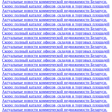
Актуальные новости коммерческой недвижимости Беларуси.
Скоро: полный каталог офисов, складов и торговых площадей
Актуальные новости коммерческой недвижимости Беларуси.
Скоро: полный каталог офисов, складов и торговых площадей
Актуальные новости коммерческой недвижимости Беларуси.
Скоро: полный каталог офисов, складов и торговых площадей
Актуальные новости коммерческой недвижимости Беларуси.
Скоро: полный каталог офисов, складов и торговых площадей
Актуальные новости коммерческой недвижимости Беларуси.
Скоро: полный каталог офисов, складов и торговых площадей
Актуальные новости коммерческой недвижимости Беларуси.
Скоро: полный каталог офисов, складов и торговых площадей
Актуальные новости коммерческой недвижимости Беларуси.
Скоро: полный каталог офисов, складов и торговых площадей
Актуальные новости коммерческой недвижимости Беларуси.
Скоро: полный каталог офисов, складов и торговых площадей
Актуальные новости коммерческой недвижимости Беларуси.
Скоро: полный каталог офисов, складов и торговых площадей
Актуальные новости коммерческой недвижимости Беларуси.
Скоро: полный каталог офисов, складов и торговых площадей
Актуальные новости коммерческой недвижимости Беларуси.
Скоро: полный каталог офисов, складов и торговых площадей
Актуальные новости коммерческой недвижимости Беларуси.
Скоро: полный каталог офисов, складов и торговых площадей
Актуальные новости коммерческой недвижимости Беларуси.