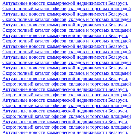
Актуальные новости коммерческой недвижимости Беларуси.
Скоро: полный каталог офисов, складов и торговых площадей
Актуальные новости коммерческой недвижимости Беларуси.
Скоро: полный каталог офисов, складов и торговых площадей
Актуальные новости коммерческой недвижимости Беларуси.
Скоро: полный каталог офисов, складов и торговых площадей
Актуальные новости коммерческой недвижимости Беларуси.
Скоро: полный каталог офисов, складов и торговых площадей
Актуальные новости коммерческой недвижимости Беларуси.
Скоро: полный каталог офисов, складов и торговых площадей
Актуальные новости коммерческой недвижимости Беларуси.
Скоро: полный каталог офисов, складов и торговых площадей
Актуальные новости коммерческой недвижимости Беларуси.
Скоро: полный каталог офисов, складов и торговых площадей
Актуальные новости коммерческой недвижимости Беларуси.
Скоро: полный каталог офисов, складов и торговых площадей
Актуальные новости коммерческой недвижимости Беларуси.
Скоро: полный каталог офисов, складов и торговых площадей
Актуальные новости коммерческой недвижимости Беларуси.
Скоро: полный каталог офисов, складов и торговых площадей
Актуальные новости коммерческой недвижимости Беларуси.
Скоро: полный каталог офисов, складов и торговых площадей
Актуальные новости коммерческой недвижимости Беларуси.
Скоро: полный каталог офисов, складов и торговых площадей
Актуальные новости коммерческой недвижимости Беларуси.