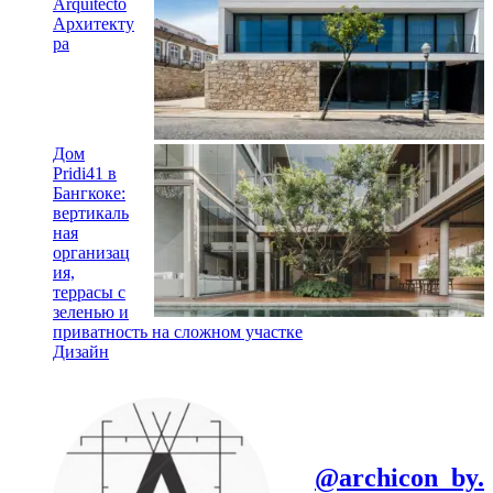
Arquitecto
Архитекту
ра
Дом
Pridi41 в
Бангкоке:
вертикаль
ная
организац
ия,
террасы с
зеленью и
приватность на сложном участке
Дизайн
@archicon_by.