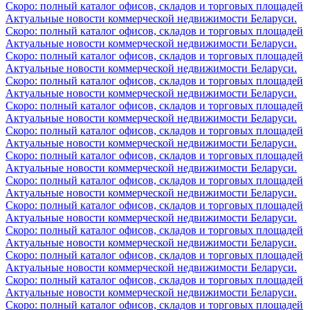
Скоро: полный каталог офисов, складов и торговых площадей
Актуальные новости коммерческой недвижимости Беларуси.
Скоро: полный каталог офисов, складов и торговых площадей
Актуальные новости коммерческой недвижимости Беларуси.
Скоро: полный каталог офисов, складов и торговых площадей
Актуальные новости коммерческой недвижимости Беларуси.
Скоро: полный каталог офисов, складов и торговых площадей
Актуальные новости коммерческой недвижимости Беларуси.
Скоро: полный каталог офисов, складов и торговых площадей
Актуальные новости коммерческой недвижимости Беларуси.
Скоро: полный каталог офисов, складов и торговых площадей
Актуальные новости коммерческой недвижимости Беларуси.
Скоро: полный каталог офисов, складов и торговых площадей
Актуальные новости коммерческой недвижимости Беларуси.
Скоро: полный каталог офисов, складов и торговых площадей
Актуальные новости коммерческой недвижимости Беларуси.
Скоро: полный каталог офисов, складов и торговых площадей
Актуальные новости коммерческой недвижимости Беларуси.
Скоро: полный каталог офисов, складов и торговых площадей
Актуальные новости коммерческой недвижимости Беларуси.
Скоро: полный каталог офисов, складов и торговых площадей
Актуальные новости коммерческой недвижимости Беларуси.
Скоро: полный каталог офисов, складов и торговых площадей
Актуальные новости коммерческой недвижимости Беларуси.
Скоро: полный каталог офисов, складов и торговых площадей