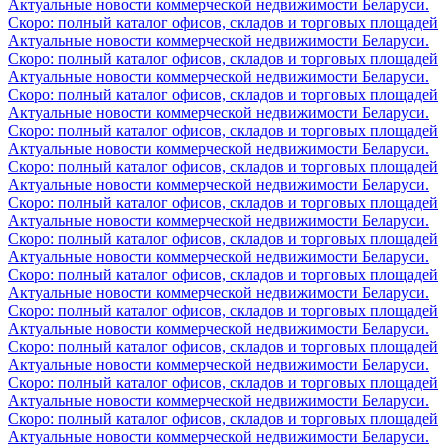
Актуальные новости коммерческой недвижимости Беларуси.
Скоро: полный каталог офисов, складов и торговых площадей
Актуальные новости коммерческой недвижимости Беларуси.
Скоро: полный каталог офисов, складов и торговых площадей
Актуальные новости коммерческой недвижимости Беларуси.
Скоро: полный каталог офисов, складов и торговых площадей
Актуальные новости коммерческой недвижимости Беларуси.
Скоро: полный каталог офисов, складов и торговых площадей
Актуальные новости коммерческой недвижимости Беларуси.
Скоро: полный каталог офисов, складов и торговых площадей
Актуальные новости коммерческой недвижимости Беларуси.
Скоро: полный каталог офисов, складов и торговых площадей
Актуальные новости коммерческой недвижимости Беларуси.
Скоро: полный каталог офисов, складов и торговых площадей
Актуальные новости коммерческой недвижимости Беларуси.
Скоро: полный каталог офисов, складов и торговых площадей
Актуальные новости коммерческой недвижимости Беларуси.
Скоро: полный каталог офисов, складов и торговых площадей
Актуальные новости коммерческой недвижимости Беларуси.
Скоро: полный каталог офисов, складов и торговых площадей
Актуальные новости коммерческой недвижимости Беларуси.
Скоро: полный каталог офисов, складов и торговых площадей
Актуальные новости коммерческой недвижимости Беларуси.
Скоро: полный каталог офисов, складов и торговых площадей
Актуальные новости коммерческой недвижимости Беларуси.