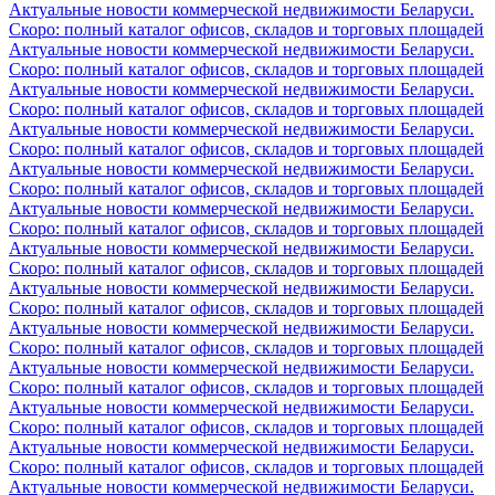
Актуальные новости коммерческой недвижимости Беларуси.
Скоро: полный каталог офисов, складов и торговых площадей
Актуальные новости коммерческой недвижимости Беларуси.
Скоро: полный каталог офисов, складов и торговых площадей
Актуальные новости коммерческой недвижимости Беларуси.
Скоро: полный каталог офисов, складов и торговых площадей
Актуальные новости коммерческой недвижимости Беларуси.
Скоро: полный каталог офисов, складов и торговых площадей
Актуальные новости коммерческой недвижимости Беларуси.
Скоро: полный каталог офисов, складов и торговых площадей
Актуальные новости коммерческой недвижимости Беларуси.
Скоро: полный каталог офисов, складов и торговых площадей
Актуальные новости коммерческой недвижимости Беларуси.
Скоро: полный каталог офисов, складов и торговых площадей
Актуальные новости коммерческой недвижимости Беларуси.
Скоро: полный каталог офисов, складов и торговых площадей
Актуальные новости коммерческой недвижимости Беларуси.
Скоро: полный каталог офисов, складов и торговых площадей
Актуальные новости коммерческой недвижимости Беларуси.
Скоро: полный каталог офисов, складов и торговых площадей
Актуальные новости коммерческой недвижимости Беларуси.
Скоро: полный каталог офисов, складов и торговых площадей
Актуальные новости коммерческой недвижимости Беларуси.
Скоро: полный каталог офисов, складов и торговых площадей
Актуальные новости коммерческой недвижимости Беларуси.