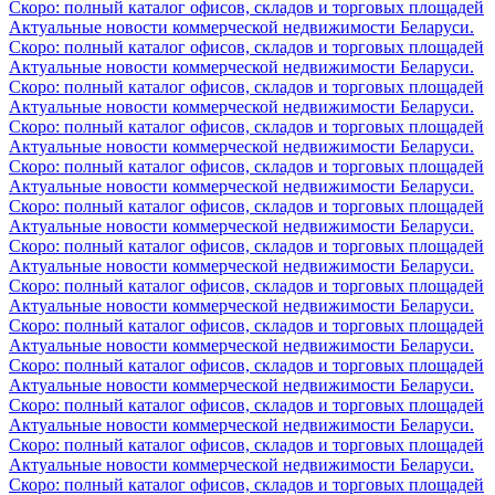
Скоро: полный каталог офисов, складов и торговых площадей
Актуальные новости коммерческой недвижимости Беларуси.
Скоро: полный каталог офисов, складов и торговых площадей
Актуальные новости коммерческой недвижимости Беларуси.
Скоро: полный каталог офисов, складов и торговых площадей
Актуальные новости коммерческой недвижимости Беларуси.
Скоро: полный каталог офисов, складов и торговых площадей
Актуальные новости коммерческой недвижимости Беларуси.
Скоро: полный каталог офисов, складов и торговых площадей
Актуальные новости коммерческой недвижимости Беларуси.
Скоро: полный каталог офисов, складов и торговых площадей
Актуальные новости коммерческой недвижимости Беларуси.
Скоро: полный каталог офисов, складов и торговых площадей
Актуальные новости коммерческой недвижимости Беларуси.
Скоро: полный каталог офисов, складов и торговых площадей
Актуальные новости коммерческой недвижимости Беларуси.
Скоро: полный каталог офисов, складов и торговых площадей
Актуальные новости коммерческой недвижимости Беларуси.
Скоро: полный каталог офисов, складов и торговых площадей
Актуальные новости коммерческой недвижимости Беларуси.
Скоро: полный каталог офисов, складов и торговых площадей
Актуальные новости коммерческой недвижимости Беларуси.
Скоро: полный каталог офисов, складов и торговых площадей
Актуальные новости коммерческой недвижимости Беларуси.
Скоро: полный каталог офисов, складов и торговых площадей