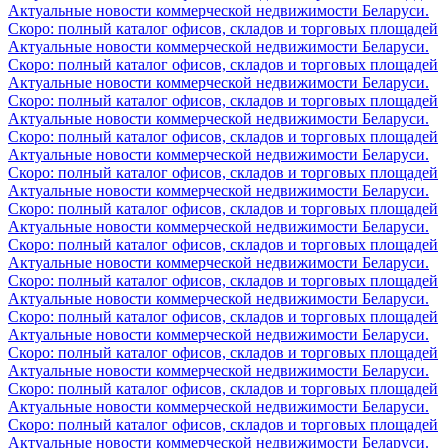
Актуальные новости коммерческой недвижимости Беларуси.
Скоро: полный каталог офисов, складов и торговых площадей
Актуальные новости коммерческой недвижимости Беларуси.
Скоро: полный каталог офисов, складов и торговых площадей
Актуальные новости коммерческой недвижимости Беларуси.
Скоро: полный каталог офисов, складов и торговых площадей
Актуальные новости коммерческой недвижимости Беларуси.
Скоро: полный каталог офисов, складов и торговых площадей
Актуальные новости коммерческой недвижимости Беларуси.
Скоро: полный каталог офисов, складов и торговых площадей
Актуальные новости коммерческой недвижимости Беларуси.
Скоро: полный каталог офисов, складов и торговых площадей
Актуальные новости коммерческой недвижимости Беларуси.
Скоро: полный каталог офисов, складов и торговых площадей
Актуальные новости коммерческой недвижимости Беларуси.
Скоро: полный каталог офисов, складов и торговых площадей
Актуальные новости коммерческой недвижимости Беларуси.
Скоро: полный каталог офисов, складов и торговых площадей
Актуальные новости коммерческой недвижимости Беларуси.
Скоро: полный каталог офисов, складов и торговых площадей
Актуальные новости коммерческой недвижимости Беларуси.
Скоро: полный каталог офисов, складов и торговых площадей
Актуальные новости коммерческой недвижимости Беларуси.
Скоро: полный каталог офисов, складов и торговых площадей
Актуальные новости коммерческой недвижимости Беларуси.