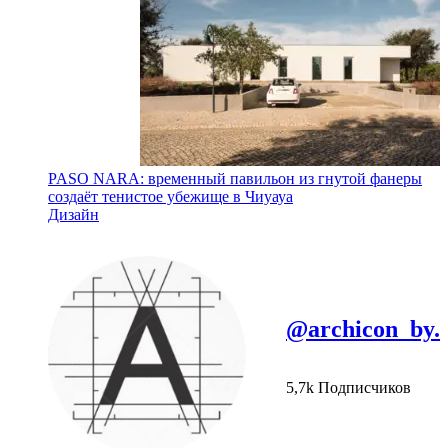
PASO NARA: временный павильон из гнутой фанеры
создаёт тенистое убежище в Чиуауа
Дизайн
@archicon_by.
5,7k Подписчиков