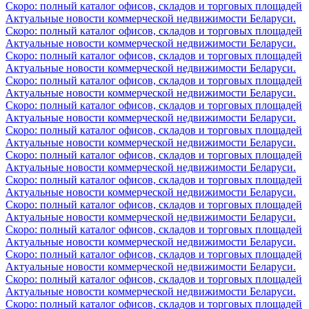
Скоро: полный каталог офисов, складов и торговых площадей
Актуальные новости коммерческой недвижимости Беларуси.
Скоро: полный каталог офисов, складов и торговых площадей
Актуальные новости коммерческой недвижимости Беларуси.
Скоро: полный каталог офисов, складов и торговых площадей
Актуальные новости коммерческой недвижимости Беларуси.
Скоро: полный каталог офисов, складов и торговых площадей
Актуальные новости коммерческой недвижимости Беларуси.
Скоро: полный каталог офисов, складов и торговых площадей
Актуальные новости коммерческой недвижимости Беларуси.
Скоро: полный каталог офисов, складов и торговых площадей
Актуальные новости коммерческой недвижимости Беларуси.
Скоро: полный каталог офисов, складов и торговых площадей
Актуальные новости коммерческой недвижимости Беларуси.
Скоро: полный каталог офисов, складов и торговых площадей
Актуальные новости коммерческой недвижимости Беларуси.
Скоро: полный каталог офисов, складов и торговых площадей
Актуальные новости коммерческой недвижимости Беларуси.
Скоро: полный каталог офисов, складов и торговых площадей
Актуальные новости коммерческой недвижимости Беларуси.
Скоро: полный каталог офисов, складов и торговых площадей
Актуальные новости коммерческой недвижимости Беларуси.
Скоро: полный каталог офисов, складов и торговых площадей
Актуальные новости коммерческой недвижимости Беларуси.
Скоро: полный каталог офисов, складов и торговых площадей