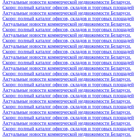
Актуальные новости коммерческой недвижимости Беларуси.
Скоро: полный каталог офисов, складов и торговых площадей
Актуальные новости коммерческой недвижимости Беларуси.
Скоро: полный каталог офисов, складов и торговых площадей
Актуальные новости коммерческой недвижимости Беларуси.
Скоро: полный каталог офисов, складов и торговых площадей
Актуальные новости коммерческой недвижимости Беларуси.
Скоро: полный каталог офисов, складов и торговых площадей
Актуальные новости коммерческой недвижимости Беларуси.
Скоро: полный каталог офисов, складов и торговых площадей
Актуальные новости коммерческой недвижимости Беларуси.
Скоро: полный каталог офисов, складов и торговых площадей
Актуальные новости коммерческой недвижимости Беларуси.
Скоро: полный каталог офисов, складов и торговых площадей
Актуальные новости коммерческой недвижимости Беларуси.
Скоро: полный каталог офисов, складов и торговых площадей
Актуальные новости коммерческой недвижимости Беларуси.
Скоро: полный каталог офисов, складов и торговых площадей
Актуальные новости коммерческой недвижимости Беларуси.
Скоро: полный каталог офисов, складов и торговых площадей
Актуальные новости коммерческой недвижимости Беларуси.
Скоро: полный каталог офисов, складов и торговых площадей
Актуальные новости коммерческой недвижимости Беларуси.
Скоро: полный каталог офисов, складов и торговых площадей
Актуальные новости коммерческой недвижимости Беларуси.