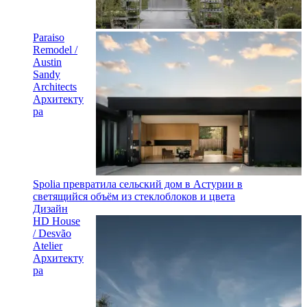
Paraiso
Remodel /
Austin
Sandy
Architects
Архитекту
ра
Spolia превратила сельский дом в Астурии в
светящийся объём из стеклоблоков и цвета
Дизайн
HD House
/ Desvão
Atelier
Архитекту
ра