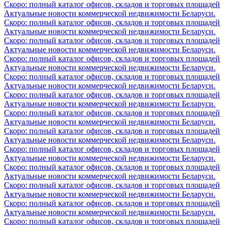
Скоро: полный каталог офисов, складов и торговых площадей
Актуальные новости коммерческой недвижимости Беларуси.
Скоро: полный каталог офисов, складов и торговых площадей
Актуальные новости коммерческой недвижимости Беларуси.
Скоро: полный каталог офисов, складов и торговых площадей
Актуальные новости коммерческой недвижимости Беларуси.
Скоро: полный каталог офисов, складов и торговых площадей
Актуальные новости коммерческой недвижимости Беларуси.
Скоро: полный каталог офисов, складов и торговых площадей
Актуальные новости коммерческой недвижимости Беларуси.
Скоро: полный каталог офисов, складов и торговых площадей
Актуальные новости коммерческой недвижимости Беларуси.
Скоро: полный каталог офисов, складов и торговых площадей
Актуальные новости коммерческой недвижимости Беларуси.
Скоро: полный каталог офисов, складов и торговых площадей
Актуальные новости коммерческой недвижимости Беларуси.
Скоро: полный каталог офисов, складов и торговых площадей
Актуальные новости коммерческой недвижимости Беларуси.
Скоро: полный каталог офисов, складов и торговых площадей
Актуальные новости коммерческой недвижимости Беларуси.
Скоро: полный каталог офисов, складов и торговых площадей
Актуальные новости коммерческой недвижимости Беларуси.
Скоро: полный каталог офисов, складов и торговых площадей
Актуальные новости коммерческой недвижимости Беларуси.
Скоро: полный каталог офисов, складов и торговых площадей