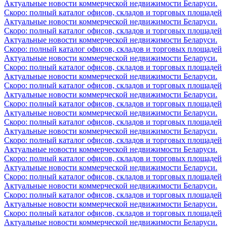
Актуальные новости коммерческой недвижимости Беларуси.
Скоро: полный каталог офисов, складов и торговых площадей
Актуальные новости коммерческой недвижимости Беларуси.
Скоро: полный каталог офисов, складов и торговых площадей
Актуальные новости коммерческой недвижимости Беларуси.
Скоро: полный каталог офисов, складов и торговых площадей
Актуальные новости коммерческой недвижимости Беларуси.
Скоро: полный каталог офисов, складов и торговых площадей
Актуальные новости коммерческой недвижимости Беларуси.
Скоро: полный каталог офисов, складов и торговых площадей
Актуальные новости коммерческой недвижимости Беларуси.
Скоро: полный каталог офисов, складов и торговых площадей
Актуальные новости коммерческой недвижимости Беларуси.
Скоро: полный каталог офисов, складов и торговых площадей
Актуальные новости коммерческой недвижимости Беларуси.
Скоро: полный каталог офисов, складов и торговых площадей
Актуальные новости коммерческой недвижимости Беларуси.
Скоро: полный каталог офисов, складов и торговых площадей
Актуальные новости коммерческой недвижимости Беларуси.
Скоро: полный каталог офисов, складов и торговых площадей
Актуальные новости коммерческой недвижимости Беларуси.
Скоро: полный каталог офисов, складов и торговых площадей
Актуальные новости коммерческой недвижимости Беларуси.
Скоро: полный каталог офисов, складов и торговых площадей
Актуальные новости коммерческой недвижимости Беларуси.