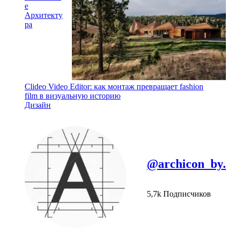
e
Архитекту
ра
Clideo Video Editor: как монтаж превращает fashion
film в визуальную историю
Дизайн
@archicon_by.
5,7k Подписчиков