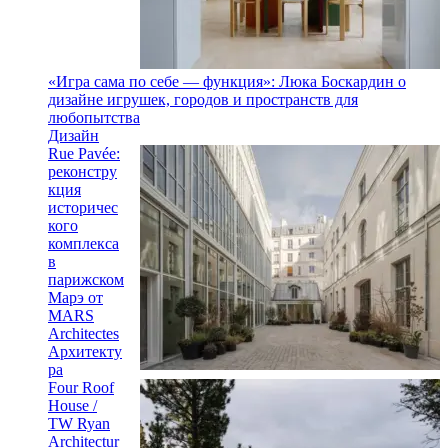
«Игра сама по себе — функция»: Люка Боскардин о
дизайне игрушек, городов и пространств для
любопытства
Дизайн
Rue Pavée:
реконстру
кция
историчес
кого
комплекса
в
парижском
Марэ от
MARS
Architectes
Архитекту
ра
Four Roof
House /
TW Ryan
Architectur