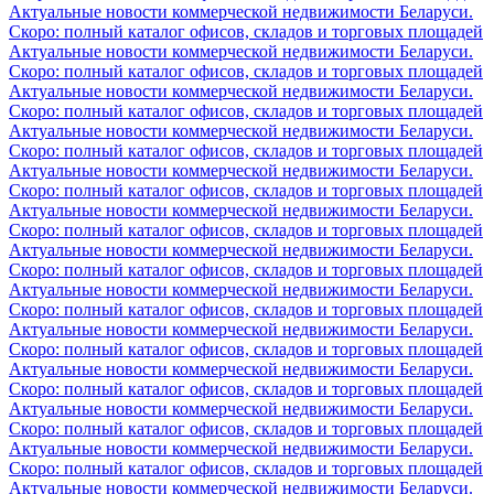
Актуальные новости коммерческой недвижимости Беларуси.
Скоро: полный каталог офисов, складов и торговых площадей
Актуальные новости коммерческой недвижимости Беларуси.
Скоро: полный каталог офисов, складов и торговых площадей
Актуальные новости коммерческой недвижимости Беларуси.
Скоро: полный каталог офисов, складов и торговых площадей
Актуальные новости коммерческой недвижимости Беларуси.
Скоро: полный каталог офисов, складов и торговых площадей
Актуальные новости коммерческой недвижимости Беларуси.
Скоро: полный каталог офисов, складов и торговых площадей
Актуальные новости коммерческой недвижимости Беларуси.
Скоро: полный каталог офисов, складов и торговых площадей
Актуальные новости коммерческой недвижимости Беларуси.
Скоро: полный каталог офисов, складов и торговых площадей
Актуальные новости коммерческой недвижимости Беларуси.
Скоро: полный каталог офисов, складов и торговых площадей
Актуальные новости коммерческой недвижимости Беларуси.
Скоро: полный каталог офисов, складов и торговых площадей
Актуальные новости коммерческой недвижимости Беларуси.
Скоро: полный каталог офисов, складов и торговых площадей
Актуальные новости коммерческой недвижимости Беларуси.
Скоро: полный каталог офисов, складов и торговых площадей
Актуальные новости коммерческой недвижимости Беларуси.
Скоро: полный каталог офисов, складов и торговых площадей
Актуальные новости коммерческой недвижимости Беларуси.