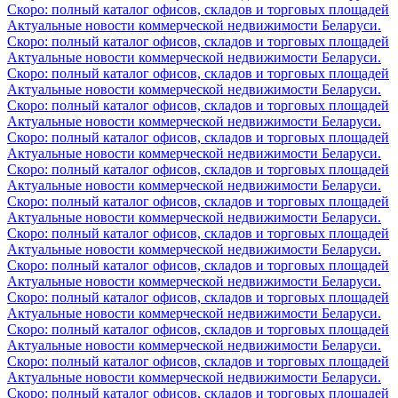
Скоро: полный каталог офисов, складов и торговых площадей
Актуальные новости коммерческой недвижимости Беларуси.
Скоро: полный каталог офисов, складов и торговых площадей
Актуальные новости коммерческой недвижимости Беларуси.
Скоро: полный каталог офисов, складов и торговых площадей
Актуальные новости коммерческой недвижимости Беларуси.
Скоро: полный каталог офисов, складов и торговых площадей
Актуальные новости коммерческой недвижимости Беларуси.
Скоро: полный каталог офисов, складов и торговых площадей
Актуальные новости коммерческой недвижимости Беларуси.
Скоро: полный каталог офисов, складов и торговых площадей
Актуальные новости коммерческой недвижимости Беларуси.
Скоро: полный каталог офисов, складов и торговых площадей
Актуальные новости коммерческой недвижимости Беларуси.
Скоро: полный каталог офисов, складов и торговых площадей
Актуальные новости коммерческой недвижимости Беларуси.
Скоро: полный каталог офисов, складов и торговых площадей
Актуальные новости коммерческой недвижимости Беларуси.
Скоро: полный каталог офисов, складов и торговых площадей
Актуальные новости коммерческой недвижимости Беларуси.
Скоро: полный каталог офисов, складов и торговых площадей
Актуальные новости коммерческой недвижимости Беларуси.
Скоро: полный каталог офисов, складов и торговых площадей
Актуальные новости коммерческой недвижимости Беларуси.
Скоро: полный каталог офисов, складов и торговых площадей