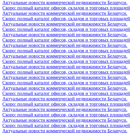
Актуальные новости коммерческой недвижимости Беларуси.
Скоро: полный каталог офисов, складов и торговых площадей
Актуальные новости коммерческой недвижимости Беларуси.
Скоро: полный каталог офисов, складов и торговых площадей
Актуальные новости коммерческой недвижимости Беларуси.
Скоро: полный каталог офисов, складов и торговых площадей
Актуальные новости коммерческой недвижимости Беларуси.
Скоро: полный каталог офисов, складов и торговых площадей
Актуальные новости коммерческой недвижимости Беларуси.
Скоро: полный каталог офисов, складов и торговых площадей
Актуальные новости коммерческой недвижимости Беларуси.
Скоро: полный каталог офисов, складов и торговых площадей
Актуальные новости коммерческой недвижимости Беларуси.
Скоро: полный каталог офисов, складов и торговых площадей
Актуальные новости коммерческой недвижимости Беларуси.
Скоро: полный каталог офисов, складов и торговых площадей
Актуальные новости коммерческой недвижимости Беларуси.
Скоро: полный каталог офисов, складов и торговых площадей
Актуальные новости коммерческой недвижимости Беларуси.
Скоро: полный каталог офисов, складов и торговых площадей
Актуальные новости коммерческой недвижимости Беларуси.
Скоро: полный каталог офисов, складов и торговых площадей
Актуальные новости коммерческой недвижимости Беларуси.
Скоро: полный каталог офисов, складов и торговых площадей
Актуальные новости коммерческой недвижимости Беларуси.