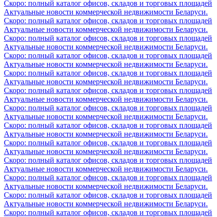
Скоро: полный каталог офисов, складов и торговых площадей
Актуальные новости коммерческой недвижимости Беларуси.
Скоро: полный каталог офисов, складов и торговых площадей
Актуальные новости коммерческой недвижимости Беларуси.
Скоро: полный каталог офисов, складов и торговых площадей
Актуальные новости коммерческой недвижимости Беларуси.
Скоро: полный каталог офисов, складов и торговых площадей
Актуальные новости коммерческой недвижимости Беларуси.
Скоро: полный каталог офисов, складов и торговых площадей
Актуальные новости коммерческой недвижимости Беларуси.
Скоро: полный каталог офисов, складов и торговых площадей
Актуальные новости коммерческой недвижимости Беларуси.
Скоро: полный каталог офисов, складов и торговых площадей
Актуальные новости коммерческой недвижимости Беларуси.
Скоро: полный каталог офисов, складов и торговых площадей
Актуальные новости коммерческой недвижимости Беларуси.
Скоро: полный каталог офисов, складов и торговых площадей
Актуальные новости коммерческой недвижимости Беларуси.
Скоро: полный каталог офисов, складов и торговых площадей
Актуальные новости коммерческой недвижимости Беларуси.
Скоро: полный каталог офисов, складов и торговых площадей
Актуальные новости коммерческой недвижимости Беларуси.
Скоро: полный каталог офисов, складов и торговых площадей
Актуальные новости коммерческой недвижимости Беларуси.
Скоро: полный каталог офисов, складов и торговых площадей