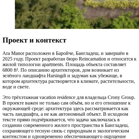
Проект и контекст
Ara Manor расположен в Баройче, Бангладеш, и завершён в
2025 году. Проект разработан бюро Reincarnation и относится к
жилой типологии apartments. Площадь объекта составляет
6800 ft². По описанию архитекторов, дом возникает из
зелёного ландшафта Нarsingdi и задуман как убежище, в
котором архитектура растворяется в климате, растительности,
воде и свете.
Это трёхэтажная vacation residence для владельца Crony Group.
В проекте важен не только сам объём, но и его отношение к
окружающей среде: архитектура здесь рассматривается как
часть ландшафта, а не как автономный объект. В исходном
тексте прямо подчёркивается, что задача заключалась в
создании современного жилого пространства в Бангладеш,
сохраняющего тесную связь с природным и экологическим
контекстом и одновременно обеспечивающего ощущение