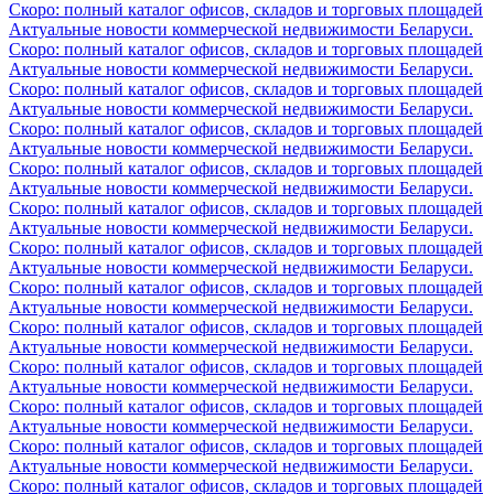
Скоро: полный каталог офисов, складов и торговых площадей
Актуальные новости коммерческой недвижимости Беларуси.
Скоро: полный каталог офисов, складов и торговых площадей
Актуальные новости коммерческой недвижимости Беларуси.
Скоро: полный каталог офисов, складов и торговых площадей
Актуальные новости коммерческой недвижимости Беларуси.
Скоро: полный каталог офисов, складов и торговых площадей
Актуальные новости коммерческой недвижимости Беларуси.
Скоро: полный каталог офисов, складов и торговых площадей
Актуальные новости коммерческой недвижимости Беларуси.
Скоро: полный каталог офисов, складов и торговых площадей
Актуальные новости коммерческой недвижимости Беларуси.
Скоро: полный каталог офисов, складов и торговых площадей
Актуальные новости коммерческой недвижимости Беларуси.
Скоро: полный каталог офисов, складов и торговых площадей
Актуальные новости коммерческой недвижимости Беларуси.
Скоро: полный каталог офисов, складов и торговых площадей
Актуальные новости коммерческой недвижимости Беларуси.
Скоро: полный каталог офисов, складов и торговых площадей
Актуальные новости коммерческой недвижимости Беларуси.
Скоро: полный каталог офисов, складов и торговых площадей
Актуальные новости коммерческой недвижимости Беларуси.
Скоро: полный каталог офисов, складов и торговых площадей
Актуальные новости коммерческой недвижимости Беларуси.
Скоро: полный каталог офисов, складов и торговых площадей