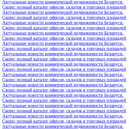
Актуальные новости коммерческой недвижимости Беларуси.
Скоро: полный каталог офисов, складов и торговых площадей
Актуальные новости коммерческой недвижимости Беларуси.
Скоро: полный каталог офисов, складов и торговых площадей
Актуальные новости коммерческой недвижимости Беларуси.
Скоро: полный каталог офисов, складов и торговых площадей
Актуальные новости коммерческой недвижимости Беларуси.
Скоро: полный каталог офисов, складов и торговых площадей
Актуальные новости коммерческой недвижимости Беларуси.
Скоро: полный каталог офисов, складов и торговых площадей
Актуальные новости коммерческой недвижимости Беларуси.
Скоро: полный каталог офисов, складов и торговых площадей
Актуальные новости коммерческой недвижимости Беларуси.
Скоро: полный каталог офисов, складов и торговых площадей
Актуальные новости коммерческой недвижимости Беларуси.
Скоро: полный каталог офисов, складов и торговых площадей
Актуальные новости коммерческой недвижимости Беларуси.
Скоро: полный каталог офисов, складов и торговых площадей
Актуальные новости коммерческой недвижимости Беларуси.
Скоро: полный каталог офисов, складов и торговых площадей
Актуальные новости коммерческой недвижимости Беларуси.
Скоро: полный каталог офисов, складов и торговых площадей
Актуальные новости коммерческой недвижимости Беларуси.
Скоро: полный каталог офисов, складов и торговых площадей
Актуальные новости коммерческой недвижимости Беларуси.