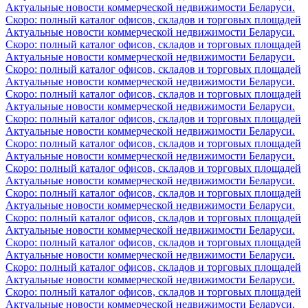
Актуальные новости коммерческой недвижимости Беларуси.
Скоро: полный каталог офисов, складов и торговых площадей
Актуальные новости коммерческой недвижимости Беларуси.
Скоро: полный каталог офисов, складов и торговых площадей
Актуальные новости коммерческой недвижимости Беларуси.
Скоро: полный каталог офисов, складов и торговых площадей
Актуальные новости коммерческой недвижимости Беларуси.
Скоро: полный каталог офисов, складов и торговых площадей
Актуальные новости коммерческой недвижимости Беларуси.
Скоро: полный каталог офисов, складов и торговых площадей
Актуальные новости коммерческой недвижимости Беларуси.
Скоро: полный каталог офисов, складов и торговых площадей
Актуальные новости коммерческой недвижимости Беларуси.
Скоро: полный каталог офисов, складов и торговых площадей
Актуальные новости коммерческой недвижимости Беларуси.
Скоро: полный каталог офисов, складов и торговых площадей
Актуальные новости коммерческой недвижимости Беларуси.
Скоро: полный каталог офисов, складов и торговых площадей
Актуальные новости коммерческой недвижимости Беларуси.
Скоро: полный каталог офисов, складов и торговых площадей
Актуальные новости коммерческой недвижимости Беларуси.
Скоро: полный каталог офисов, складов и торговых площадей
Актуальные новости коммерческой недвижимости Беларуси.
Скоро: полный каталог офисов, складов и торговых площадей
Актуальные новости коммерческой недвижимости Беларуси.