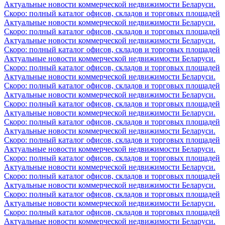
Актуальные новости коммерческой недвижимости Беларуси.
Скоро: полный каталог офисов, складов и торговых площадей
Актуальные новости коммерческой недвижимости Беларуси.
Скоро: полный каталог офисов, складов и торговых площадей
Актуальные новости коммерческой недвижимости Беларуси.
Скоро: полный каталог офисов, складов и торговых площадей
Актуальные новости коммерческой недвижимости Беларуси.
Скоро: полный каталог офисов, складов и торговых площадей
Актуальные новости коммерческой недвижимости Беларуси.
Скоро: полный каталог офисов, складов и торговых площадей
Актуальные новости коммерческой недвижимости Беларуси.
Скоро: полный каталог офисов, складов и торговых площадей
Актуальные новости коммерческой недвижимости Беларуси.
Скоро: полный каталог офисов, складов и торговых площадей
Актуальные новости коммерческой недвижимости Беларуси.
Скоро: полный каталог офисов, складов и торговых площадей
Актуальные новости коммерческой недвижимости Беларуси.
Скоро: полный каталог офисов, складов и торговых площадей
Актуальные новости коммерческой недвижимости Беларуси.
Скоро: полный каталог офисов, складов и торговых площадей
Актуальные новости коммерческой недвижимости Беларуси.
Скоро: полный каталог офисов, складов и торговых площадей
Актуальные новости коммерческой недвижимости Беларуси.
Скоро: полный каталог офисов, складов и торговых площадей
Актуальные новости коммерческой недвижимости Беларуси.