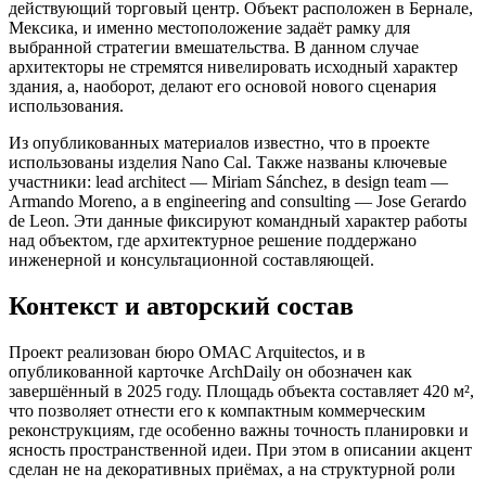
действующий торговый центр. Объект расположен в Бернале,
Мексика, и именно местоположение задаёт рамку для
выбранной стратегии вмешательства. В данном случае
архитекторы не стремятся нивелировать исходный характер
здания, а, наоборот, делают его основой нового сценария
использования.
Из опубликованных материалов известно, что в проекте
использованы изделия Nano Cal. Также названы ключевые
участники: lead architect — Miriam Sánchez, в design team —
Armando Moreno, а в engineering and consulting — Jose Gerardo
de Leon. Эти данные фиксируют командный характер работы
над объектом, где архитектурное решение поддержано
инженерной и консультационной составляющей.
Контекст и авторский состав
Проект реализован бюро OMAC Arquitectos, и в
опубликованной карточке ArchDaily он обозначен как
завершённый в 2025 году. Площадь объекта составляет 420 м²,
что позволяет отнести его к компактным коммерческим
реконструкциям, где особенно важны точность планировки и
ясность пространственной идеи. При этом в описании акцент
сделан не на декоративных приёмах, а на структурной роли