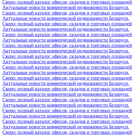
Скоро: полный каталог офисов, складов и торговых площадей
Актуальные новости коммерческой недвижимости Беларуси.
Скоро: полный каталог офисов, складов и торговых площадей
Актуальные новости коммерческой недвижимости Беларуси.
Скоро: полный каталог офисов, складов и торговых площадей
Актуальные новости коммерческой недвижимости Беларуси.
Скоро: полный каталог офисов, складов и торговых площадей
Актуальные новости коммерческой недвижимости Беларуси.
Скоро: полный каталог офисов, складов и торговых площадей
Актуальные новости коммерческой недвижимости Беларуси.
Скоро: полный каталог офисов, складов и торговых площадей
Актуальные новости коммерческой недвижимости Беларуси.
Скоро: полный каталог офисов, складов и торговых площадей
Актуальные новости коммерческой недвижимости Беларуси.
Скоро: полный каталог офисов, складов и торговых площадей
Актуальные новости коммерческой недвижимости Беларуси.
Скоро: полный каталог офисов, складов и торговых площадей
Актуальные новости коммерческой недвижимости Беларуси.
Скоро: полный каталог офисов, складов и торговых площадей
Актуальные новости коммерческой недвижимости Беларуси.
Скоро: полный каталог офисов, складов и торговых площадей
Актуальные новости коммерческой недвижимости Беларуси.
Скоро: полный каталог офисов, складов и торговых площадей
Актуальные новости коммерческой недвижимости Беларуси.
Скоро: полный каталог офисов, складов и торговых площадей