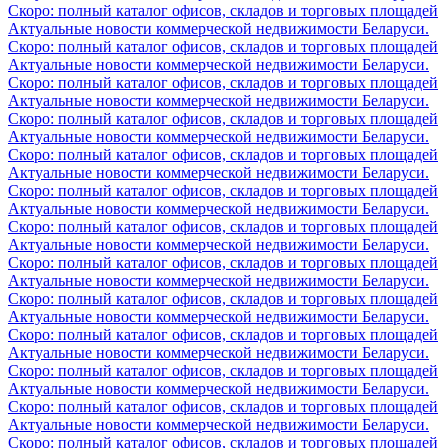
Скоро: полный каталог офисов, складов и торговых площадей
Актуальные новости коммерческой недвижимости Беларуси.
Скоро: полный каталог офисов, складов и торговых площадей
Актуальные новости коммерческой недвижимости Беларуси.
Скоро: полный каталог офисов, складов и торговых площадей
Актуальные новости коммерческой недвижимости Беларуси.
Скоро: полный каталог офисов, складов и торговых площадей
Актуальные новости коммерческой недвижимости Беларуси.
Скоро: полный каталог офисов, складов и торговых площадей
Актуальные новости коммерческой недвижимости Беларуси.
Скоро: полный каталог офисов, складов и торговых площадей
Актуальные новости коммерческой недвижимости Беларуси.
Скоро: полный каталог офисов, складов и торговых площадей
Актуальные новости коммерческой недвижимости Беларуси.
Скоро: полный каталог офисов, складов и торговых площадей
Актуальные новости коммерческой недвижимости Беларуси.
Скоро: полный каталог офисов, складов и торговых площадей
Актуальные новости коммерческой недвижимости Беларуси.
Скоро: полный каталог офисов, складов и торговых площадей
Актуальные новости коммерческой недвижимости Беларуси.
Скоро: полный каталог офисов, складов и торговых площадей
Актуальные новости коммерческой недвижимости Беларуси.
Скоро: полный каталог офисов, складов и торговых площадей
Актуальные новости коммерческой недвижимости Беларуси.
Скоро: полный каталог офисов, складов и торговых площадей