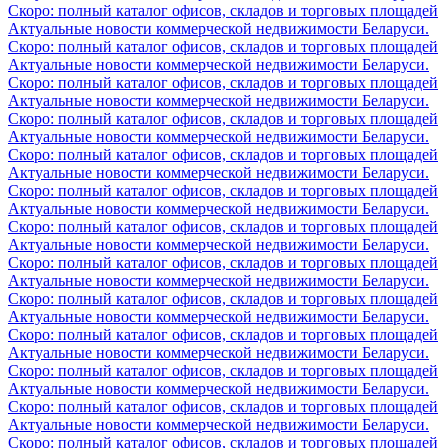
Скоро: полный каталог офисов, складов и торговых площадей
Актуальные новости коммерческой недвижимости Беларуси.
Скоро: полный каталог офисов, складов и торговых площадей
Актуальные новости коммерческой недвижимости Беларуси.
Скоро: полный каталог офисов, складов и торговых площадей
Актуальные новости коммерческой недвижимости Беларуси.
Скоро: полный каталог офисов, складов и торговых площадей
Актуальные новости коммерческой недвижимости Беларуси.
Скоро: полный каталог офисов, складов и торговых площадей
Актуальные новости коммерческой недвижимости Беларуси.
Скоро: полный каталог офисов, складов и торговых площадей
Актуальные новости коммерческой недвижимости Беларуси.
Скоро: полный каталог офисов, складов и торговых площадей
Актуальные новости коммерческой недвижимости Беларуси.
Скоро: полный каталог офисов, складов и торговых площадей
Актуальные новости коммерческой недвижимости Беларуси.
Скоро: полный каталог офисов, складов и торговых площадей
Актуальные новости коммерческой недвижимости Беларуси.
Скоро: полный каталог офисов, складов и торговых площадей
Актуальные новости коммерческой недвижимости Беларуси.
Скоро: полный каталог офисов, складов и торговых площадей
Актуальные новости коммерческой недвижимости Беларуси.
Скоро: полный каталог офисов, складов и торговых площадей
Актуальные новости коммерческой недвижимости Беларуси.
Скоро: полный каталог офисов, складов и торговых площадей