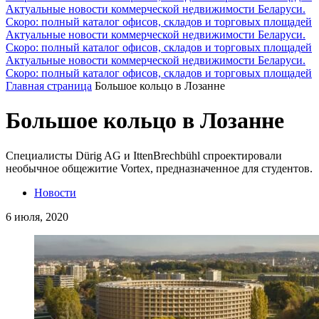
Актуальные новости коммерческой недвижимости Беларуси.
Скоро: полный каталог офисов, складов и торговых площадей
Актуальные новости коммерческой недвижимости Беларуси.
Скоро: полный каталог офисов, складов и торговых площадей
Актуальные новости коммерческой недвижимости Беларуси.
Скоро: полный каталог офисов, складов и торговых площадей
Главная страница
Большое кольцо в Лозанне
Большое кольцо в Лозанне
Специалисты Dürig AG и IttenBrechbühl спроектировали
необычное общежитие Vortex, предназначенное для студентов.
Новости
6 июля, 2020