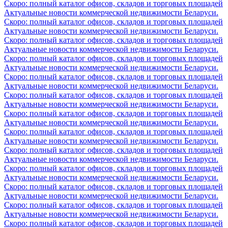
Скоро: полный каталог офисов, складов и торговых площадей
Актуальные новости коммерческой недвижимости Беларуси.
Скоро: полный каталог офисов, складов и торговых площадей
Актуальные новости коммерческой недвижимости Беларуси.
Скоро: полный каталог офисов, складов и торговых площадей
Актуальные новости коммерческой недвижимости Беларуси.
Скоро: полный каталог офисов, складов и торговых площадей
Актуальные новости коммерческой недвижимости Беларуси.
Скоро: полный каталог офисов, складов и торговых площадей
Актуальные новости коммерческой недвижимости Беларуси.
Скоро: полный каталог офисов, складов и торговых площадей
Актуальные новости коммерческой недвижимости Беларуси.
Скоро: полный каталог офисов, складов и торговых площадей
Актуальные новости коммерческой недвижимости Беларуси.
Скоро: полный каталог офисов, складов и торговых площадей
Актуальные новости коммерческой недвижимости Беларуси.
Скоро: полный каталог офисов, складов и торговых площадей
Актуальные новости коммерческой недвижимости Беларуси.
Скоро: полный каталог офисов, складов и торговых площадей
Актуальные новости коммерческой недвижимости Беларуси.
Скоро: полный каталог офисов, складов и торговых площадей
Актуальные новости коммерческой недвижимости Беларуси.
Скоро: полный каталог офисов, складов и торговых площадей
Актуальные новости коммерческой недвижимости Беларуси.
Скоро: полный каталог офисов, складов и торговых площадей