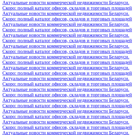
Актуальные новости коммерческой недвижимости Беларуси.
Скоро: полный каталог офисов, складов и торговых площадей
Актуальные новости коммерческой недвижимости Беларуси.
Скоро: полный каталог офисов, складов и торговых площадей
Актуальные новости коммерческой недвижимости Беларуси.
Скоро: полный каталог офисов, складов и торговых площадей
Актуальные новости коммерческой недвижимости Беларуси.
Скоро: полный каталог офисов, складов и торговых площадей
Актуальные новости коммерческой недвижимости Беларуси.
Скоро: полный каталог офисов, складов и торговых площадей
Актуальные новости коммерческой недвижимости Беларуси.
Скоро: полный каталог офисов, складов и торговых площадей
Актуальные новости коммерческой недвижимости Беларуси.
Скоро: полный каталог офисов, складов и торговых площадей
Актуальные новости коммерческой недвижимости Беларуси.
Скоро: полный каталог офисов, складов и торговых площадей
Актуальные новости коммерческой недвижимости Беларуси.
Скоро: полный каталог офисов, складов и торговых площадей
Актуальные новости коммерческой недвижимости Беларуси.
Скоро: полный каталог офисов, складов и торговых площадей
Актуальные новости коммерческой недвижимости Беларуси.
Скоро: полный каталог офисов, складов и торговых площадей
Актуальные новости коммерческой недвижимости Беларуси.
Скоро: полный каталог офисов, складов и торговых площадей
Актуальные новости коммерческой недвижимости Беларуси.