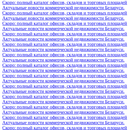
Скоро: полный каталог офисов, складов и торговых площадей
Актуальные новости коммерческой недвижимости Беларуси.
Скоро: полный каталог офисов, складов и торговых площадей
Актуальные новости коммерческой недвижимости Беларуси.
Скоро: полный каталог офисов, складов и торговых площадей
Актуальные новости коммерческой недвижимости Беларуси.
Скоро: полный каталог офисов, складов и торговых площадей
Актуальные новости коммерческой недвижимости Беларуси.
Скоро: полный каталог офисов, складов и торговых площадей
Актуальные новости коммерческой недвижимости Беларуси.
Скоро: полный каталог офисов, складов и торговых площадей
Актуальные новости коммерческой недвижимости Беларуси.
Скоро: полный каталог офисов, складов и торговых площадей
Актуальные новости коммерческой недвижимости Беларуси.
Скоро: полный каталог офисов, складов и торговых площадей
Актуальные новости коммерческой недвижимости Беларуси.
Скоро: полный каталог офисов, складов и торговых площадей
Актуальные новости коммерческой недвижимости Беларуси.
Скоро: полный каталог офисов, складов и торговых площадей
Актуальные новости коммерческой недвижимости Беларуси.
Скоро: полный каталог офисов, складов и торговых площадей
Актуальные новости коммерческой недвижимости Беларуси.
Скоро: полный каталог офисов, складов и торговых площадей
Актуальные новости коммерческой недвижимости Беларуси.
Скоро: полный каталог офисов, складов и торговых площадей