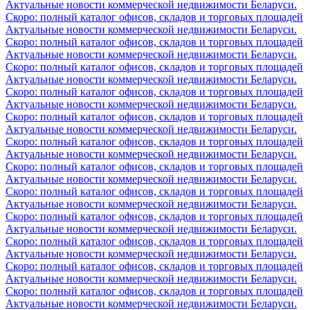
Актуальные новости коммерческой недвижимости Беларуси.
Скоро: полный каталог офисов, складов и торговых площадей
Актуальные новости коммерческой недвижимости Беларуси.
Скоро: полный каталог офисов, складов и торговых площадей
Актуальные новости коммерческой недвижимости Беларуси.
Скоро: полный каталог офисов, складов и торговых площадей
Актуальные новости коммерческой недвижимости Беларуси.
Скоро: полный каталог офисов, складов и торговых площадей
Актуальные новости коммерческой недвижимости Беларуси.
Скоро: полный каталог офисов, складов и торговых площадей
Актуальные новости коммерческой недвижимости Беларуси.
Скоро: полный каталог офисов, складов и торговых площадей
Актуальные новости коммерческой недвижимости Беларуси.
Скоро: полный каталог офисов, складов и торговых площадей
Актуальные новости коммерческой недвижимости Беларуси.
Скоро: полный каталог офисов, складов и торговых площадей
Актуальные новости коммерческой недвижимости Беларуси.
Скоро: полный каталог офисов, складов и торговых площадей
Актуальные новости коммерческой недвижимости Беларуси.
Скоро: полный каталог офисов, складов и торговых площадей
Актуальные новости коммерческой недвижимости Беларуси.
Скоро: полный каталог офисов, складов и торговых площадей
Актуальные новости коммерческой недвижимости Беларуси.
Скоро: полный каталог офисов, складов и торговых площадей
Актуальные новости коммерческой недвижимости Беларуси.