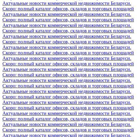
Актуальные новости коммерческой недвижимости Беларуси.
Скоро: полный каталог офисов, складов и торговых площадей
Актуальные новости коммерческой недвижимости Беларуси.
Скоро: полный каталог офисов, складов и торговых площадей
Актуальные новости коммерческой недвижимости Беларуси.
Скоро: полный каталог офисов, складов и торговых площадей
Актуальные новости коммерческой недвижимости Беларуси.
Скоро: полный каталог офисов, складов и торговых площадей
Актуальные новости коммерческой недвижимости Беларуси.
Скоро: полный каталог офисов, складов и торговых площадей
Актуальные новости коммерческой недвижимости Беларуси.
Скоро: полный каталог офисов, складов и торговых площадей
Актуальные новости коммерческой недвижимости Беларуси.
Скоро: полный каталог офисов, складов и торговых площадей
Актуальные новости коммерческой недвижимости Беларуси.
Скоро: полный каталог офисов, складов и торговых площадей
Актуальные новости коммерческой недвижимости Беларуси.
Скоро: полный каталог офисов, складов и торговых площадей
Актуальные новости коммерческой недвижимости Беларуси.
Скоро: полный каталог офисов, складов и торговых площадей
Актуальные новости коммерческой недвижимости Беларуси.
Скоро: полный каталог офисов, складов и торговых площадей
Актуальные новости коммерческой недвижимости Беларуси.
Скоро: полный каталог офисов, складов и торговых площадей
Актуальные новости коммерческой недвижимости Беларуси.