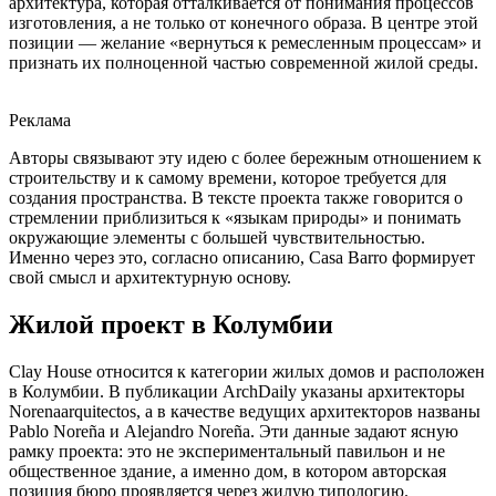
архитектура, которая отталкивается от понимания процессов
изготовления, а не только от конечного образа. В центре этой
позиции — желание «вернуться к ремесленным процессам» и
признать их полноценной частью современной жилой среды.
Реклама
Авторы связывают эту идею с более бережным отношением к
строительству и к самому времени, которое требуется для
создания пространства. В тексте проекта также говорится о
стремлении приблизиться к «языкам природы» и понимать
окружающие элементы с большей чувствительностью.
Именно через это, согласно описанию, Casa Barro формирует
свой смысл и архитектурную основу.
Жилой проект в Колумбии
Clay House относится к категории жилых домов и расположен
в Колумбии. В публикации ArchDaily указаны архитекторы
Norenaarquitectos, а в качестве ведущих архитекторов названы
Pablo Noreña и Alejandro Noreña. Эти данные задают ясную
рамку проекта: это не экспериментальный павильон и не
общественное здание, а именно дом, в котором авторская
позиция бюро проявляется через жилую типологию.