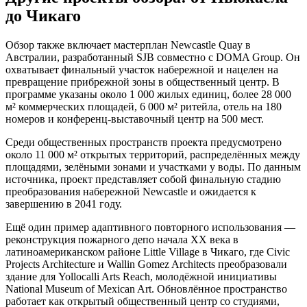
до Чикаго
Обзор также включает мастерплан Newcastle Quay в
Австралии, разработанный SJB совместно с DOMA Group. Он
охватывает финальный участок набережной и нацелен на
превращение прибрежной зоны в общественный центр. В
программе указаны около 1 000 жилых единиц, более 28 000
м² коммерческих площадей, 6 000 м² ритейла, отель на 180
номеров и конференц-выставочный центр на 500 мест.
Среди общественных пространств проекта предусмотрено
около 11 000 м² открытых территорий, распределённых между
площадями, зелёными зонами и участками у воды. По данным
источника, проект представляет собой финальную стадию
преобразования набережной Newcastle и ожидается к
завершению в 2041 году.
Ещё один пример адаптивного повторного использования —
реконструкция пожарного депо начала XX века в
латиноамериканском районе Little Village в Чикаго, где Civic
Projects Architecture и Wallin Gomez Architects преобразовали
здание для Yollocalli Arts Reach, молодёжной инициативы
National Museum of Mexican Art. Обновлённое пространство
работает как открытый общественный центр со студиями,