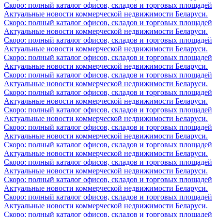
Скоро: полный каталог офисов, складов и торговых площадей
Актуальные новости коммерческой недвижимости Беларуси.
Скоро: полный каталог офисов, складов и торговых площадей
Актуальные новости коммерческой недвижимости Беларуси.
Скоро: полный каталог офисов, складов и торговых площадей
Актуальные новости коммерческой недвижимости Беларуси.
Скоро: полный каталог офисов, складов и торговых площадей
Актуальные новости коммерческой недвижимости Беларуси.
Скоро: полный каталог офисов, складов и торговых площадей
Актуальные новости коммерческой недвижимости Беларуси.
Скоро: полный каталог офисов, складов и торговых площадей
Актуальные новости коммерческой недвижимости Беларуси.
Скоро: полный каталог офисов, складов и торговых площадей
Актуальные новости коммерческой недвижимости Беларуси.
Скоро: полный каталог офисов, складов и торговых площадей
Актуальные новости коммерческой недвижимости Беларуси.
Скоро: полный каталог офисов, складов и торговых площадей
Актуальные новости коммерческой недвижимости Беларуси.
Скоро: полный каталог офисов, складов и торговых площадей
Актуальные новости коммерческой недвижимости Беларуси.
Скоро: полный каталог офисов, складов и торговых площадей
Актуальные новости коммерческой недвижимости Беларуси.
Скоро: полный каталог офисов, складов и торговых площадей
Актуальные новости коммерческой недвижимости Беларуси.
Скоро: полный каталог офисов, складов и торговых площадей