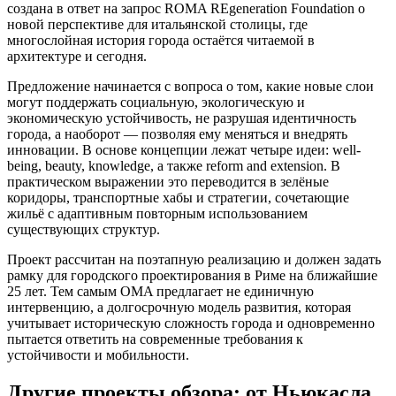
создана в ответ на запрос ROMA REgeneration Foundation о
новой перспективе для итальянской столицы, где
многослойная история города остаётся читаемой в
архитектуре и сегодня.
Предложение начинается с вопроса о том, какие новые слои
могут поддержать социальную, экологическую и
экономическую устойчивость, не разрушая идентичность
города, а наоборот — позволяя ему меняться и внедрять
инновации. В основе концепции лежат четыре идеи: well-
being, beauty, knowledge, а также reform and extension. В
практическом выражении это переводится в зелёные
коридоры, транспортные хабы и стратегии, сочетающие
жильё с адаптивным повторным использованием
существующих структур.
Проект рассчитан на поэтапную реализацию и должен задать
рамку для городского проектирования в Риме на ближайшие
25 лет. Тем самым OMA предлагает не единичную
интервенцию, а долгосрочную модель развития, которая
учитывает историческую сложность города и одновременно
пытается ответить на современные требования к
устойчивости и мобильности.
Другие проекты обзора: от Ньюкасла