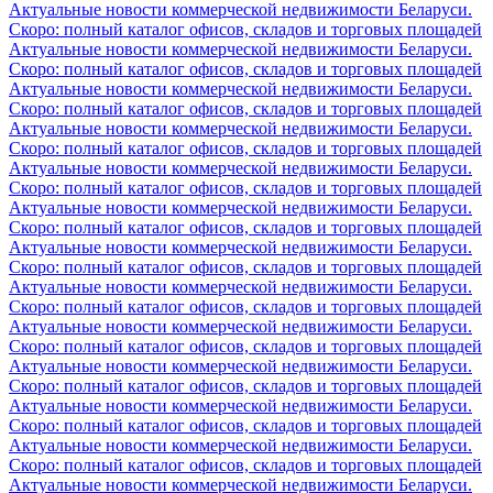
Актуальные новости коммерческой недвижимости Беларуси.
Скоро: полный каталог офисов, складов и торговых площадей
Актуальные новости коммерческой недвижимости Беларуси.
Скоро: полный каталог офисов, складов и торговых площадей
Актуальные новости коммерческой недвижимости Беларуси.
Скоро: полный каталог офисов, складов и торговых площадей
Актуальные новости коммерческой недвижимости Беларуси.
Скоро: полный каталог офисов, складов и торговых площадей
Актуальные новости коммерческой недвижимости Беларуси.
Скоро: полный каталог офисов, складов и торговых площадей
Актуальные новости коммерческой недвижимости Беларуси.
Скоро: полный каталог офисов, складов и торговых площадей
Актуальные новости коммерческой недвижимости Беларуси.
Скоро: полный каталог офисов, складов и торговых площадей
Актуальные новости коммерческой недвижимости Беларуси.
Скоро: полный каталог офисов, складов и торговых площадей
Актуальные новости коммерческой недвижимости Беларуси.
Скоро: полный каталог офисов, складов и торговых площадей
Актуальные новости коммерческой недвижимости Беларуси.
Скоро: полный каталог офисов, складов и торговых площадей
Актуальные новости коммерческой недвижимости Беларуси.
Скоро: полный каталог офисов, складов и торговых площадей
Актуальные новости коммерческой недвижимости Беларуси.
Скоро: полный каталог офисов, складов и торговых площадей
Актуальные новости коммерческой недвижимости Беларуси.