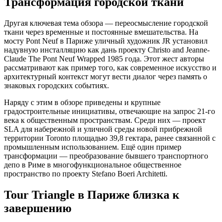
Трансформация городской ткани
Другая ключевая тема обзора — переосмысление городской
ткани через временные и постоянные вмешательства. На
мосту Pont Neuf в Париже уличный художник JR установил
надувную инсталляцию как дань проекту Christo and Jeanne-
Claude The Pont Neuf Wrapped 1985 года. Этот жест авторы
рассматривают как пример того, как современное искусство и
архитектурный контекст могут вести диалог через память о
знаковых городских событиях.
Наряду с этим в обзоре приведены и крупные
градостроительные инициативы, отвечающие на запрос 21-го
века к общественным пространствам. Среди них — проект
SLA для набережной и уличной среды новой прибрежной
территории Toronto площадью 39,8 гектара, ранее связанной с
промышленным использованием. Ещё один пример
трансформации — преобразование бывшего транспортного
депо в Риме в многофункциональное общественное
пространство по проекту Stefano Boeri Architetti.
Tour Triangle в Париже близка к
завершению