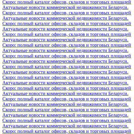
Скоро: полный каталог офисов, складов и торговых площадей
Актуальные новости коммерческой недвижимости Беларуси.
Скоро: полный каталог офисов, складов и торговых площадей
Актуальные новости коммерческой недвижимости Беларуси.
Скоро: полный каталог офисов, складов и торговых площадей
Актуальные новости коммерческой недвижимости Беларуси.
Скоро: полный каталог офисов, складов и торговых площадей
Актуальные новости коммерческой недвижимости Беларуси.
Скоро: полный каталог офисов, складов и торговых площадей
Актуальные новости коммерческой недвижимости Беларуси.
Скоро: полный каталог офисов, складов и торговых площадей
Актуальные новости коммерческой недвижимости Беларуси.
Скоро: полный каталог офисов, складов и торговых площадей
Актуальные новости коммерческой недвижимости Беларуси.
Скоро: полный каталог офисов, складов и торговых площадей
Актуальные новости коммерческой недвижимости Беларуси.
Скоро: полный каталог офисов, складов и торговых площадей
Актуальные новости коммерческой недвижимости Беларуси.
Скоро: полный каталог офисов, складов и торговых площадей
Актуальные новости коммерческой недвижимости Беларуси.
Скоро: полный каталог офисов, складов и торговых площадей
Актуальные новости коммерческой недвижимости Беларуси.
Скоро: полный каталог офисов, складов и торговых площадей
Актуальные новости коммерческой недвижимости Беларуси.
Скоро: полный каталог офисов, складов и торговых площадей