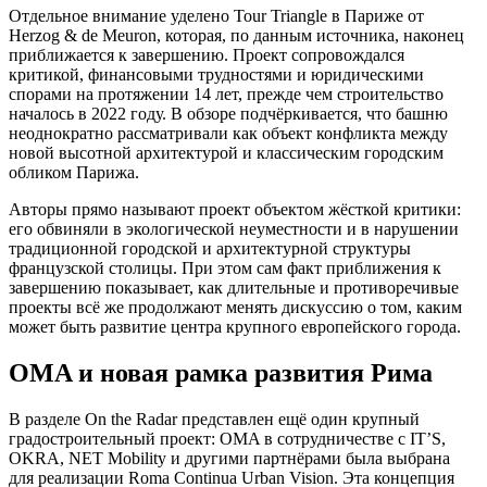
Отдельное внимание уделено Tour Triangle в Париже от
Herzog & de Meuron, которая, по данным источника, наконец
приближается к завершению. Проект сопровождался
критикой, финансовыми трудностями и юридическими
спорами на протяжении 14 лет, прежде чем строительство
началось в 2022 году. В обзоре подчёркивается, что башню
неоднократно рассматривали как объект конфликта между
новой высотной архитектурой и классическим городским
обликом Парижа.
Авторы прямо называют проект объектом жёсткой критики:
его обвиняли в экологической неуместности и в нарушении
традиционной городской и архитектурной структуры
французской столицы. При этом сам факт приближения к
завершению показывает, как длительные и противоречивые
проекты всё же продолжают менять дискуссию о том, каким
может быть развитие центра крупного европейского города.
OMA и новая рамка развития Рима
В разделе On the Radar представлен ещё один крупный
градостроительный проект: OMA в сотрудничестве с IT’S,
OKRA, NET Mobility и другими партнёрами была выбрана
для реализации Roma Continua Urban Vision. Эта концепция