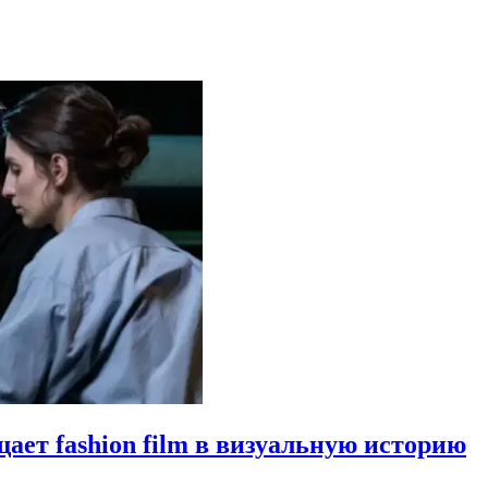
щает fashion film в визуальную историю