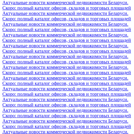
Актуальные новости коммерческой недвижимости Беларуси.
Скоро: полный каталог офисов, складов и торговых площадей
Актуальные новости коммерческой недвижимости Беларуси.
Скоро: полный каталог офисов, складов и торговых площадей
Актуальные новости коммерческой недвижимости Беларуси.
Скоро: полный каталог офисов, складов и торговых площадей
Актуальные новости коммерческой недвижимости Беларуси.
Скоро: полный каталог офисов, складов и торговых площадей
Актуальные новости коммерческой недвижимости Беларуси.
Скоро: полный каталог офисов, складов и торговых площадей
Актуальные новости коммерческой недвижимости Беларуси.
Скоро: полный каталог офисов, складов и торговых площадей
Актуальные новости коммерческой недвижимости Беларуси.
Скоро: полный каталог офисов, складов и торговых площадей
Актуальные новости коммерческой недвижимости Беларуси.
Скоро: полный каталог офисов, складов и торговых площадей
Актуальные новости коммерческой недвижимости Беларуси.
Скоро: полный каталог офисов, складов и торговых площадей
Актуальные новости коммерческой недвижимости Беларуси.
Скоро: полный каталог офисов, складов и торговых площадей
Актуальные новости коммерческой недвижимости Беларуси.
Скоро: полный каталог офисов, складов и торговых площадей
Актуальные новости коммерческой недвижимости Беларуси.
Скоро: полный каталог офисов, складов и торговых площадей
Актуальные новости коммерческой недвижимости Беларуси.