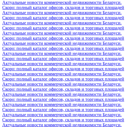
Актуальные новости коммерческой недвижимости Беларуси.
Скоро: полный каталог офисов, складов и торговых площадей
Актуальные новости коммерческой недвижимости Беларуси.
Скоро: полный каталог офисов, складов и торговых площадей
Актуальные новости коммерческой недвижимости Беларуси.
Скоро: полный каталог офисов, складов и торговых площадей
Актуальные новости коммерческой недвижимости Беларуси.
Скоро: полный каталог офисов, складов и торговых площадей
Актуальные новости коммерческой недвижимости Беларуси.
Скоро: полный каталог офисов, складов и торговых площадей
Актуальные новости коммерческой недвижимости Беларуси.
Скоро: полный каталог офисов, складов и торговых площадей
Актуальные новости коммерческой недвижимости Беларуси.
Скоро: полный каталог офисов, складов и торговых площадей
Актуальные новости коммерческой недвижимости Беларуси.
Скоро: полный каталог офисов, складов и торговых площадей
Актуальные новости коммерческой недвижимости Беларуси.
Скоро: полный каталог офисов, складов и торговых площадей
Актуальные новости коммерческой недвижимости Беларуси.
Скоро: полный каталог офисов, складов и торговых площадей
Актуальные новости коммерческой недвижимости Беларуси.
Скоро: полный каталог офисов, складов и торговых площадей
Актуальные новости коммерческой недвижимости Беларуси.
Скоро: полный каталог офисов, складов и торговых площадей
Актуальные новости коммерческой недвижимости Беларуси.