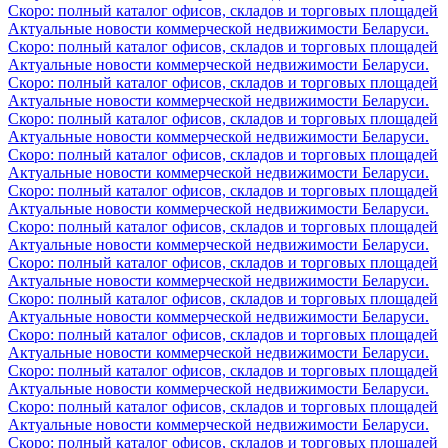
Скоро: полный каталог офисов, складов и торговых площадей
Актуальные новости коммерческой недвижимости Беларуси.
Скоро: полный каталог офисов, складов и торговых площадей
Актуальные новости коммерческой недвижимости Беларуси.
Скоро: полный каталог офисов, складов и торговых площадей
Актуальные новости коммерческой недвижимости Беларуси.
Скоро: полный каталог офисов, складов и торговых площадей
Актуальные новости коммерческой недвижимости Беларуси.
Скоро: полный каталог офисов, складов и торговых площадей
Актуальные новости коммерческой недвижимости Беларуси.
Скоро: полный каталог офисов, складов и торговых площадей
Актуальные новости коммерческой недвижимости Беларуси.
Скоро: полный каталог офисов, складов и торговых площадей
Актуальные новости коммерческой недвижимости Беларуси.
Скоро: полный каталог офисов, складов и торговых площадей
Актуальные новости коммерческой недвижимости Беларуси.
Скоро: полный каталог офисов, складов и торговых площадей
Актуальные новости коммерческой недвижимости Беларуси.
Скоро: полный каталог офисов, складов и торговых площадей
Актуальные новости коммерческой недвижимости Беларуси.
Скоро: полный каталог офисов, складов и торговых площадей
Актуальные новости коммерческой недвижимости Беларуси.
Скоро: полный каталог офисов, складов и торговых площадей
Актуальные новости коммерческой недвижимости Беларуси.
Скоро: полный каталог офисов, складов и торговых площадей