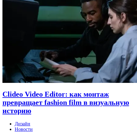
Clideo Video Editor: как монтаж
превращает fashion film в визуальную
историю
Дизайн
Новости