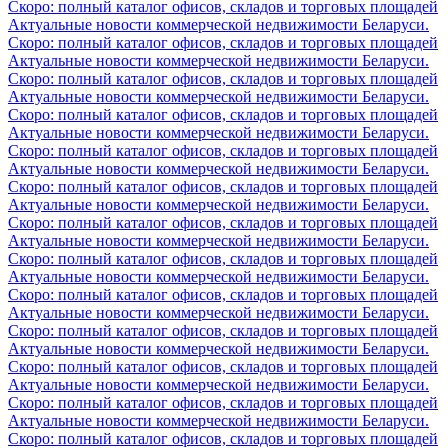
Скоро: полный каталог офисов, складов и торговых площадей
Актуальные новости коммерческой недвижимости Беларуси.
Скоро: полный каталог офисов, складов и торговых площадей
Актуальные новости коммерческой недвижимости Беларуси.
Скоро: полный каталог офисов, складов и торговых площадей
Актуальные новости коммерческой недвижимости Беларуси.
Скоро: полный каталог офисов, складов и торговых площадей
Актуальные новости коммерческой недвижимости Беларуси.
Скоро: полный каталог офисов, складов и торговых площадей
Актуальные новости коммерческой недвижимости Беларуси.
Скоро: полный каталог офисов, складов и торговых площадей
Актуальные новости коммерческой недвижимости Беларуси.
Скоро: полный каталог офисов, складов и торговых площадей
Актуальные новости коммерческой недвижимости Беларуси.
Скоро: полный каталог офисов, складов и торговых площадей
Актуальные новости коммерческой недвижимости Беларуси.
Скоро: полный каталог офисов, складов и торговых площадей
Актуальные новости коммерческой недвижимости Беларуси.
Скоро: полный каталог офисов, складов и торговых площадей
Актуальные новости коммерческой недвижимости Беларуси.
Скоро: полный каталог офисов, складов и торговых площадей
Актуальные новости коммерческой недвижимости Беларуси.
Скоро: полный каталог офисов, складов и торговых площадей
Актуальные новости коммерческой недвижимости Беларуси.
Скоро: полный каталог офисов, складов и торговых площадей