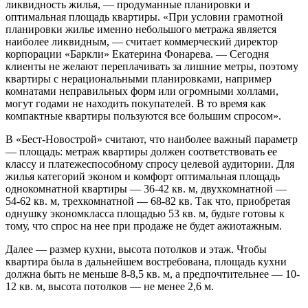
ликвидность жилья, — продуманные планировки и
оптимальная площадь квартиры. «При условии грамотной
планировки жилье именно небольшого метража является
наиболее ликвидным, — считает коммерческий директор
корпорации «Баркли» Екатерина Фонарева. — Сегодня
клиенты не желают переплачивать за лишние метры, поэтому
квартиры с нерациональными планировками, например
комнатами неправильных форм или огромными холлами,
могут годами не находить покупателей. В то время как
компактные квартиры пользуются все большим спросом».
В «Бест-Новострой» считают, что наиболее важный параметр
— площадь: метраж квартиры должен соответствовать ее
классу и платежеспособному спросу целевой аудитории. Для
жилья категорий эконом и комфорт оптимальная площадь
однокомнатной квартиры — 36-42 кв. м, двухкомнатной —
54-62 кв. м, трехкомнатной — 68-82 кв. Так что, приобретая
однушку экономкласса площадью 53 кв. м, будьте готовы к
тому, что спрос на нее при продаже не будет ажиотажным.
Далее — размер кухни, высота потолков и этаж. Чтобы
квартира была в дальнейшем востребована, площадь кухни
должна быть не меньше 8-8,5 кв. м, а предпочтительнее — 10-
12 кв. м, высота потолков — не менее 2,6 м.