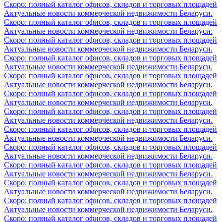
Скоро: полный каталог офисов, складов и торговых площадей
Актуальные новости коммерческой недвижимости Беларуси.
Скоро: полный каталог офисов, складов и торговых площадей
Актуальные новости коммерческой недвижимости Беларуси.
Скоро: полный каталог офисов, складов и торговых площадей
Актуальные новости коммерческой недвижимости Беларуси.
Скоро: полный каталог офисов, складов и торговых площадей
Актуальные новости коммерческой недвижимости Беларуси.
Скоро: полный каталог офисов, складов и торговых площадей
Актуальные новости коммерческой недвижимости Беларуси.
Скоро: полный каталог офисов, складов и торговых площадей
Актуальные новости коммерческой недвижимости Беларуси.
Скоро: полный каталог офисов, складов и торговых площадей
Актуальные новости коммерческой недвижимости Беларуси.
Скоро: полный каталог офисов, складов и торговых площадей
Актуальные новости коммерческой недвижимости Беларуси.
Скоро: полный каталог офисов, складов и торговых площадей
Актуальные новости коммерческой недвижимости Беларуси.
Скоро: полный каталог офисов, складов и торговых площадей
Актуальные новости коммерческой недвижимости Беларуси.
Скоро: полный каталог офисов, складов и торговых площадей
Актуальные новости коммерческой недвижимости Беларуси.
Скоро: полный каталог офисов, складов и торговых площадей
Актуальные новости коммерческой недвижимости Беларуси.
Скоро: полный каталог офисов, складов и торговых площадей