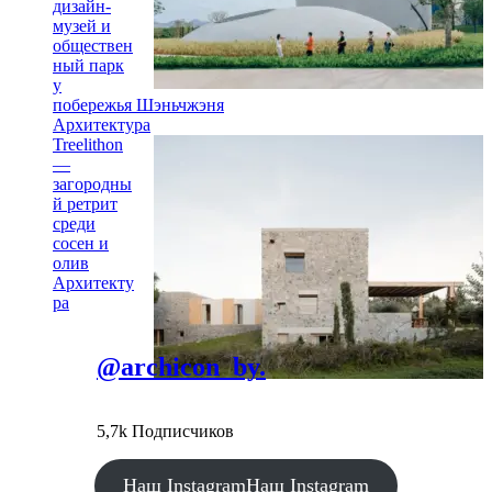
дизайн-
музей и
обществен
ный парк
у
побережья Шэньчжэня
Архитектура
Treelithon
—
загородны
й ретрит
среди
сосен и
олив
Архитекту
ра
@archicon_by.
5,7k Подписчиков
Наш Instagram
Наш Instagram