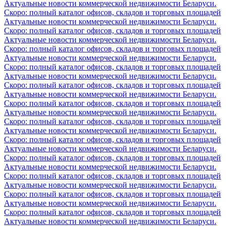
Актуальные новости коммерческой недвижимости Беларуси.
Скоро: полный каталог офисов, складов и торговых площадей
Актуальные новости коммерческой недвижимости Беларуси.
Скоро: полный каталог офисов, складов и торговых площадей
Актуальные новости коммерческой недвижимости Беларуси.
Скоро: полный каталог офисов, складов и торговых площадей
Актуальные новости коммерческой недвижимости Беларуси.
Скоро: полный каталог офисов, складов и торговых площадей
Актуальные новости коммерческой недвижимости Беларуси.
Скоро: полный каталог офисов, складов и торговых площадей
Актуальные новости коммерческой недвижимости Беларуси.
Скоро: полный каталог офисов, складов и торговых площадей
Актуальные новости коммерческой недвижимости Беларуси.
Скоро: полный каталог офисов, складов и торговых площадей
Актуальные новости коммерческой недвижимости Беларуси.
Скоро: полный каталог офисов, складов и торговых площадей
Актуальные новости коммерческой недвижимости Беларуси.
Скоро: полный каталог офисов, складов и торговых площадей
Актуальные новости коммерческой недвижимости Беларуси.
Скоро: полный каталог офисов, складов и торговых площадей
Актуальные новости коммерческой недвижимости Беларуси.
Скоро: полный каталог офисов, складов и торговых площадей
Актуальные новости коммерческой недвижимости Беларуси.
Скоро: полный каталог офисов, складов и торговых площадей
Актуальные новости коммерческой недвижимости Беларуси.