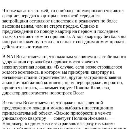
Что же касается этажей, то наиболее популярными считаются
средние: нередко квартиры в «золотой середине»
застройщики оставляют напоследок и реализуют по более
высоким ценам, чем на старте продаж. Однако и
предубеждения по поводу квартир на первом и последнем
этажах считают эхом из прошлого. А вот квартиру без балкона
или расположенную «окна в окна» с соседним домом продать
действительно труднее.
В NAI Becar отмечают, что важным условием для стабильного
удорожания строящейся недвижимости является
неконкурентная локация. «В случае, если возле строящегося
жилого комплекса, в котором вы приобрели квартиру на
начальной стадии строительства, другой застройщик заявил
аналогичный жилой комплекс, цену перепродажи, вероятно,
придется снизить, — комментирует Полина Яковлева,
директор департамента новостроек Becar.
Эксперты Becar отмечают, что даже в насыщенной
предложением локации можно выбрать инвестиционно
привлекательный объект. «Важно приобрести в чем-то
уникальную квартиру, — советует Полина Яковлева. —
Например, в одном месте застраиваются сразу несколько
жилых объектов, но в одном из них есть предложение с видом