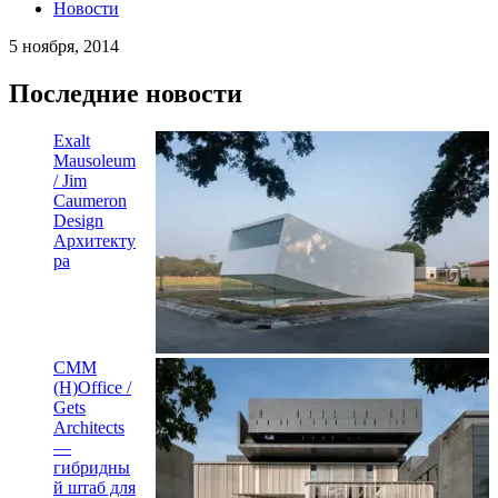
Новости
5 ноября, 2014
Последние новости
Exalt
Mausoleum
/ Jim
Caumeron
Design
Архитекту
ра
CMM
(H)Office /
Gets
Architects
—
гибридны
й штаб для