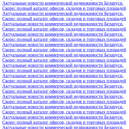
Актуальные новости коммерческой недвижимости Беларуси.
Скоро: полный каталог офисов, складов и торговых площадей
Актуальные новости коммерческой недвижимости Беларуси.
Скоро: полный каталог офисов, складов и торговых площадей
Актуальные новости коммерческой недвижимости Беларуси.
Скоро: полный каталог офисов, складов и торговых площадей
Актуальные новости коммерческой недвижимости Беларуси.
Скоро: полный каталог офисов, складов и торговых площадей
Актуальные новости коммерческой недвижимости Беларуси.
Скоро: полный каталог офисов, складов и торговых площадей
Актуальные новости коммерческой недвижимости Беларуси.
Скоро: полный каталог офисов, складов и торговых площадей
Актуальные новости коммерческой недвижимости Беларуси.
Скоро: полный каталог офисов, складов и торговых площадей
Актуальные новости коммерческой недвижимости Беларуси.
Скоро: полный каталог офисов, складов и торговых площадей
Актуальные новости коммерческой недвижимости Беларуси.
Скоро: полный каталог офисов, складов и торговых площадей
Актуальные новости коммерческой недвижимости Беларуси.
Скоро: полный каталог офисов, складов и торговых площадей
Актуальные новости коммерческой недвижимости Беларуси.
Скоро: полный каталог офисов, складов и торговых площадей
Актуальные новости коммерческой недвижимости Беларуси.
Скоро: полный каталог офисов, складов и торговых площадей
Актуальные новости коммерческой недвижимости Беларуси.