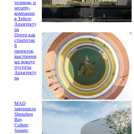
телеком- и
security-
компании
в Тебете
Архитекту
ра
Центр как
стратегия:
8
проектов,
выстроенн
ых вокруг
пустоты
Архитекту
ра
MAD
завершила
Shenzhen
Bay
Culture
Square: