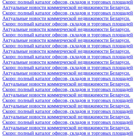
Скоро: полный каталог офисов, складов и торговых площадей
Актуальные новости коммерческой недвижимости Беларуси.
Скоро: полный каталог офисов, складов и торговых площадей
Актуальные новости коммерческой недвижимости Беларуси.
Скоро: полный каталог офисов, складов и торговых площадей
Актуальные новости коммерческой недвижимости Беларуси.
Скоро: полный каталог офисов, складов и торговых площадей
Актуальные новости коммерческой недвижимости Беларуси.
Скоро: полный каталог офисов, складов и торговых площадей
Актуальные новости коммерческой недвижимости Беларуси.
Скоро: полный каталог офисов, складов и торговых площадей
Актуальные новости коммерческой недвижимости Беларуси.
Скоро: полный каталог офисов, складов и торговых площадей
Актуальные новости коммерческой недвижимости Беларуси.
Скоро: полный каталог офисов, складов и торговых площадей
Актуальные новости коммерческой недвижимости Беларуси.
Скоро: полный каталог офисов, складов и торговых площадей
Актуальные новости коммерческой недвижимости Беларуси.
Скоро: полный каталог офисов, складов и торговых площадей
Актуальные новости коммерческой недвижимости Беларуси.
Скоро: полный каталог офисов, складов и торговых площадей
Актуальные новости коммерческой недвижимости Беларуси.
Скоро: полный каталог офисов, складов и торговых площадей
Актуальные новости коммерческой недвижимости Беларуси.
Скоро: полный каталог офисов, складов и торговых площадей