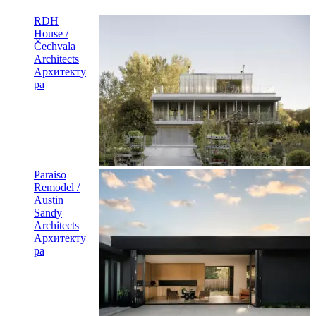
RDH
House /
Čechvala
Architects
Архитекту
ра
Paraiso
Remodel /
Austin
Sandy
Architects
Архитекту
ра