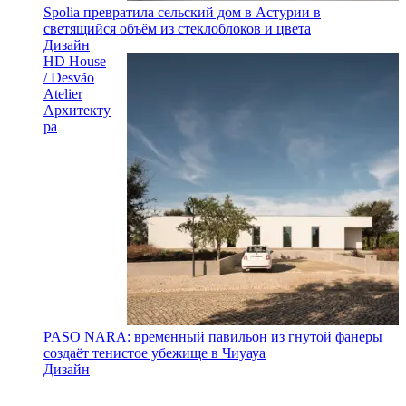
Spolia превратила сельский дом в Астурии в
светящийся объём из стеклоблоков и цвета
Дизайн
HD House
/ Desvão
Atelier
Архитекту
ра
PASO NARA: временный павильон из гнутой фанеры
создаёт тенистое убежище в Чиуауа
Дизайн