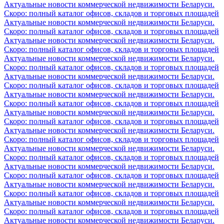
Актуальные новости коммерческой недвижимости Беларуси.
Скоро: полный каталог офисов, складов и торговых площадей
Актуальные новости коммерческой недвижимости Беларуси.
Скоро: полный каталог офисов, складов и торговых площадей
Актуальные новости коммерческой недвижимости Беларуси.
Скоро: полный каталог офисов, складов и торговых площадей
Актуальные новости коммерческой недвижимости Беларуси.
Скоро: полный каталог офисов, складов и торговых площадей
Актуальные новости коммерческой недвижимости Беларуси.
Скоро: полный каталог офисов, складов и торговых площадей
Актуальные новости коммерческой недвижимости Беларуси.
Скоро: полный каталог офисов, складов и торговых площадей
Актуальные новости коммерческой недвижимости Беларуси.
Скоро: полный каталог офисов, складов и торговых площадей
Актуальные новости коммерческой недвижимости Беларуси.
Скоро: полный каталог офисов, складов и торговых площадей
Актуальные новости коммерческой недвижимости Беларуси.
Скоро: полный каталог офисов, складов и торговых площадей
Актуальные новости коммерческой недвижимости Беларуси.
Скоро: полный каталог офисов, складов и торговых площадей
Актуальные новости коммерческой недвижимости Беларуси.
Скоро: полный каталог офисов, складов и торговых площадей
Актуальные новости коммерческой недвижимости Беларуси.
Скоро: полный каталог офисов, складов и торговых площадей
Актуальные новости коммерческой недвижимости Беларуси.