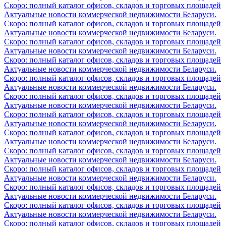
Скоро: полный каталог офисов, складов и торговых площадей
Актуальные новости коммерческой недвижимости Беларуси.
Скоро: полный каталог офисов, складов и торговых площадей
Актуальные новости коммерческой недвижимости Беларуси.
Скоро: полный каталог офисов, складов и торговых площадей
Актуальные новости коммерческой недвижимости Беларуси.
Скоро: полный каталог офисов, складов и торговых площадей
Актуальные новости коммерческой недвижимости Беларуси.
Скоро: полный каталог офисов, складов и торговых площадей
Актуальные новости коммерческой недвижимости Беларуси.
Скоро: полный каталог офисов, складов и торговых площадей
Актуальные новости коммерческой недвижимости Беларуси.
Скоро: полный каталог офисов, складов и торговых площадей
Актуальные новости коммерческой недвижимости Беларуси.
Скоро: полный каталог офисов, складов и торговых площадей
Актуальные новости коммерческой недвижимости Беларуси.
Скоро: полный каталог офисов, складов и торговых площадей
Актуальные новости коммерческой недвижимости Беларуси.
Скоро: полный каталог офисов, складов и торговых площадей
Актуальные новости коммерческой недвижимости Беларуси.
Скоро: полный каталог офисов, складов и торговых площадей
Актуальные новости коммерческой недвижимости Беларуси.
Скоро: полный каталог офисов, складов и торговых площадей
Актуальные новости коммерческой недвижимости Беларуси.
Скоро: полный каталог офисов, складов и торговых площадей