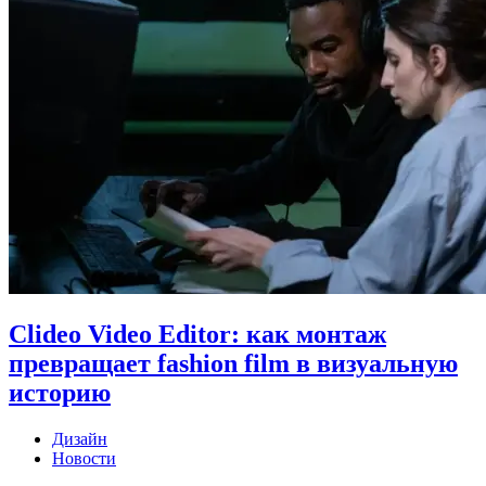
Clideo Video Editor: как монтаж
превращает fashion film в визуальную
историю
Дизайн
Новости