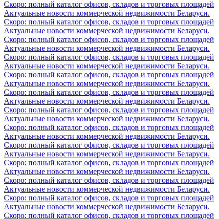
Скоро: полный каталог офисов, складов и торговых площадей
Актуальные новости коммерческой недвижимости Беларуси.
Скоро: полный каталог офисов, складов и торговых площадей
Актуальные новости коммерческой недвижимости Беларуси.
Скоро: полный каталог офисов, складов и торговых площадей
Актуальные новости коммерческой недвижимости Беларуси.
Скоро: полный каталог офисов, складов и торговых площадей
Актуальные новости коммерческой недвижимости Беларуси.
Скоро: полный каталог офисов, складов и торговых площадей
Актуальные новости коммерческой недвижимости Беларуси.
Скоро: полный каталог офисов, складов и торговых площадей
Актуальные новости коммерческой недвижимости Беларуси.
Скоро: полный каталог офисов, складов и торговых площадей
Актуальные новости коммерческой недвижимости Беларуси.
Скоро: полный каталог офисов, складов и торговых площадей
Актуальные новости коммерческой недвижимости Беларуси.
Скоро: полный каталог офисов, складов и торговых площадей
Актуальные новости коммерческой недвижимости Беларуси.
Скоро: полный каталог офисов, складов и торговых площадей
Актуальные новости коммерческой недвижимости Беларуси.
Скоро: полный каталог офисов, складов и торговых площадей
Актуальные новости коммерческой недвижимости Беларуси.
Скоро: полный каталог офисов, складов и торговых площадей
Актуальные новости коммерческой недвижимости Беларуси.
Скоро: полный каталог офисов, складов и торговых площадей