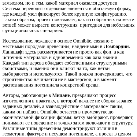
замыслом, но и тем, какой материал оказался доступен.
Система переводит отдельные элементы в обитаемую форму,
где каждый узел фиксирует более крупную конфигурацию.
Таким образом, проект показывает, как из собранных на месте
ветвей может вырасти конструкция, пригодная для небольших
функциональных сценариев.
Исследование, лежащее в основе Omnibite, связано с
местными породами древесины, найденными в
Ломбардии
.
Ландшафт здесь рассматривается не просто как фон, а как
источник материалов и одновременно как база знаний.
Каждый тип дерева обладает собственными структурными
свойствами, и именно они влияют на то, как ветви
выбираются и используются. Такой подход подчеркивает, что
строительство начинается не в мастерской, а в момент
распознавания потенциала конкретной среды.
Авторы, работающие в
Милане
, превращают процесс
изготовления в практику, в которой важнее не сборка заранее
заданных деталей, а взаимодействие с материалом таким,
каким он найден. Omnibite остается в промежутке до
окончательной фиксации формы: ветку выбирают, проверяют,
понимают ее поведение и только затем включают в структуру.
Различные типы древесины демонстрируют отличия в
геометрии, фактуре и несущем потенциале, а проект в целом