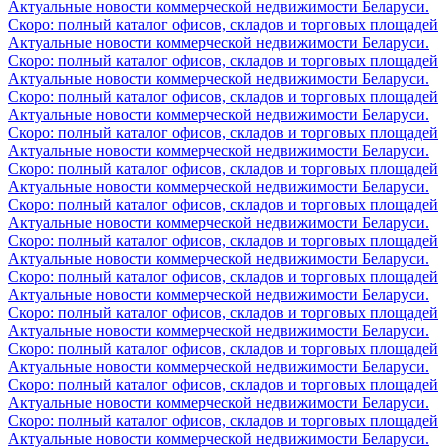
Актуальные новости коммерческой недвижимости Беларуси.
Скоро: полный каталог офисов, складов и торговых площадей
Актуальные новости коммерческой недвижимости Беларуси.
Скоро: полный каталог офисов, складов и торговых площадей
Актуальные новости коммерческой недвижимости Беларуси.
Скоро: полный каталог офисов, складов и торговых площадей
Актуальные новости коммерческой недвижимости Беларуси.
Скоро: полный каталог офисов, складов и торговых площадей
Актуальные новости коммерческой недвижимости Беларуси.
Скоро: полный каталог офисов, складов и торговых площадей
Актуальные новости коммерческой недвижимости Беларуси.
Скоро: полный каталог офисов, складов и торговых площадей
Актуальные новости коммерческой недвижимости Беларуси.
Скоро: полный каталог офисов, складов и торговых площадей
Актуальные новости коммерческой недвижимости Беларуси.
Скоро: полный каталог офисов, складов и торговых площадей
Актуальные новости коммерческой недвижимости Беларуси.
Скоро: полный каталог офисов, складов и торговых площадей
Актуальные новости коммерческой недвижимости Беларуси.
Скоро: полный каталог офисов, складов и торговых площадей
Актуальные новости коммерческой недвижимости Беларуси.
Скоро: полный каталог офисов, складов и торговых площадей
Актуальные новости коммерческой недвижимости Беларуси.
Скоро: полный каталог офисов, складов и торговых площадей
Актуальные новости коммерческой недвижимости Беларуси.