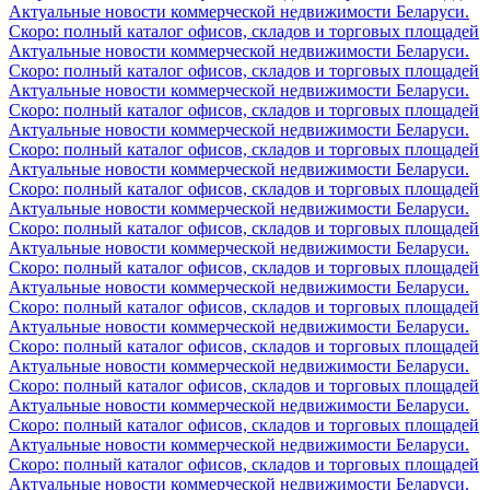
Актуальные новости коммерческой недвижимости Беларуси.
Скоро: полный каталог офисов, складов и торговых площадей
Актуальные новости коммерческой недвижимости Беларуси.
Скоро: полный каталог офисов, складов и торговых площадей
Актуальные новости коммерческой недвижимости Беларуси.
Скоро: полный каталог офисов, складов и торговых площадей
Актуальные новости коммерческой недвижимости Беларуси.
Скоро: полный каталог офисов, складов и торговых площадей
Актуальные новости коммерческой недвижимости Беларуси.
Скоро: полный каталог офисов, складов и торговых площадей
Актуальные новости коммерческой недвижимости Беларуси.
Скоро: полный каталог офисов, складов и торговых площадей
Актуальные новости коммерческой недвижимости Беларуси.
Скоро: полный каталог офисов, складов и торговых площадей
Актуальные новости коммерческой недвижимости Беларуси.
Скоро: полный каталог офисов, складов и торговых площадей
Актуальные новости коммерческой недвижимости Беларуси.
Скоро: полный каталог офисов, складов и торговых площадей
Актуальные новости коммерческой недвижимости Беларуси.
Скоро: полный каталог офисов, складов и торговых площадей
Актуальные новости коммерческой недвижимости Беларуси.
Скоро: полный каталог офисов, складов и торговых площадей
Актуальные новости коммерческой недвижимости Беларуси.
Скоро: полный каталог офисов, складов и торговых площадей
Актуальные новости коммерческой недвижимости Беларуси.