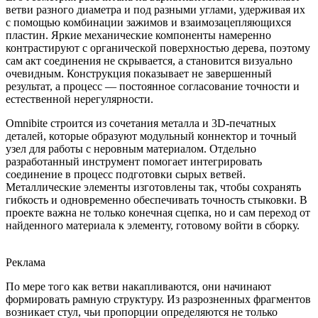
ветви разного диаметра и под разными углами, удерживая их
с помощью комбинации зажимов и взаимозацепляющихся
пластин. Яркие механические компоненты намеренно
контрастируют с органической поверхностью дерева, поэтому
сам акт соединения не скрывается, а становится визуально
очевидным. Конструкция показывает не завершенный
результат, а процесс — постоянное согласование точности и
естественной нерегулярности.
Omnibite строится из сочетания металла и 3D-печатных
деталей, которые образуют модульный коннектор и точный
узел для работы с неровным материалом. Отдельно
разработанный инструмент помогает интегрировать
соединение в процесс подготовки сырых ветвей.
Металлические элементы изготовлены так, чтобы сохранять
гибкость и одновременно обеспечивать точность стыковки. В
проекте важна не только конечная сцепка, но и сам переход от
найденного материала к элементу, готовому войти в сборку.
Реклама
По мере того как ветви накапливаются, они начинают
формировать рамную структуру. Из разрозненных фрагментов
возникает стул, чьи пропорции определяются не только