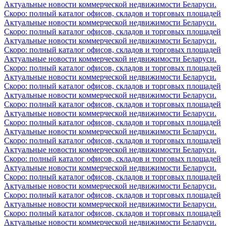
Актуальные новости коммерческой недвижимости Беларуси.
Скоро: полный каталог офисов, складов и торговых площадей
Актуальные новости коммерческой недвижимости Беларуси.
Скоро: полный каталог офисов, складов и торговых площадей
Актуальные новости коммерческой недвижимости Беларуси.
Скоро: полный каталог офисов, складов и торговых площадей
Актуальные новости коммерческой недвижимости Беларуси.
Скоро: полный каталог офисов, складов и торговых площадей
Актуальные новости коммерческой недвижимости Беларуси.
Скоро: полный каталог офисов, складов и торговых площадей
Актуальные новости коммерческой недвижимости Беларуси.
Скоро: полный каталог офисов, складов и торговых площадей
Актуальные новости коммерческой недвижимости Беларуси.
Скоро: полный каталог офисов, складов и торговых площадей
Актуальные новости коммерческой недвижимости Беларуси.
Скоро: полный каталог офисов, складов и торговых площадей
Актуальные новости коммерческой недвижимости Беларуси.
Скоро: полный каталог офисов, складов и торговых площадей
Актуальные новости коммерческой недвижимости Беларуси.
Скоро: полный каталог офисов, складов и торговых площадей
Актуальные новости коммерческой недвижимости Беларуси.
Скоро: полный каталог офисов, складов и торговых площадей
Актуальные новости коммерческой недвижимости Беларуси.
Скоро: полный каталог офисов, складов и торговых площадей
Актуальные новости коммерческой недвижимости Беларуси.