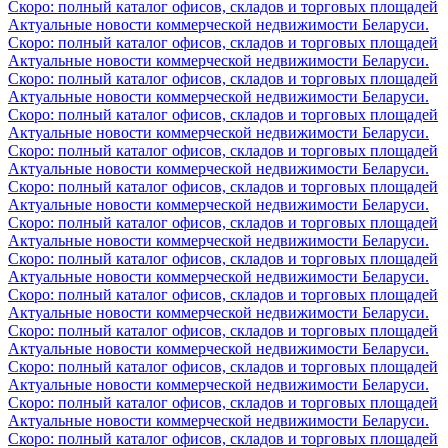
Скоро: полный каталог офисов, складов и торговых площадей
Актуальные новости коммерческой недвижимости Беларуси.
Скоро: полный каталог офисов, складов и торговых площадей
Актуальные новости коммерческой недвижимости Беларуси.
Скоро: полный каталог офисов, складов и торговых площадей
Актуальные новости коммерческой недвижимости Беларуси.
Скоро: полный каталог офисов, складов и торговых площадей
Актуальные новости коммерческой недвижимости Беларуси.
Скоро: полный каталог офисов, складов и торговых площадей
Актуальные новости коммерческой недвижимости Беларуси.
Скоро: полный каталог офисов, складов и торговых площадей
Актуальные новости коммерческой недвижимости Беларуси.
Скоро: полный каталог офисов, складов и торговых площадей
Актуальные новости коммерческой недвижимости Беларуси.
Скоро: полный каталог офисов, складов и торговых площадей
Актуальные новости коммерческой недвижимости Беларуси.
Скоро: полный каталог офисов, складов и торговых площадей
Актуальные новости коммерческой недвижимости Беларуси.
Скоро: полный каталог офисов, складов и торговых площадей
Актуальные новости коммерческой недвижимости Беларуси.
Скоро: полный каталог офисов, складов и торговых площадей
Актуальные новости коммерческой недвижимости Беларуси.
Скоро: полный каталог офисов, складов и торговых площадей
Актуальные новости коммерческой недвижимости Беларуси.
Скоро: полный каталог офисов, складов и торговых площадей