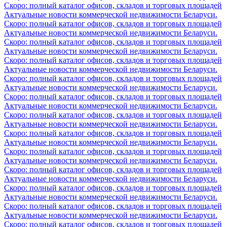
Скоро: полный каталог офисов, складов и торговых площадей
Актуальные новости коммерческой недвижимости Беларуси.
Скоро: полный каталог офисов, складов и торговых площадей
Актуальные новости коммерческой недвижимости Беларуси.
Скоро: полный каталог офисов, складов и торговых площадей
Актуальные новости коммерческой недвижимости Беларуси.
Скоро: полный каталог офисов, складов и торговых площадей
Актуальные новости коммерческой недвижимости Беларуси.
Скоро: полный каталог офисов, складов и торговых площадей
Актуальные новости коммерческой недвижимости Беларуси.
Скоро: полный каталог офисов, складов и торговых площадей
Актуальные новости коммерческой недвижимости Беларуси.
Скоро: полный каталог офисов, складов и торговых площадей
Актуальные новости коммерческой недвижимости Беларуси.
Скоро: полный каталог офисов, складов и торговых площадей
Актуальные новости коммерческой недвижимости Беларуси.
Скоро: полный каталог офисов, складов и торговых площадей
Актуальные новости коммерческой недвижимости Беларуси.
Скоро: полный каталог офисов, складов и торговых площадей
Актуальные новости коммерческой недвижимости Беларуси.
Скоро: полный каталог офисов, складов и торговых площадей
Актуальные новости коммерческой недвижимости Беларуси.
Скоро: полный каталог офисов, складов и торговых площадей
Актуальные новости коммерческой недвижимости Беларуси.
Скоро: полный каталог офисов, складов и торговых площадей