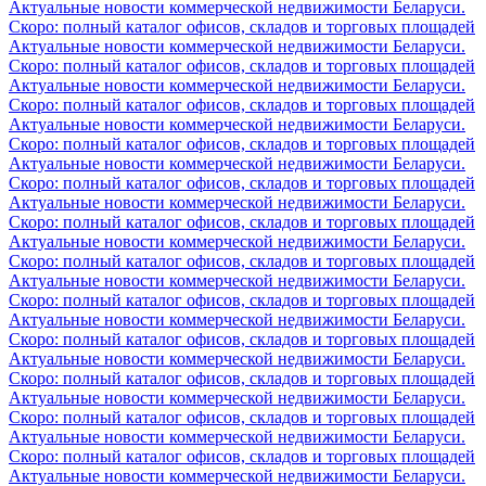
Актуальные новости коммерческой недвижимости Беларуси.
Скоро: полный каталог офисов, складов и торговых площадей
Актуальные новости коммерческой недвижимости Беларуси.
Скоро: полный каталог офисов, складов и торговых площадей
Актуальные новости коммерческой недвижимости Беларуси.
Скоро: полный каталог офисов, складов и торговых площадей
Актуальные новости коммерческой недвижимости Беларуси.
Скоро: полный каталог офисов, складов и торговых площадей
Актуальные новости коммерческой недвижимости Беларуси.
Скоро: полный каталог офисов, складов и торговых площадей
Актуальные новости коммерческой недвижимости Беларуси.
Скоро: полный каталог офисов, складов и торговых площадей
Актуальные новости коммерческой недвижимости Беларуси.
Скоро: полный каталог офисов, складов и торговых площадей
Актуальные новости коммерческой недвижимости Беларуси.
Скоро: полный каталог офисов, складов и торговых площадей
Актуальные новости коммерческой недвижимости Беларуси.
Скоро: полный каталог офисов, складов и торговых площадей
Актуальные новости коммерческой недвижимости Беларуси.
Скоро: полный каталог офисов, складов и торговых площадей
Актуальные новости коммерческой недвижимости Беларуси.
Скоро: полный каталог офисов, складов и торговых площадей
Актуальные новости коммерческой недвижимости Беларуси.
Скоро: полный каталог офисов, складов и торговых площадей
Актуальные новости коммерческой недвижимости Беларуси.