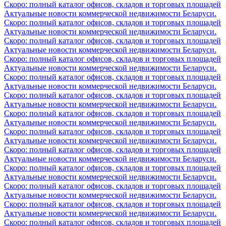
Скоро: полный каталог офисов, складов и торговых площадей
Актуальные новости коммерческой недвижимости Беларуси.
Скоро: полный каталог офисов, складов и торговых площадей
Актуальные новости коммерческой недвижимости Беларуси.
Скоро: полный каталог офисов, складов и торговых площадей
Актуальные новости коммерческой недвижимости Беларуси.
Скоро: полный каталог офисов, складов и торговых площадей
Актуальные новости коммерческой недвижимости Беларуси.
Скоро: полный каталог офисов, складов и торговых площадей
Актуальные новости коммерческой недвижимости Беларуси.
Скоро: полный каталог офисов, складов и торговых площадей
Актуальные новости коммерческой недвижимости Беларуси.
Скоро: полный каталог офисов, складов и торговых площадей
Актуальные новости коммерческой недвижимости Беларуси.
Скоро: полный каталог офисов, складов и торговых площадей
Актуальные новости коммерческой недвижимости Беларуси.
Скоро: полный каталог офисов, складов и торговых площадей
Актуальные новости коммерческой недвижимости Беларуси.
Скоро: полный каталог офисов, складов и торговых площадей
Актуальные новости коммерческой недвижимости Беларуси.
Скоро: полный каталог офисов, складов и торговых площадей
Актуальные новости коммерческой недвижимости Беларуси.
Скоро: полный каталог офисов, складов и торговых площадей
Актуальные новости коммерческой недвижимости Беларуси.
Скоро: полный каталог офисов, складов и торговых площадей