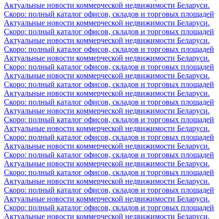
Актуальные новости коммерческой недвижимости Беларуси.
Скоро: полный каталог офисов, складов и торговых площадей
Актуальные новости коммерческой недвижимости Беларуси.
Скоро: полный каталог офисов, складов и торговых площадей
Актуальные новости коммерческой недвижимости Беларуси.
Скоро: полный каталог офисов, складов и торговых площадей
Актуальные новости коммерческой недвижимости Беларуси.
Скоро: полный каталог офисов, складов и торговых площадей
Актуальные новости коммерческой недвижимости Беларуси.
Скоро: полный каталог офисов, складов и торговых площадей
Актуальные новости коммерческой недвижимости Беларуси.
Скоро: полный каталог офисов, складов и торговых площадей
Актуальные новости коммерческой недвижимости Беларуси.
Скоро: полный каталог офисов, складов и торговых площадей
Актуальные новости коммерческой недвижимости Беларуси.
Скоро: полный каталог офисов, складов и торговых площадей
Актуальные новости коммерческой недвижимости Беларуси.
Скоро: полный каталог офисов, складов и торговых площадей
Актуальные новости коммерческой недвижимости Беларуси.
Скоро: полный каталог офисов, складов и торговых площадей
Актуальные новости коммерческой недвижимости Беларуси.
Скоро: полный каталог офисов, складов и торговых площадей
Актуальные новости коммерческой недвижимости Беларуси.
Скоро: полный каталог офисов, складов и торговых площадей
Актуальные новости коммерческой недвижимости Беларуси.