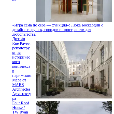
«Игра сама по себе — функция»: Люка Боскардин о
дизайне игрушек, городов и пространств для
любопытства
Дизайн
Rue Pavée:
реконстру
кция
историчес
кого
комплекса
в
парижском
Марэ от
MARS
Architectes
Архитекту
ра
Four Roof
House /
TW Ryan