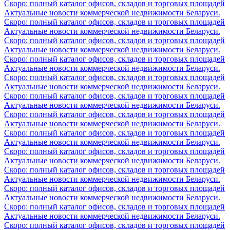
Скоро: полный каталог офисов, складов и торговых площадей
Актуальные новости коммерческой недвижимости Беларуси.
Скоро: полный каталог офисов, складов и торговых площадей
Актуальные новости коммерческой недвижимости Беларуси.
Скоро: полный каталог офисов, складов и торговых площадей
Актуальные новости коммерческой недвижимости Беларуси.
Скоро: полный каталог офисов, складов и торговых площадей
Актуальные новости коммерческой недвижимости Беларуси.
Скоро: полный каталог офисов, складов и торговых площадей
Актуальные новости коммерческой недвижимости Беларуси.
Скоро: полный каталог офисов, складов и торговых площадей
Актуальные новости коммерческой недвижимости Беларуси.
Скоро: полный каталог офисов, складов и торговых площадей
Актуальные новости коммерческой недвижимости Беларуси.
Скоро: полный каталог офисов, складов и торговых площадей
Актуальные новости коммерческой недвижимости Беларуси.
Скоро: полный каталог офисов, складов и торговых площадей
Актуальные новости коммерческой недвижимости Беларуси.
Скоро: полный каталог офисов, складов и торговых площадей
Актуальные новости коммерческой недвижимости Беларуси.
Скоро: полный каталог офисов, складов и торговых площадей
Актуальные новости коммерческой недвижимости Беларуси.
Скоро: полный каталог офисов, складов и торговых площадей
Актуальные новости коммерческой недвижимости Беларуси.
Скоро: полный каталог офисов, складов и торговых площадей