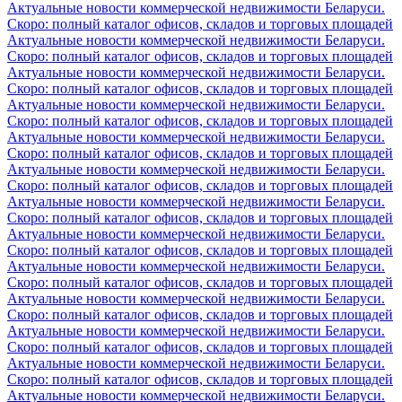
Актуальные новости коммерческой недвижимости Беларуси.
Скоро: полный каталог офисов, складов и торговых площадей
Актуальные новости коммерческой недвижимости Беларуси.
Скоро: полный каталог офисов, складов и торговых площадей
Актуальные новости коммерческой недвижимости Беларуси.
Скоро: полный каталог офисов, складов и торговых площадей
Актуальные новости коммерческой недвижимости Беларуси.
Скоро: полный каталог офисов, складов и торговых площадей
Актуальные новости коммерческой недвижимости Беларуси.
Скоро: полный каталог офисов, складов и торговых площадей
Актуальные новости коммерческой недвижимости Беларуси.
Скоро: полный каталог офисов, складов и торговых площадей
Актуальные новости коммерческой недвижимости Беларуси.
Скоро: полный каталог офисов, складов и торговых площадей
Актуальные новости коммерческой недвижимости Беларуси.
Скоро: полный каталог офисов, складов и торговых площадей
Актуальные новости коммерческой недвижимости Беларуси.
Скоро: полный каталог офисов, складов и торговых площадей
Актуальные новости коммерческой недвижимости Беларуси.
Скоро: полный каталог офисов, складов и торговых площадей
Актуальные новости коммерческой недвижимости Беларуси.
Скоро: полный каталог офисов, складов и торговых площадей
Актуальные новости коммерческой недвижимости Беларуси.
Скоро: полный каталог офисов, складов и торговых площадей
Актуальные новости коммерческой недвижимости Беларуси.