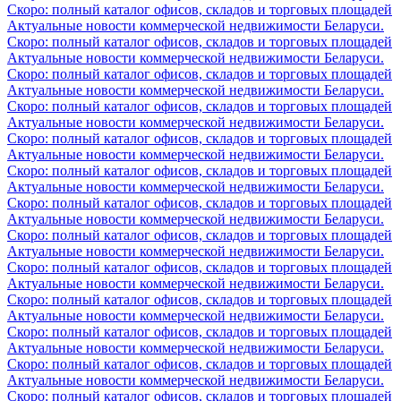
Скоро: полный каталог офисов, складов и торговых площадей
Актуальные новости коммерческой недвижимости Беларуси.
Скоро: полный каталог офисов, складов и торговых площадей
Актуальные новости коммерческой недвижимости Беларуси.
Скоро: полный каталог офисов, складов и торговых площадей
Актуальные новости коммерческой недвижимости Беларуси.
Скоро: полный каталог офисов, складов и торговых площадей
Актуальные новости коммерческой недвижимости Беларуси.
Скоро: полный каталог офисов, складов и торговых площадей
Актуальные новости коммерческой недвижимости Беларуси.
Скоро: полный каталог офисов, складов и торговых площадей
Актуальные новости коммерческой недвижимости Беларуси.
Скоро: полный каталог офисов, складов и торговых площадей
Актуальные новости коммерческой недвижимости Беларуси.
Скоро: полный каталог офисов, складов и торговых площадей
Актуальные новости коммерческой недвижимости Беларуси.
Скоро: полный каталог офисов, складов и торговых площадей
Актуальные новости коммерческой недвижимости Беларуси.
Скоро: полный каталог офисов, складов и торговых площадей
Актуальные новости коммерческой недвижимости Беларуси.
Скоро: полный каталог офисов, складов и торговых площадей
Актуальные новости коммерческой недвижимости Беларуси.
Скоро: полный каталог офисов, складов и торговых площадей
Актуальные новости коммерческой недвижимости Беларуси.
Скоро: полный каталог офисов, складов и торговых площадей