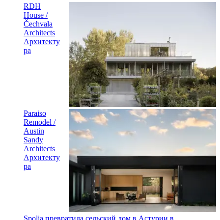
RDH
House /
Čechvala
Architects
Архитекту
ра
Paraiso
Remodel /
Austin
Sandy
Architects
Архитекту
ра
Spolia превратила сельский дом в Астурии в