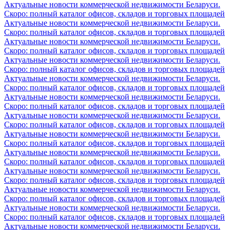
Актуальные новости коммерческой недвижимости Беларуси.
Скоро: полный каталог офисов, складов и торговых площадей
Актуальные новости коммерческой недвижимости Беларуси.
Скоро: полный каталог офисов, складов и торговых площадей
Актуальные новости коммерческой недвижимости Беларуси.
Скоро: полный каталог офисов, складов и торговых площадей
Актуальные новости коммерческой недвижимости Беларуси.
Скоро: полный каталог офисов, складов и торговых площадей
Актуальные новости коммерческой недвижимости Беларуси.
Скоро: полный каталог офисов, складов и торговых площадей
Актуальные новости коммерческой недвижимости Беларуси.
Скоро: полный каталог офисов, складов и торговых площадей
Актуальные новости коммерческой недвижимости Беларуси.
Скоро: полный каталог офисов, складов и торговых площадей
Актуальные новости коммерческой недвижимости Беларуси.
Скоро: полный каталог офисов, складов и торговых площадей
Актуальные новости коммерческой недвижимости Беларуси.
Скоро: полный каталог офисов, складов и торговых площадей
Актуальные новости коммерческой недвижимости Беларуси.
Скоро: полный каталог офисов, складов и торговых площадей
Актуальные новости коммерческой недвижимости Беларуси.
Скоро: полный каталог офисов, складов и торговых площадей
Актуальные новости коммерческой недвижимости Беларуси.
Скоро: полный каталог офисов, складов и торговых площадей
Актуальные новости коммерческой недвижимости Беларуси.