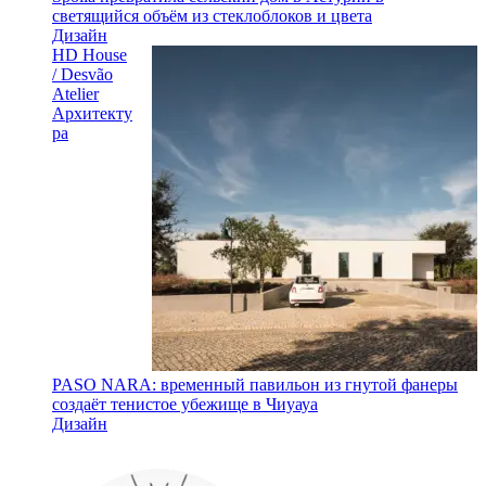
светящийся объём из стеклоблоков и цвета
Дизайн
HD House
/ Desvão
Atelier
Архитекту
ра
PASO NARA: временный павильон из гнутой фанеры
создаёт тенистое убежище в Чиуауа
Дизайн