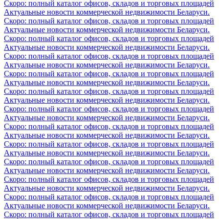
Скоро: полный каталог офисов, складов и торговых площадей
Актуальные новости коммерческой недвижимости Беларуси.
Скоро: полный каталог офисов, складов и торговых площадей
Актуальные новости коммерческой недвижимости Беларуси.
Скоро: полный каталог офисов, складов и торговых площадей
Актуальные новости коммерческой недвижимости Беларуси.
Скоро: полный каталог офисов, складов и торговых площадей
Актуальные новости коммерческой недвижимости Беларуси.
Скоро: полный каталог офисов, складов и торговых площадей
Актуальные новости коммерческой недвижимости Беларуси.
Скоро: полный каталог офисов, складов и торговых площадей
Актуальные новости коммерческой недвижимости Беларуси.
Скоро: полный каталог офисов, складов и торговых площадей
Актуальные новости коммерческой недвижимости Беларуси.
Скоро: полный каталог офисов, складов и торговых площадей
Актуальные новости коммерческой недвижимости Беларуси.
Скоро: полный каталог офисов, складов и торговых площадей
Актуальные новости коммерческой недвижимости Беларуси.
Скоро: полный каталог офисов, складов и торговых площадей
Актуальные новости коммерческой недвижимости Беларуси.
Скоро: полный каталог офисов, складов и торговых площадей
Актуальные новости коммерческой недвижимости Беларуси.
Скоро: полный каталог офисов, складов и торговых площадей
Актуальные новости коммерческой недвижимости Беларуси.
Скоро: полный каталог офисов, складов и торговых площадей