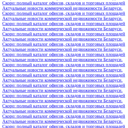
Скоро: полный каталог офисов, складов и торговых площадей
Актуальные новости коммерческой недвижимости Беларуси.
Скоро: полный каталог офисов, складов и торговых площадей
Актуальные новости коммерческой недвижимости Беларуси.
Скоро: полный каталог офисов, складов и торговых площадей
Актуальные новости коммерческой недвижимости Беларуси.
Скоро: полный каталог офисов, складов и торговых площадей
Актуальные новости коммерческой недвижимости Беларуси.
Скоро: полный каталог офисов, складов и торговых площадей
Актуальные новости коммерческой недвижимости Беларуси.
Скоро: полный каталог офисов, складов и торговых площадей
Актуальные новости коммерческой недвижимости Беларуси.
Скоро: полный каталог офисов, складов и торговых площадей
Актуальные новости коммерческой недвижимости Беларуси.
Скоро: полный каталог офисов, складов и торговых площадей
Актуальные новости коммерческой недвижимости Беларуси.
Скоро: полный каталог офисов, складов и торговых площадей
Актуальные новости коммерческой недвижимости Беларуси.
Скоро: полный каталог офисов, складов и торговых площадей
Актуальные новости коммерческой недвижимости Беларуси.
Скоро: полный каталог офисов, складов и торговых площадей
Актуальные новости коммерческой недвижимости Беларуси.
Скоро: полный каталог офисов, складов и торговых площадей
Актуальные новости коммерческой недвижимости Беларуси.
Скоро: полный каталог офисов, складов и торговых площадей