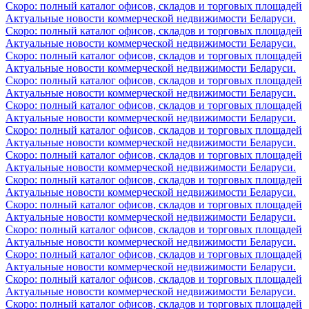
Скоро: полный каталог офисов, складов и торговых площадей
Актуальные новости коммерческой недвижимости Беларуси.
Скоро: полный каталог офисов, складов и торговых площадей
Актуальные новости коммерческой недвижимости Беларуси.
Скоро: полный каталог офисов, складов и торговых площадей
Актуальные новости коммерческой недвижимости Беларуси.
Скоро: полный каталог офисов, складов и торговых площадей
Актуальные новости коммерческой недвижимости Беларуси.
Скоро: полный каталог офисов, складов и торговых площадей
Актуальные новости коммерческой недвижимости Беларуси.
Скоро: полный каталог офисов, складов и торговых площадей
Актуальные новости коммерческой недвижимости Беларуси.
Скоро: полный каталог офисов, складов и торговых площадей
Актуальные новости коммерческой недвижимости Беларуси.
Скоро: полный каталог офисов, складов и торговых площадей
Актуальные новости коммерческой недвижимости Беларуси.
Скоро: полный каталог офисов, складов и торговых площадей
Актуальные новости коммерческой недвижимости Беларуси.
Скоро: полный каталог офисов, складов и торговых площадей
Актуальные новости коммерческой недвижимости Беларуси.
Скоро: полный каталог офисов, складов и торговых площадей
Актуальные новости коммерческой недвижимости Беларуси.
Скоро: полный каталог офисов, складов и торговых площадей
Актуальные новости коммерческой недвижимости Беларуси.
Скоро: полный каталог офисов, складов и торговых площадей