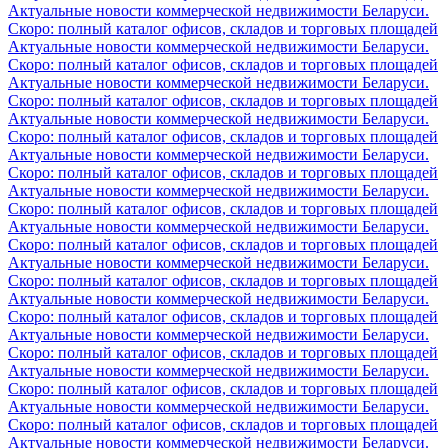
Актуальные новости коммерческой недвижимости Беларуси.
Скоро: полный каталог офисов, складов и торговых площадей
Актуальные новости коммерческой недвижимости Беларуси.
Скоро: полный каталог офисов, складов и торговых площадей
Актуальные новости коммерческой недвижимости Беларуси.
Скоро: полный каталог офисов, складов и торговых площадей
Актуальные новости коммерческой недвижимости Беларуси.
Скоро: полный каталог офисов, складов и торговых площадей
Актуальные новости коммерческой недвижимости Беларуси.
Скоро: полный каталог офисов, складов и торговых площадей
Актуальные новости коммерческой недвижимости Беларуси.
Скоро: полный каталог офисов, складов и торговых площадей
Актуальные новости коммерческой недвижимости Беларуси.
Скоро: полный каталог офисов, складов и торговых площадей
Актуальные новости коммерческой недвижимости Беларуси.
Скоро: полный каталог офисов, складов и торговых площадей
Актуальные новости коммерческой недвижимости Беларуси.
Скоро: полный каталог офисов, складов и торговых площадей
Актуальные новости коммерческой недвижимости Беларуси.
Скоро: полный каталог офисов, складов и торговых площадей
Актуальные новости коммерческой недвижимости Беларуси.
Скоро: полный каталог офисов, складов и торговых площадей
Актуальные новости коммерческой недвижимости Беларуси.
Скоро: полный каталог офисов, складов и торговых площадей
Актуальные новости коммерческой недвижимости Беларуси.