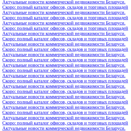
Актуальные новости коммерческой недвижимости Беларуси.
Скоро: полный каталог офисов, складов и торговых площадей
Актуальные новости коммерческой недвижимости Беларуси.
Скоро: полный каталог офисов, складов и торговых площадей
Актуальные новости коммерческой недвижимости Беларуси.
Скоро: полный каталог офисов, складов и торговых площадей
Актуальные новости коммерческой недвижимости Беларуси.
Скоро: полный каталог офисов, складов и торговых площадей
Актуальные новости коммерческой недвижимости Беларуси.
Скоро: полный каталог офисов, складов и торговых площадей
Актуальные новости коммерческой недвижимости Беларуси.
Скоро: полный каталог офисов, складов и торговых площадей
Актуальные новости коммерческой недвижимости Беларуси.
Скоро: полный каталог офисов, складов и торговых площадей
Актуальные новости коммерческой недвижимости Беларуси.
Скоро: полный каталог офисов, складов и торговых площадей
Актуальные новости коммерческой недвижимости Беларуси.
Скоро: полный каталог офисов, складов и торговых площадей
Актуальные новости коммерческой недвижимости Беларуси.
Скоро: полный каталог офисов, складов и торговых площадей
Актуальные новости коммерческой недвижимости Беларуси.
Скоро: полный каталог офисов, складов и торговых площадей
Актуальные новости коммерческой недвижимости Беларуси.
Скоро: полный каталог офисов, складов и торговых площадей
Актуальные новости коммерческой недвижимости Беларуси.