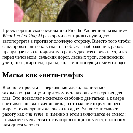
Проект британского художника Freddie Yauner под названием
What I’m Looking At
разворачивает привычную идею
автопортрета в противоположную сторону. Вместо того чтобы
фиксировать лицо как главный объект изображения, работа
превращает его в подвижную рамку для всего, что находится
перед человеком: сельских дорог, лесных троп, лондонских
улиц, неба, кирпича, травы, воды и проходящих мимо людей.
Маска как «анти-селфи»
В основе проекта — зеркальная маска, полностью
закрывающая лицо и при этом оставляющая отверстия для
глаз. Это позволяет носителю свободно двигаться, а камере —
считывать не выражение лица, а отражение окружающего
мира с точки зрения человека в кадре. Yauner описывает
работу как
anti-selfie
, и именно в этом заключается ее смысл:
внимание смещается от самопрезентации к месту, в котором
находится человек.