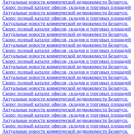
Актуальные новости коммерческой недвижимости Беларуси.
Скоро: полный каталог офисов, складов и торговых площадей
Актуальные новости коммерческой недвижимости Беларуси.
Скоро: полный каталог офисов, складов и торговых площадей
Актуальные новости коммерческой недвижимости Беларуси.
Скоро: полный каталог офисов, складов и торговых площадей
Актуальные новости коммерческой недвижимости Беларуси.
Скоро: полный каталог офисов, складов и торговых площадей
Актуальные новости коммерческой недвижимости Беларуси.
Скоро: полный каталог офисов, складов и торговых площадей
Актуальные новости коммерческой недвижимости Беларуси.
Скоро: полный каталог офисов, складов и торговых площадей
Актуальные новости коммерческой недвижимости Беларуси.
Скоро: полный каталог офисов, складов и торговых площадей
Актуальные новости коммерческой недвижимости Беларуси.
Скоро: полный каталог офисов, складов и торговых площадей
Актуальные новости коммерческой недвижимости Беларуси.
Скоро: полный каталог офисов, складов и торговых площадей
Актуальные новости коммерческой недвижимости Беларуси.
Скоро: полный каталог офисов, складов и торговых площадей
Актуальные новости коммерческой недвижимости Беларуси.
Скоро: полный каталог офисов, складов и торговых площадей
Актуальные новости коммерческой недвижимости Беларуси.
Скоро: полный каталог офисов, складов и торговых площадей
Актуальные новости коммерческой недвижимости Беларуси.