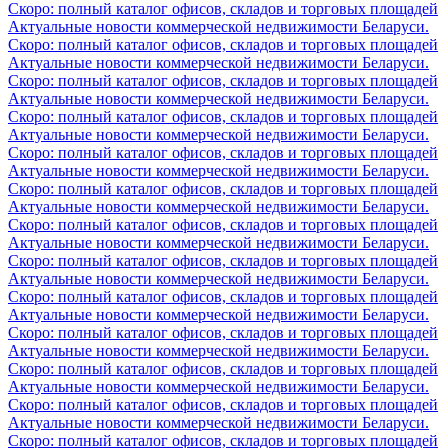
Скоро: полный каталог офисов, складов и торговых площадей
Актуальные новости коммерческой недвижимости Беларуси.
Скоро: полный каталог офисов, складов и торговых площадей
Актуальные новости коммерческой недвижимости Беларуси.
Скоро: полный каталог офисов, складов и торговых площадей
Актуальные новости коммерческой недвижимости Беларуси.
Скоро: полный каталог офисов, складов и торговых площадей
Актуальные новости коммерческой недвижимости Беларуси.
Скоро: полный каталог офисов, складов и торговых площадей
Актуальные новости коммерческой недвижимости Беларуси.
Скоро: полный каталог офисов, складов и торговых площадей
Актуальные новости коммерческой недвижимости Беларуси.
Скоро: полный каталог офисов, складов и торговых площадей
Актуальные новости коммерческой недвижимости Беларуси.
Скоро: полный каталог офисов, складов и торговых площадей
Актуальные новости коммерческой недвижимости Беларуси.
Скоро: полный каталог офисов, складов и торговых площадей
Актуальные новости коммерческой недвижимости Беларуси.
Скоро: полный каталог офисов, складов и торговых площадей
Актуальные новости коммерческой недвижимости Беларуси.
Скоро: полный каталог офисов, складов и торговых площадей
Актуальные новости коммерческой недвижимости Беларуси.
Скоро: полный каталог офисов, складов и торговых площадей
Актуальные новости коммерческой недвижимости Беларуси.
Скоро: полный каталог офисов, складов и торговых площадей