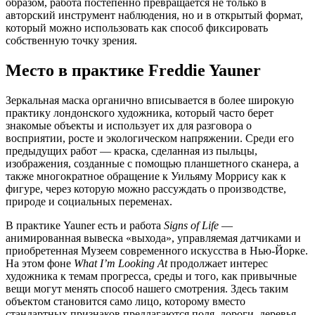
образом, работа постепенно превращается не только в
авторский инструмент наблюдения, но и в открытый формат,
который можно использовать как способ фиксировать
собственную точку зрения.
Место в практике Freddie Yauner
Зеркальная маска органично вписывается в более широкую
практику лондонского художника, который часто берет
знакомые объекты и использует их для разговора о
восприятии, росте и экологическом напряжении. Среди его
предыдущих работ — краска, сделанная из пыльцы,
изображения, созданные с помощью планшетного сканера, а
также многократное обращение к Уильяму Моррису как к
фигуре, через которую можно рассуждать о производстве,
природе и социальных переменах.
В практике Yauner есть и работа
Signs of Life
—
анимированная вывеска «выхода», управляемая датчиками и
приобретенная Музеем современного искусства в Нью-Йорке.
На этом фоне
What I’m Looking At
продолжает интерес
художника к темам прогресса, среды и того, как привычные
вещи могут менять способ нашего смотрения. Здесь таким
объектом становится само лицо, которому вместо
стандартных признаков предлагаются поля, дороги, деревья,