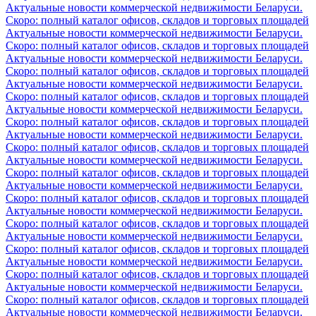
Актуальные новости коммерческой недвижимости Беларуси.
Скоро: полный каталог офисов, складов и торговых площадей
Актуальные новости коммерческой недвижимости Беларуси.
Скоро: полный каталог офисов, складов и торговых площадей
Актуальные новости коммерческой недвижимости Беларуси.
Скоро: полный каталог офисов, складов и торговых площадей
Актуальные новости коммерческой недвижимости Беларуси.
Скоро: полный каталог офисов, складов и торговых площадей
Актуальные новости коммерческой недвижимости Беларуси.
Скоро: полный каталог офисов, складов и торговых площадей
Актуальные новости коммерческой недвижимости Беларуси.
Скоро: полный каталог офисов, складов и торговых площадей
Актуальные новости коммерческой недвижимости Беларуси.
Скоро: полный каталог офисов, складов и торговых площадей
Актуальные новости коммерческой недвижимости Беларуси.
Скоро: полный каталог офисов, складов и торговых площадей
Актуальные новости коммерческой недвижимости Беларуси.
Скоро: полный каталог офисов, складов и торговых площадей
Актуальные новости коммерческой недвижимости Беларуси.
Скоро: полный каталог офисов, складов и торговых площадей
Актуальные новости коммерческой недвижимости Беларуси.
Скоро: полный каталог офисов, складов и торговых площадей
Актуальные новости коммерческой недвижимости Беларуси.
Скоро: полный каталог офисов, складов и торговых площадей
Актуальные новости коммерческой недвижимости Беларуси.