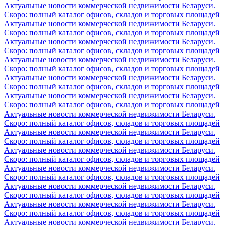
Актуальные новости коммерческой недвижимости Беларуси.
Скоро: полный каталог офисов, складов и торговых площадей
Актуальные новости коммерческой недвижимости Беларуси.
Скоро: полный каталог офисов, складов и торговых площадей
Актуальные новости коммерческой недвижимости Беларуси.
Скоро: полный каталог офисов, складов и торговых площадей
Актуальные новости коммерческой недвижимости Беларуси.
Скоро: полный каталог офисов, складов и торговых площадей
Актуальные новости коммерческой недвижимости Беларуси.
Скоро: полный каталог офисов, складов и торговых площадей
Актуальные новости коммерческой недвижимости Беларуси.
Скоро: полный каталог офисов, складов и торговых площадей
Актуальные новости коммерческой недвижимости Беларуси.
Скоро: полный каталог офисов, складов и торговых площадей
Актуальные новости коммерческой недвижимости Беларуси.
Скоро: полный каталог офисов, складов и торговых площадей
Актуальные новости коммерческой недвижимости Беларуси.
Скоро: полный каталог офисов, складов и торговых площадей
Актуальные новости коммерческой недвижимости Беларуси.
Скоро: полный каталог офисов, складов и торговых площадей
Актуальные новости коммерческой недвижимости Беларуси.
Скоро: полный каталог офисов, складов и торговых площадей
Актуальные новости коммерческой недвижимости Беларуси.
Скоро: полный каталог офисов, складов и торговых площадей
Актуальные новости коммерческой недвижимости Беларуси.