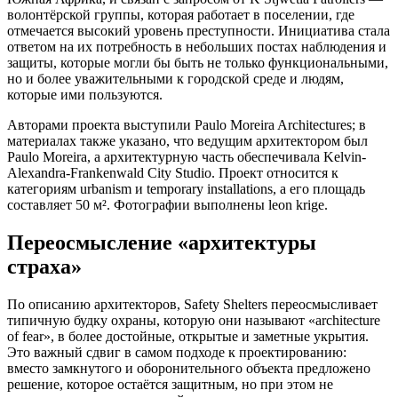
волонтёрской группы, которая работает в поселении, где
отмечается высокий уровень преступности. Инициатива стала
ответом на их потребность в небольших постах наблюдения и
защиты, которые могли бы быть не только функциональными,
но и более уважительными к городской среде и людям,
которые ими пользуются.
Авторами проекта выступили Paulo Moreira Architectures; в
материалах также указано, что ведущим архитектором был
Paulo Moreira, а архитектурную часть обеспечивала Kelvin-
Alexandra-Frankenwald City Studio. Проект относится к
категориям urbanism и temporary installations, а его площадь
составляет 50 м². Фотографии выполнены leon krige.
Переосмысление «архитектуры
страха»
По описанию архитекторов, Safety Shelters переосмысливает
типичную будку охраны, которую они называют «architecture
of fear», в более достойные, открытые и заметные укрытия.
Это важный сдвиг в самом подходе к проектированию:
вместо замкнутого и оборонительного объекта предложено
решение, которое остаётся защитным, но при этом не