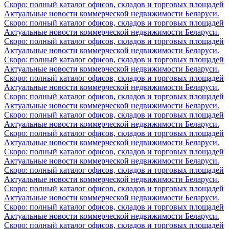
Скоро: полный каталог офисов, складов и торговых площадей
Актуальные новости коммерческой недвижимости Беларуси.
Скоро: полный каталог офисов, складов и торговых площадей
Актуальные новости коммерческой недвижимости Беларуси.
Скоро: полный каталог офисов, складов и торговых площадей
Актуальные новости коммерческой недвижимости Беларуси.
Скоро: полный каталог офисов, складов и торговых площадей
Актуальные новости коммерческой недвижимости Беларуси.
Скоро: полный каталог офисов, складов и торговых площадей
Актуальные новости коммерческой недвижимости Беларуси.
Скоро: полный каталог офисов, складов и торговых площадей
Актуальные новости коммерческой недвижимости Беларуси.
Скоро: полный каталог офисов, складов и торговых площадей
Актуальные новости коммерческой недвижимости Беларуси.
Скоро: полный каталог офисов, складов и торговых площадей
Актуальные новости коммерческой недвижимости Беларуси.
Скоро: полный каталог офисов, складов и торговых площадей
Актуальные новости коммерческой недвижимости Беларуси.
Скоро: полный каталог офисов, складов и торговых площадей
Актуальные новости коммерческой недвижимости Беларуси.
Скоро: полный каталог офисов, складов и торговых площадей
Актуальные новости коммерческой недвижимости Беларуси.
Скоро: полный каталог офисов, складов и торговых площадей
Актуальные новости коммерческой недвижимости Беларуси.
Скоро: полный каталог офисов, складов и торговых площадей