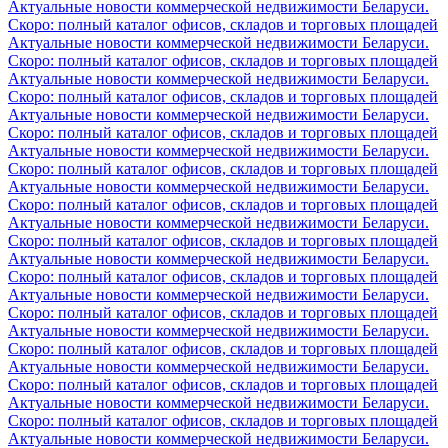
Актуальные новости коммерческой недвижимости Беларуси.
Скоро: полный каталог офисов, складов и торговых площадей
Актуальные новости коммерческой недвижимости Беларуси.
Скоро: полный каталог офисов, складов и торговых площадей
Актуальные новости коммерческой недвижимости Беларуси.
Скоро: полный каталог офисов, складов и торговых площадей
Актуальные новости коммерческой недвижимости Беларуси.
Скоро: полный каталог офисов, складов и торговых площадей
Актуальные новости коммерческой недвижимости Беларуси.
Скоро: полный каталог офисов, складов и торговых площадей
Актуальные новости коммерческой недвижимости Беларуси.
Скоро: полный каталог офисов, складов и торговых площадей
Актуальные новости коммерческой недвижимости Беларуси.
Скоро: полный каталог офисов, складов и торговых площадей
Актуальные новости коммерческой недвижимости Беларуси.
Скоро: полный каталог офисов, складов и торговых площадей
Актуальные новости коммерческой недвижимости Беларуси.
Скоро: полный каталог офисов, складов и торговых площадей
Актуальные новости коммерческой недвижимости Беларуси.
Скоро: полный каталог офисов, складов и торговых площадей
Актуальные новости коммерческой недвижимости Беларуси.
Скоро: полный каталог офисов, складов и торговых площадей
Актуальные новости коммерческой недвижимости Беларуси.
Скоро: полный каталог офисов, складов и торговых площадей
Актуальные новости коммерческой недвижимости Беларуси.