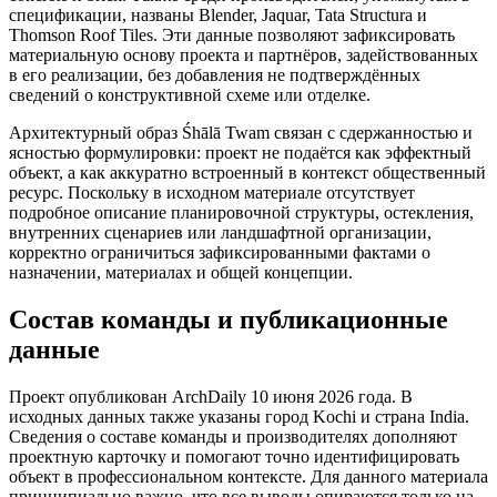
спецификации, названы Blender, Jaquar, Tata Structura и
Thomson Roof Tiles. Эти данные позволяют зафиксировать
материальную основу проекта и партнёров, задействованных
в его реализации, без добавления не подтверждённых
сведений о конструктивной схеме или отделке.
Архитектурный образ Śhālā Twam связан с сдержанностью и
ясностью формулировки: проект не подаётся как эффектный
объект, а как аккуратно встроенный в контекст общественный
ресурс. Поскольку в исходном материале отсутствует
подробное описание планировочной структуры, остекления,
внутренних сценариев или ландшафтной организации,
корректно ограничиться зафиксированными фактами о
назначении, материалах и общей концепции.
Состав команды и публикационные
данные
Проект опубликован ArchDaily 10 июня 2026 года. В
исходных данных также указаны город Kochi и страна India.
Сведения о составе команды и производителях дополняют
проектную карточку и помогают точно идентифицировать
объект в профессиональном контексте. Для данного материала
принципиально важно, что все выводы опираются только на