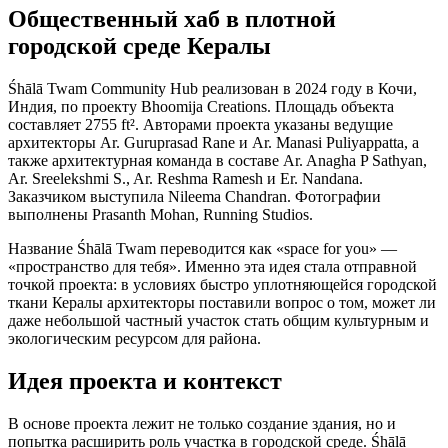
Общественный хаб в плотной
городской среде Кералы
Śhālā Twam Community Hub реализован в 2024 году в Кочи,
Индия, по проекту Bhoomija Creations. Площадь объекта
составляет 2755 ft². Авторами проекта указаны ведущие
архитекторы Ar. Guruprasad Rane и Ar. Manasi Puliyappatta, а
также архитектурная команда в составе Ar. Anagha P Sathyan,
Ar. Sreelekshmi S., Ar. Reshma Ramesh и Er. Nandana.
Заказчиком выступила Nileema Chandran. Фотографии
выполнены Prasanth Mohan, Running Studios.
Название Śhālā Twam переводится как «space for you» —
«пространство для тебя». Именно эта идея стала отправной
точкой проекта: в условиях быстро уплотняющейся городской
ткани Кералы архитекторы поставили вопрос о том, может ли
даже небольшой частный участок стать общим культурным и
экологическим ресурсом для района.
Идея проекта и контекст
В основе проекта лежит не только создание здания, но и
попытка расширить роль участка в городской среде. Śhālā