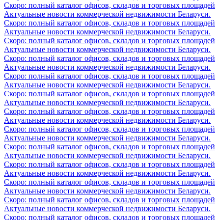
Скоро: полный каталог офисов, складов и торговых площадей
Актуальные новости коммерческой недвижимости Беларуси.
Скоро: полный каталог офисов, складов и торговых площадей
Актуальные новости коммерческой недвижимости Беларуси.
Скоро: полный каталог офисов, складов и торговых площадей
Актуальные новости коммерческой недвижимости Беларуси.
Скоро: полный каталог офисов, складов и торговых площадей
Актуальные новости коммерческой недвижимости Беларуси.
Скоро: полный каталог офисов, складов и торговых площадей
Актуальные новости коммерческой недвижимости Беларуси.
Скоро: полный каталог офисов, складов и торговых площадей
Актуальные новости коммерческой недвижимости Беларуси.
Скоро: полный каталог офисов, складов и торговых площадей
Актуальные новости коммерческой недвижимости Беларуси.
Скоро: полный каталог офисов, складов и торговых площадей
Актуальные новости коммерческой недвижимости Беларуси.
Скоро: полный каталог офисов, складов и торговых площадей
Актуальные новости коммерческой недвижимости Беларуси.
Скоро: полный каталог офисов, складов и торговых площадей
Актуальные новости коммерческой недвижимости Беларуси.
Скоро: полный каталог офисов, складов и торговых площадей
Актуальные новости коммерческой недвижимости Беларуси.
Скоро: полный каталог офисов, складов и торговых площадей
Актуальные новости коммерческой недвижимости Беларуси.
Скоро: полный каталог офисов, складов и торговых площадей