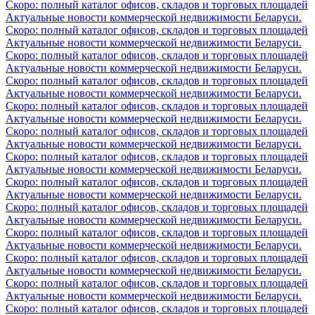
Скоро: полный каталог офисов, складов и торговых площадей
Актуальные новости коммерческой недвижимости Беларуси.
Скоро: полный каталог офисов, складов и торговых площадей
Актуальные новости коммерческой недвижимости Беларуси.
Скоро: полный каталог офисов, складов и торговых площадей
Актуальные новости коммерческой недвижимости Беларуси.
Скоро: полный каталог офисов, складов и торговых площадей
Актуальные новости коммерческой недвижимости Беларуси.
Скоро: полный каталог офисов, складов и торговых площадей
Актуальные новости коммерческой недвижимости Беларуси.
Скоро: полный каталог офисов, складов и торговых площадей
Актуальные новости коммерческой недвижимости Беларуси.
Скоро: полный каталог офисов, складов и торговых площадей
Актуальные новости коммерческой недвижимости Беларуси.
Скоро: полный каталог офисов, складов и торговых площадей
Актуальные новости коммерческой недвижимости Беларуси.
Скоро: полный каталог офисов, складов и торговых площадей
Актуальные новости коммерческой недвижимости Беларуси.
Скоро: полный каталог офисов, складов и торговых площадей
Актуальные новости коммерческой недвижимости Беларуси.
Скоро: полный каталог офисов, складов и торговых площадей
Актуальные новости коммерческой недвижимости Беларуси.
Скоро: полный каталог офисов, складов и торговых площадей
Актуальные новости коммерческой недвижимости Беларуси.
Скоро: полный каталог офисов, складов и торговых площадей