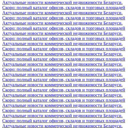
Актуальные новости коммерческой недвижимости Беларуси.
Скоро: полный каталог офисов, складов и торговых площадей
Актуальные новости коммерческой недвижимости Беларуси.
Скоро: полный каталог офисов, складов и торговых площадей
Актуальные новости коммерческой недвижимости Беларуси.
Скоро: полный каталог офисов, складов и торговых площадей
Актуальные новости коммерческой недвижимости Беларуси.
Скоро: полный каталог офисов, складов и торговых площадей
Актуальные новости коммерческой недвижимости Беларуси.
Скоро: полный каталог офисов, складов и торговых площадей
Актуальные новости коммерческой недвижимости Беларуси.
Скоро: полный каталог офисов, складов и торговых площадей
Актуальные новости коммерческой недвижимости Беларуси.
Скоро: полный каталог офисов, складов и торговых площадей
Актуальные новости коммерческой недвижимости Беларуси.
Скоро: полный каталог офисов, складов и торговых площадей
Актуальные новости коммерческой недвижимости Беларуси.
Скоро: полный каталог офисов, складов и торговых площадей
Актуальные новости коммерческой недвижимости Беларуси.
Скоро: полный каталог офисов, складов и торговых площадей
Актуальные новости коммерческой недвижимости Беларуси.
Скоро: полный каталог офисов, складов и торговых площадей
Актуальные новости коммерческой недвижимости Беларуси.
Скоро: полный каталог офисов, складов и торговых площадей
Актуальные новости коммерческой недвижимости Беларуси.