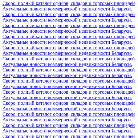
Скоро: полный каталог офисов, складов и торговых площадей
Актуальные новости коммерческой недвижимости Беларуси.
Скоро: полный каталог офисов, складов и торговых площадей
Актуальные новости коммерческой недвижимости Беларуси.
Скоро: полный каталог офисов, складов и торговых площадей
Актуальные новости коммерческой недвижимости Беларуси.
Скоро: полный каталог офисов, складов и торговых площадей
Актуальные новости коммерческой недвижимости Беларуси.
Скоро: полный каталог офисов, складов и торговых площадей
Актуальные новости коммерческой недвижимости Беларуси.
Скоро: полный каталог офисов, складов и торговых площадей
Актуальные новости коммерческой недвижимости Беларуси.
Скоро: полный каталог офисов, складов и торговых площадей
Актуальные новости коммерческой недвижимости Беларуси.
Скоро: полный каталог офисов, складов и торговых площадей
Актуальные новости коммерческой недвижимости Беларуси.
Скоро: полный каталог офисов, складов и торговых площадей
Актуальные новости коммерческой недвижимости Беларуси.
Скоро: полный каталог офисов, складов и торговых площадей
Актуальные новости коммерческой недвижимости Беларуси.
Скоро: полный каталог офисов, складов и торговых площадей
Актуальные новости коммерческой недвижимости Беларуси.
Скоро: полный каталог офисов, складов и торговых площадей
Актуальные новости коммерческой недвижимости Беларуси.
Скоро: полный каталог офисов, складов и торговых площадей