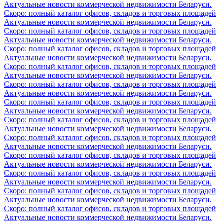
Актуальные новости коммерческой недвижимости Беларуси.
Скоро: полный каталог офисов, складов и торговых площадей
Актуальные новости коммерческой недвижимости Беларуси.
Скоро: полный каталог офисов, складов и торговых площадей
Актуальные новости коммерческой недвижимости Беларуси.
Скоро: полный каталог офисов, складов и торговых площадей
Актуальные новости коммерческой недвижимости Беларуси.
Скоро: полный каталог офисов, складов и торговых площадей
Актуальные новости коммерческой недвижимости Беларуси.
Скоро: полный каталог офисов, складов и торговых площадей
Актуальные новости коммерческой недвижимости Беларуси.
Скоро: полный каталог офисов, складов и торговых площадей
Актуальные новости коммерческой недвижимости Беларуси.
Скоро: полный каталог офисов, складов и торговых площадей
Актуальные новости коммерческой недвижимости Беларуси.
Скоро: полный каталог офисов, складов и торговых площадей
Актуальные новости коммерческой недвижимости Беларуси.
Скоро: полный каталог офисов, складов и торговых площадей
Актуальные новости коммерческой недвижимости Беларуси.
Скоро: полный каталог офисов, складов и торговых площадей
Актуальные новости коммерческой недвижимости Беларуси.
Скоро: полный каталог офисов, складов и торговых площадей
Актуальные новости коммерческой недвижимости Беларуси.
Скоро: полный каталог офисов, складов и торговых площадей
Актуальные новости коммерческой недвижимости Беларуси.