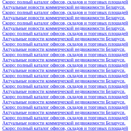
Скоро: полный каталог офисов, складов и торговых площадей
Актуальные новости коммерческой недвижимости Беларуси.
Скоро: полный каталог офисов, складов и торговых площадей
Актуальные новости коммерческой недвижимости Беларуси.
Скоро: полный каталог офисов, складов и торговых площадей
Актуальные новости коммерческой недвижимости Беларуси.
Скоро: полный каталог офисов, складов и торговых площадей
Актуальные новости коммерческой недвижимости Беларуси.
Скоро: полный каталог офисов, складов и торговых площадей
Актуальные новости коммерческой недвижимости Беларуси.
Скоро: полный каталог офисов, складов и торговых площадей
Актуальные новости коммерческой недвижимости Беларуси.
Скоро: полный каталог офисов, складов и торговых площадей
Актуальные новости коммерческой недвижимости Беларуси.
Скоро: полный каталог офисов, складов и торговых площадей
Актуальные новости коммерческой недвижимости Беларуси.
Скоро: полный каталог офисов, складов и торговых площадей
Актуальные новости коммерческой недвижимости Беларуси.
Скоро: полный каталог офисов, складов и торговых площадей
Актуальные новости коммерческой недвижимости Беларуси.
Скоро: полный каталог офисов, складов и торговых площадей
Актуальные новости коммерческой недвижимости Беларуси.
Скоро: полный каталог офисов, складов и торговых площадей
Актуальные новости коммерческой недвижимости Беларуси.
Скоро: полный каталог офисов, складов и торговых площадей