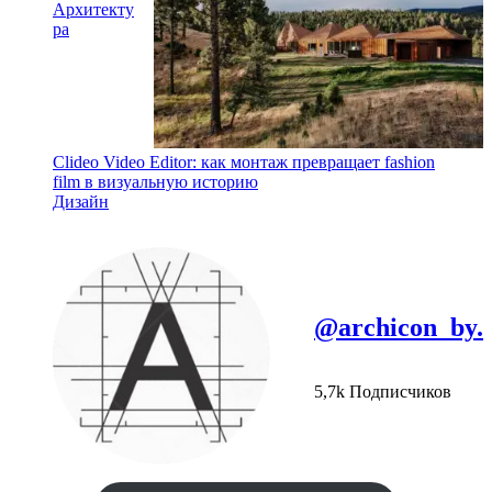
Архитекту
ра
Clideo Video Editor: как монтаж превращает fashion
film в визуальную историю
Дизайн
@archicon_by.
5,7k Подписчиков