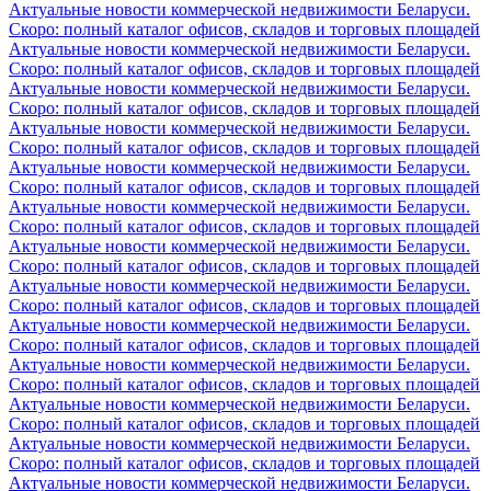
Актуальные новости коммерческой недвижимости Беларуси.
Скоро: полный каталог офисов, складов и торговых площадей
Актуальные новости коммерческой недвижимости Беларуси.
Скоро: полный каталог офисов, складов и торговых площадей
Актуальные новости коммерческой недвижимости Беларуси.
Скоро: полный каталог офисов, складов и торговых площадей
Актуальные новости коммерческой недвижимости Беларуси.
Скоро: полный каталог офисов, складов и торговых площадей
Актуальные новости коммерческой недвижимости Беларуси.
Скоро: полный каталог офисов, складов и торговых площадей
Актуальные новости коммерческой недвижимости Беларуси.
Скоро: полный каталог офисов, складов и торговых площадей
Актуальные новости коммерческой недвижимости Беларуси.
Скоро: полный каталог офисов, складов и торговых площадей
Актуальные новости коммерческой недвижимости Беларуси.
Скоро: полный каталог офисов, складов и торговых площадей
Актуальные новости коммерческой недвижимости Беларуси.
Скоро: полный каталог офисов, складов и торговых площадей
Актуальные новости коммерческой недвижимости Беларуси.
Скоро: полный каталог офисов, складов и торговых площадей
Актуальные новости коммерческой недвижимости Беларуси.
Скоро: полный каталог офисов, складов и торговых площадей
Актуальные новости коммерческой недвижимости Беларуси.
Скоро: полный каталог офисов, складов и торговых площадей
Актуальные новости коммерческой недвижимости Беларуси.