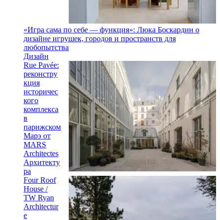
«Игра сама по себе — функция»: Люка Боскардин о
дизайне игрушек, городов и пространств для
любопытства
Дизайн
Rue Pavée:
реконстру
кция
историчес
кого
комплекса
в
парижском
Марэ от
MARS
Architectes
Архитекту
ра
Four Roof
House /
TW Ryan
Architectur
e