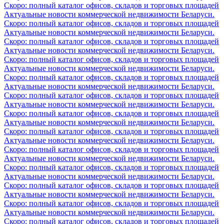
Скоро: полный каталог офисов, складов и торговых площадей
Актуальные новости коммерческой недвижимости Беларуси.
Скоро: полный каталог офисов, складов и торговых площадей
Актуальные новости коммерческой недвижимости Беларуси.
Скоро: полный каталог офисов, складов и торговых площадей
Актуальные новости коммерческой недвижимости Беларуси.
Скоро: полный каталог офисов, складов и торговых площадей
Актуальные новости коммерческой недвижимости Беларуси.
Скоро: полный каталог офисов, складов и торговых площадей
Актуальные новости коммерческой недвижимости Беларуси.
Скоро: полный каталог офисов, складов и торговых площадей
Актуальные новости коммерческой недвижимости Беларуси.
Скоро: полный каталог офисов, складов и торговых площадей
Актуальные новости коммерческой недвижимости Беларуси.
Скоро: полный каталог офисов, складов и торговых площадей
Актуальные новости коммерческой недвижимости Беларуси.
Скоро: полный каталог офисов, складов и торговых площадей
Актуальные новости коммерческой недвижимости Беларуси.
Скоро: полный каталог офисов, складов и торговых площадей
Актуальные новости коммерческой недвижимости Беларуси.
Скоро: полный каталог офисов, складов и торговых площадей
Актуальные новости коммерческой недвижимости Беларуси.
Скоро: полный каталог офисов, складов и торговых площадей
Актуальные новости коммерческой недвижимости Беларуси.
Скоро: полный каталог офисов, складов и торговых площадей