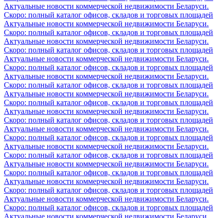
Актуальные новости коммерческой недвижимости Беларуси.
Скоро: полный каталог офисов, складов и торговых площадей
Актуальные новости коммерческой недвижимости Беларуси.
Скоро: полный каталог офисов, складов и торговых площадей
Актуальные новости коммерческой недвижимости Беларуси.
Скоро: полный каталог офисов, складов и торговых площадей
Актуальные новости коммерческой недвижимости Беларуси.
Скоро: полный каталог офисов, складов и торговых площадей
Актуальные новости коммерческой недвижимости Беларуси.
Скоро: полный каталог офисов, складов и торговых площадей
Актуальные новости коммерческой недвижимости Беларуси.
Скоро: полный каталог офисов, складов и торговых площадей
Актуальные новости коммерческой недвижимости Беларуси.
Скоро: полный каталог офисов, складов и торговых площадей
Актуальные новости коммерческой недвижимости Беларуси.
Скоро: полный каталог офисов, складов и торговых площадей
Актуальные новости коммерческой недвижимости Беларуси.
Скоро: полный каталог офисов, складов и торговых площадей
Актуальные новости коммерческой недвижимости Беларуси.
Скоро: полный каталог офисов, складов и торговых площадей
Актуальные новости коммерческой недвижимости Беларуси.
Скоро: полный каталог офисов, складов и торговых площадей
Актуальные новости коммерческой недвижимости Беларуси.
Скоро: полный каталог офисов, складов и торговых площадей
Актуальные новости коммерческой недвижимости Беларуси.