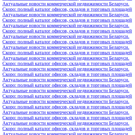
Актуальные новости коммерческой недвижимости Беларуси.
Скоро: полный каталог офисов, складов и торговых площадей
Актуальные новости коммерческой недвижимости Беларуси.
Скоро: полный каталог офисов, складов и торговых площадей
Актуальные новости коммерческой недвижимости Беларуси.
Скоро: полный каталог офисов, складов и торговых площадей
Актуальные новости коммерческой недвижимости Беларуси.
Скоро: полный каталог офисов, складов и торговых площадей
Актуальные новости коммерческой недвижимости Беларуси.
Скоро: полный каталог офисов, складов и торговых площадей
Актуальные новости коммерческой недвижимости Беларуси.
Скоро: полный каталог офисов, складов и торговых площадей
Актуальные новости коммерческой недвижимости Беларуси.
Скоро: полный каталог офисов, складов и торговых площадей
Актуальные новости коммерческой недвижимости Беларуси.
Скоро: полный каталог офисов, складов и торговых площадей
Актуальные новости коммерческой недвижимости Беларуси.
Скоро: полный каталог офисов, складов и торговых площадей
Актуальные новости коммерческой недвижимости Беларуси.
Скоро: полный каталог офисов, складов и торговых площадей
Актуальные новости коммерческой недвижимости Беларуси.
Скоро: полный каталог офисов, складов и торговых площадей
Актуальные новости коммерческой недвижимости Беларуси.
Скоро: полный каталог офисов, складов и торговых площадей
Актуальные новости коммерческой недвижимости Беларуси.