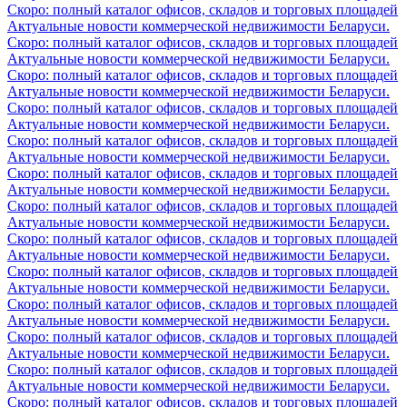
Скоро: полный каталог офисов, складов и торговых площадей
Актуальные новости коммерческой недвижимости Беларуси.
Скоро: полный каталог офисов, складов и торговых площадей
Актуальные новости коммерческой недвижимости Беларуси.
Скоро: полный каталог офисов, складов и торговых площадей
Актуальные новости коммерческой недвижимости Беларуси.
Скоро: полный каталог офисов, складов и торговых площадей
Актуальные новости коммерческой недвижимости Беларуси.
Скоро: полный каталог офисов, складов и торговых площадей
Актуальные новости коммерческой недвижимости Беларуси.
Скоро: полный каталог офисов, складов и торговых площадей
Актуальные новости коммерческой недвижимости Беларуси.
Скоро: полный каталог офисов, складов и торговых площадей
Актуальные новости коммерческой недвижимости Беларуси.
Скоро: полный каталог офисов, складов и торговых площадей
Актуальные новости коммерческой недвижимости Беларуси.
Скоро: полный каталог офисов, складов и торговых площадей
Актуальные новости коммерческой недвижимости Беларуси.
Скоро: полный каталог офисов, складов и торговых площадей
Актуальные новости коммерческой недвижимости Беларуси.
Скоро: полный каталог офисов, складов и торговых площадей
Актуальные новости коммерческой недвижимости Беларуси.
Скоро: полный каталог офисов, складов и торговых площадей
Актуальные новости коммерческой недвижимости Беларуси.
Скоро: полный каталог офисов, складов и торговых площадей