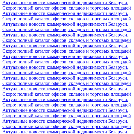
Актуальные новости коммерческой недвижимости Беларуси.
Скоро: полный каталог офисов, складов и торговых площадей
Актуальные новости коммерческой недвижимости Беларуси.
Скоро: полный каталог офисов, складов и торговых площадей
Актуальные новости коммерческой недвижимости Беларуси.
Скоро: полный каталог офисов, складов и торговых площадей
Актуальные новости коммерческой недвижимости Беларуси.
Скоро: полный каталог офисов, складов и торговых площадей
Актуальные новости коммерческой недвижимости Беларуси.
Скоро: полный каталог офисов, складов и торговых площадей
Актуальные новости коммерческой недвижимости Беларуси.
Скоро: полный каталог офисов, складов и торговых площадей
Актуальные новости коммерческой недвижимости Беларуси.
Скоро: полный каталог офисов, складов и торговых площадей
Актуальные новости коммерческой недвижимости Беларуси.
Скоро: полный каталог офисов, складов и торговых площадей
Актуальные новости коммерческой недвижимости Беларуси.
Скоро: полный каталог офисов, складов и торговых площадей
Актуальные новости коммерческой недвижимости Беларуси.
Скоро: полный каталог офисов, складов и торговых площадей
Актуальные новости коммерческой недвижимости Беларуси.
Скоро: полный каталог офисов, складов и торговых площадей
Актуальные новости коммерческой недвижимости Беларуси.
Скоро: полный каталог офисов, складов и торговых площадей
Актуальные новости коммерческой недвижимости Беларуси.