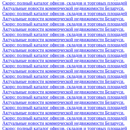
Скоро: полный каталог офисов, складов и торговых площадей
Актуальные новости коммерческой недвижимости Беларуси.
Скоро: полный каталог офисов, складов и торговых площадей
Актуальные новости коммерческой недвижимости Беларуси.
Скоро: полный каталог офисов, складов и торговых площадей
Актуальные новости коммерческой недвижимости Беларуси.
Скоро: полный каталог офисов, складов и торговых площадей
Актуальные новости коммерческой недвижимости Беларуси.
Скоро: полный каталог офисов, складов и торговых площадей
Актуальные новости коммерческой недвижимости Беларуси.
Скоро: полный каталог офисов, складов и торговых площадей
Актуальные новости коммерческой недвижимости Беларуси.
Скоро: полный каталог офисов, складов и торговых площадей
Актуальные новости коммерческой недвижимости Беларуси.
Скоро: полный каталог офисов, складов и торговых площадей
Актуальные новости коммерческой недвижимости Беларуси.
Скоро: полный каталог офисов, складов и торговых площадей
Актуальные новости коммерческой недвижимости Беларуси.
Скоро: полный каталог офисов, складов и торговых площадей
Актуальные новости коммерческой недвижимости Беларуси.
Скоро: полный каталог офисов, складов и торговых площадей
Актуальные новости коммерческой недвижимости Беларуси.
Скоро: полный каталог офисов, складов и торговых площадей
Актуальные новости коммерческой недвижимости Беларуси.
Скоро: полный каталог офисов, складов и торговых площадей