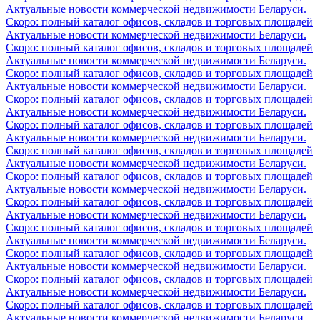
Актуальные новости коммерческой недвижимости Беларуси.
Скоро: полный каталог офисов, складов и торговых площадей
Актуальные новости коммерческой недвижимости Беларуси.
Скоро: полный каталог офисов, складов и торговых площадей
Актуальные новости коммерческой недвижимости Беларуси.
Скоро: полный каталог офисов, складов и торговых площадей
Актуальные новости коммерческой недвижимости Беларуси.
Скоро: полный каталог офисов, складов и торговых площадей
Актуальные новости коммерческой недвижимости Беларуси.
Скоро: полный каталог офисов, складов и торговых площадей
Актуальные новости коммерческой недвижимости Беларуси.
Скоро: полный каталог офисов, складов и торговых площадей
Актуальные новости коммерческой недвижимости Беларуси.
Скоро: полный каталог офисов, складов и торговых площадей
Актуальные новости коммерческой недвижимости Беларуси.
Скоро: полный каталог офисов, складов и торговых площадей
Актуальные новости коммерческой недвижимости Беларуси.
Скоро: полный каталог офисов, складов и торговых площадей
Актуальные новости коммерческой недвижимости Беларуси.
Скоро: полный каталог офисов, складов и торговых площадей
Актуальные новости коммерческой недвижимости Беларуси.
Скоро: полный каталог офисов, складов и торговых площадей
Актуальные новости коммерческой недвижимости Беларуси.
Скоро: полный каталог офисов, складов и торговых площадей
Актуальные новости коммерческой недвижимости Беларуси.