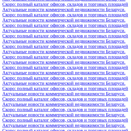
Скоро: полный каталог офисов, складов и торговых площадей
Актуальные новости коммерческой недвижимости Беларуси.
Скоро: полный каталог офисов, складов и торговых площадей
Актуальные новости коммерческой недвижимости Беларуси.
Скоро: полный каталог офисов, складов и торговых площадей
Актуальные новости коммерческой недвижимости Беларуси.
Скоро: полный каталог офисов, складов и торговых площадей
Актуальные новости коммерческой недвижимости Беларуси.
Скоро: полный каталог офисов, складов и торговых площадей
Актуальные новости коммерческой недвижимости Беларуси.
Скоро: полный каталог офисов, складов и торговых площадей
Актуальные новости коммерческой недвижимости Беларуси.
Скоро: полный каталог офисов, складов и торговых площадей
Актуальные новости коммерческой недвижимости Беларуси.
Скоро: полный каталог офисов, складов и торговых площадей
Актуальные новости коммерческой недвижимости Беларуси.
Скоро: полный каталог офисов, складов и торговых площадей
Актуальные новости коммерческой недвижимости Беларуси.
Скоро: полный каталог офисов, складов и торговых площадей
Актуальные новости коммерческой недвижимости Беларуси.
Скоро: полный каталог офисов, складов и торговых площадей
Актуальные новости коммерческой недвижимости Беларуси.
Скоро: полный каталог офисов, складов и торговых площадей
Актуальные новости коммерческой недвижимости Беларуси.
Скоро: полный каталог офисов, складов и торговых площадей