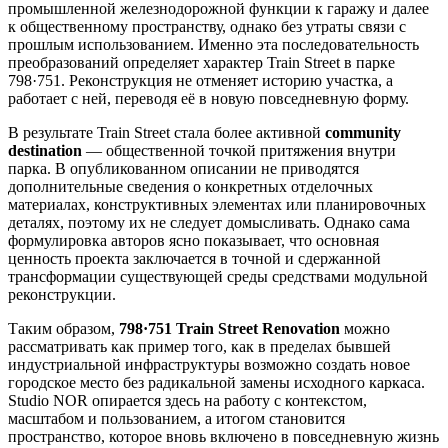
промышленной железнодорожной функции к гаражу и далее
к общественному пространству, однако без утраты связи с
прошлым использованием. Именно эта последовательность
преобразований определяет характер Train Street в парке
798·751. Реконструкция не отменяет историю участка, а
работает с ней, переводя её в новую повседневную форму.
В результате Train Street стала более активной
community
destination
— общественной точкой притяжения внутри
парка. В опубликованном описании не приводятся
дополнительные сведения о конкретных отделочных
материалах, конструктивных элементах или планировочных
деталях, поэтому их не следует домысливать. Однако сама
формулировка авторов ясно показывает, что основная
ценность проекта заключается в точной и сдержанной
трансформации существующей среды средствами модульной
реконструкции.
Таким образом,
798·751 Train Street Renovation
можно
рассматривать как пример того, как в пределах бывшей
индустриальной инфраструктуры возможно создать новое
городское место без радикальной замены исходного каркаса.
Studio NOR опирается здесь на работу с контекстом,
масштабом и пользованием, а итогом становится
пространство, которое вновь включено в повседневную жизнь