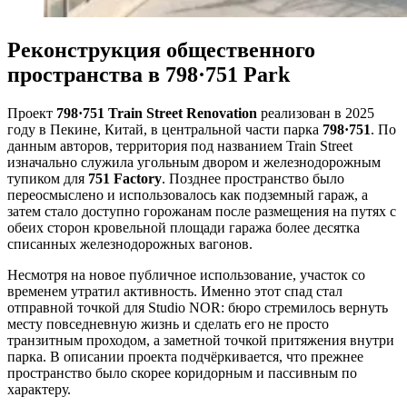
Реконструкция общественного
пространства в 798·751 Park
Проект
798·751 Train Street Renovation
реализован в 2025
году в Пекине, Китай, в центральной части парка
798·751
. По
данным авторов, территория под названием Train Street
изначально служила угольным двором и железнодорожным
тупиком для
751 Factory
. Позднее пространство было
переосмыслено и использовалось как подземный гараж, а
затем стало доступно горожанам после размещения на путях с
обеих сторон кровельной площади гаража более десятка
списанных железнодорожных вагонов.
Несмотря на новое публичное использование, участок со
временем утратил активность. Именно этот спад стал
отправной точкой для Studio NOR: бюро стремилось вернуть
месту повседневную жизнь и сделать его не просто
транзитным проходом, а заметной точкой притяжения внутри
парка. В описании проекта подчёркивается, что прежнее
пространство было скорее коридорным и пассивным по
характеру.