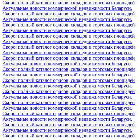
Скоро: полный каталог офисов, складов и торговых площадей
Актуальные новости коммерческой недвижимости Беларуси.
Скоро: полный каталог офисов, складов и торговых площадей
Актуальные новости коммерческой недвижимости Беларуси.
Скоро: полный каталог офисов, складов и торговых площадей
Актуальные новости коммерческой недвижимости Беларуси.
Скоро: полный каталог офисов, складов и торговых площадей
Актуальные новости коммерческой недвижимости Беларуси.
Скоро: полный каталог офисов, складов и торговых площадей
Актуальные новости коммерческой недвижимости Беларуси.
Скоро: полный каталог офисов, складов и торговых площадей
Актуальные новости коммерческой недвижимости Беларуси.
Скоро: полный каталог офисов, складов и торговых площадей
Актуальные новости коммерческой недвижимости Беларуси.
Скоро: полный каталог офисов, складов и торговых площадей
Актуальные новости коммерческой недвижимости Беларуси.
Скоро: полный каталог офисов, складов и торговых площадей
Актуальные новости коммерческой недвижимости Беларуси.
Скоро: полный каталог офисов, складов и торговых площадей
Актуальные новости коммерческой недвижимости Беларуси.
Скоро: полный каталог офисов, складов и торговых площадей
Актуальные новости коммерческой недвижимости Беларуси.
Скоро: полный каталог офисов, складов и торговых площадей
Актуальные новости коммерческой недвижимости Беларуси.
Скоро: полный каталог офисов, складов и торговых площадей