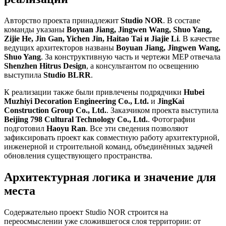
Авторство проекта принадлежит
Studio NOR
. В составе
команды указаны
Boyuan Jiang, Jingwen Wang, Shuo Yang,
Zijie He, Jin Gan, Yichen Jin, Haitao Tai и Jiajie Li
. В качестве
ведущих архитекторов названы
Boyuan Jiang, Jingwen Wang,
Shuo Yang
. За конструктивную часть и чертежи MEP отвечала
Shenzhen Hitrus Design
, а консультантом по освещению
выступила
Studio BLRR
.
К реализации также были привлечены подрядчики
Hubei
Muzhiyi Decoration Engineering Co., Ltd.
и
JingKai
Construction Group Co., Ltd.
. Заказчиком проекта выступила
Beijing 798 Cultural Technology Co., Ltd.
. Фотографии
подготовил
Haoyu Ran
. Все эти сведения позволяют
зафиксировать проект как совместную работу архитектурной,
инженерной и строительной команд, объединённых задачей
обновления существующего пространства.
Архитектурная логика и значение для
места
Содержательно проект Studio NOR строится на
переосмыслении уже сложившегося слоя территории: от