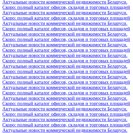
Актуальные новости коммерческой недвижимости Беларуси.
Скоро: полный каталог офисов, складов и торговых площадей
Актуальные новости коммерческой недвижимости Беларуси.
Скоро: полный каталог офисов, складов и торговых площадей
Актуальные новости коммерческой недвижимости Беларуси.
Скоро: полный каталог офисов, складов и торговых площадей
Актуальные новости коммерческой недвижимости Беларуси.
Скоро: полный каталог офисов, складов и торговых площадей
Актуальные новости коммерческой недвижимости Беларуси.
Скоро: полный каталог офисов, складов и торговых площадей
Актуальные новости коммерческой недвижимости Беларуси.
Скоро: полный каталог офисов, складов и торговых площадей
Актуальные новости коммерческой недвижимости Беларуси.
Скоро: полный каталог офисов, складов и торговых площадей
Актуальные новости коммерческой недвижимости Беларуси.
Скоро: полный каталог офисов, складов и торговых площадей
Актуальные новости коммерческой недвижимости Беларуси.
Скоро: полный каталог офисов, складов и торговых площадей
Актуальные новости коммерческой недвижимости Беларуси.
Скоро: полный каталог офисов, складов и торговых площадей
Актуальные новости коммерческой недвижимости Беларуси.
Скоро: полный каталог офисов, складов и торговых площадей
Актуальные новости коммерческой недвижимости Беларуси.
Скоро: полный каталог офисов, складов и торговых площадей
Актуальные новости коммерческой недвижимости Беларуси.