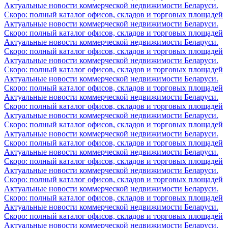
Актуальные новости коммерческой недвижимости Беларуси.
Скоро: полный каталог офисов, складов и торговых площадей
Актуальные новости коммерческой недвижимости Беларуси.
Скоро: полный каталог офисов, складов и торговых площадей
Актуальные новости коммерческой недвижимости Беларуси.
Скоро: полный каталог офисов, складов и торговых площадей
Актуальные новости коммерческой недвижимости Беларуси.
Скоро: полный каталог офисов, складов и торговых площадей
Актуальные новости коммерческой недвижимости Беларуси.
Скоро: полный каталог офисов, складов и торговых площадей
Актуальные новости коммерческой недвижимости Беларуси.
Скоро: полный каталог офисов, складов и торговых площадей
Актуальные новости коммерческой недвижимости Беларуси.
Скоро: полный каталог офисов, складов и торговых площадей
Актуальные новости коммерческой недвижимости Беларуси.
Скоро: полный каталог офисов, складов и торговых площадей
Актуальные новости коммерческой недвижимости Беларуси.
Скоро: полный каталог офисов, складов и торговых площадей
Актуальные новости коммерческой недвижимости Беларуси.
Скоро: полный каталог офисов, складов и торговых площадей
Актуальные новости коммерческой недвижимости Беларуси.
Скоро: полный каталог офисов, складов и торговых площадей
Актуальные новости коммерческой недвижимости Беларуси.
Скоро: полный каталог офисов, складов и торговых площадей
Актуальные новости коммерческой недвижимости Беларуси.