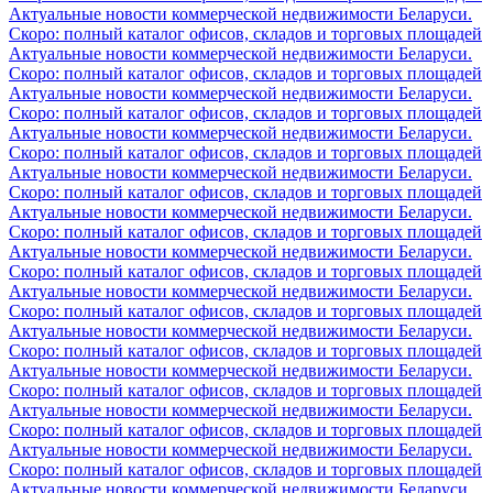
Актуальные новости коммерческой недвижимости Беларуси.
Скоро: полный каталог офисов, складов и торговых площадей
Актуальные новости коммерческой недвижимости Беларуси.
Скоро: полный каталог офисов, складов и торговых площадей
Актуальные новости коммерческой недвижимости Беларуси.
Скоро: полный каталог офисов, складов и торговых площадей
Актуальные новости коммерческой недвижимости Беларуси.
Скоро: полный каталог офисов, складов и торговых площадей
Актуальные новости коммерческой недвижимости Беларуси.
Скоро: полный каталог офисов, складов и торговых площадей
Актуальные новости коммерческой недвижимости Беларуси.
Скоро: полный каталог офисов, складов и торговых площадей
Актуальные новости коммерческой недвижимости Беларуси.
Скоро: полный каталог офисов, складов и торговых площадей
Актуальные новости коммерческой недвижимости Беларуси.
Скоро: полный каталог офисов, складов и торговых площадей
Актуальные новости коммерческой недвижимости Беларуси.
Скоро: полный каталог офисов, складов и торговых площадей
Актуальные новости коммерческой недвижимости Беларуси.
Скоро: полный каталог офисов, складов и торговых площадей
Актуальные новости коммерческой недвижимости Беларуси.
Скоро: полный каталог офисов, складов и торговых площадей
Актуальные новости коммерческой недвижимости Беларуси.
Скоро: полный каталог офисов, складов и торговых площадей
Актуальные новости коммерческой недвижимости Беларуси.