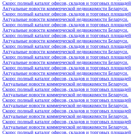
Скоро: полный каталог офисов, складов и торговых площадей
Актуальные новости коммерческой недвижимости Беларуси.
Скоро: полный каталог офисов, складов и торговых площадей
Актуальные новости коммерческой недвижимости Беларуси.
Скоро: полный каталог офисов, складов и торговых площадей
Актуальные новости коммерческой недвижимости Беларуси.
Скоро: полный каталог офисов, складов и торговых площадей
Актуальные новости коммерческой недвижимости Беларуси.
Скоро: полный каталог офисов, складов и торговых площадей
Актуальные новости коммерческой недвижимости Беларуси.
Скоро: полный каталог офисов, складов и торговых площадей
Актуальные новости коммерческой недвижимости Беларуси.
Скоро: полный каталог офисов, складов и торговых площадей
Актуальные новости коммерческой недвижимости Беларуси.
Скоро: полный каталог офисов, складов и торговых площадей
Актуальные новости коммерческой недвижимости Беларуси.
Скоро: полный каталог офисов, складов и торговых площадей
Актуальные новости коммерческой недвижимости Беларуси.
Скоро: полный каталог офисов, складов и торговых площадей
Актуальные новости коммерческой недвижимости Беларуси.
Скоро: полный каталог офисов, складов и торговых площадей
Актуальные новости коммерческой недвижимости Беларуси.
Скоро: полный каталог офисов, складов и торговых площадей
Актуальные новости коммерческой недвижимости Беларуси.
Скоро: полный каталог офисов, складов и торговых площадей