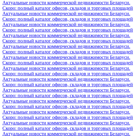
Актуальные новости коммерческой недвижимости Беларуси.
Скоро: полный каталог офисов, складов и торговых площадей
Актуальные новости коммерческой недвижимости Беларуси.
Скоро: полный каталог офисов, складов и торговых площадей
Актуальные новости коммерческой недвижимости Беларуси.
Скоро: полный каталог офисов, складов и торговых площадей
Актуальные новости коммерческой недвижимости Беларуси.
Скоро: полный каталог офисов, складов и торговых площадей
Актуальные новости коммерческой недвижимости Беларуси.
Скоро: полный каталог офисов, складов и торговых площадей
Актуальные новости коммерческой недвижимости Беларуси.
Скоро: полный каталог офисов, складов и торговых площадей
Актуальные новости коммерческой недвижимости Беларуси.
Скоро: полный каталог офисов, складов и торговых площадей
Актуальные новости коммерческой недвижимости Беларуси.
Скоро: полный каталог офисов, складов и торговых площадей
Актуальные новости коммерческой недвижимости Беларуси.
Скоро: полный каталог офисов, складов и торговых площадей
Актуальные новости коммерческой недвижимости Беларуси.
Скоро: полный каталог офисов, складов и торговых площадей
Актуальные новости коммерческой недвижимости Беларуси.
Скоро: полный каталог офисов, складов и торговых площадей
Актуальные новости коммерческой недвижимости Беларуси.
Скоро: полный каталог офисов, складов и торговых площадей
Актуальные новости коммерческой недвижимости Беларуси.