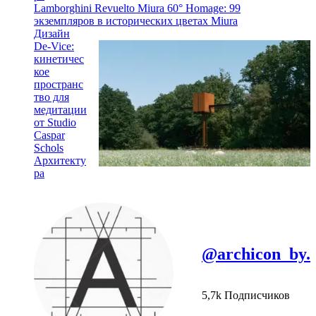
Lamborghini Revuelto Miura 60° Homage: 99
экземпляров в исторических цветах Miura
Дизайн
De-Vice:
кинетичес
кое
пространс
тво для
медитации
от Studio
Caspar
Schols
Архитекту
ра
@archicon_by.
5,7k Подписчиков