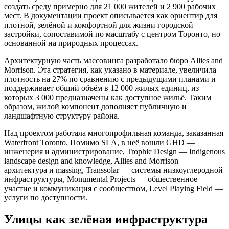
создать среду примерно для 21 000 жителей и 2 900 рабочих
мест. В документации проект описывается как ориентир для
плотной, зелёной и комфортной для жизни городской
застройки, сопоставимой по масштабу с центром Торонто, но
основанной на природных процессах.
Архитектурную часть массовинга разработало бюро Allies and
Morrison. Эта стратегия, как указано в материале, увеличила
плотность на 27% по сравнению с предыдущими планами и
поддерживает общий объём в 12 000 жилых единиц, из
которых 3 000 предназначены как доступное жильё. Таким
образом, жилой компонент дополняет публичную и
ландшафтную структуру района.
Над проектом работала многопрофильная команда, заказанная
Waterfront Toronto. Помимо SLA, в неё вошли GHD —
инженерия и администрирование, Trophic Design — Indigenous
landscape design and knowledge, Allies and Morrison —
архитектура и massing, Transsolar — системы низкоуглеродной
инфраструктуры, Monumental Projects — общественное
участие и коммуникация с сообществом, Level Playing Field —
услуги по доступности.
Улицы как зелёная инфраструктура