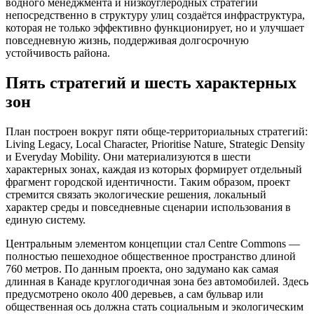
водного менеджмента и низкоуглеродных стратегий
непосредственно в структуру улиц создаётся инфраструктура,
которая не только эффективно функционирует, но и улучшает
повседневную жизнь, поддерживая долгосрочную
устойчивость района.
Пять стратегий и шесть характерных
зон
План построен вокруг пяти обще-территориальных стратегий:
Living Legacy, Local Character, Prioritise Nature, Strategic Density
и Everyday Mobility. Они материализуются в шести
характерных зонах, каждая из которых формирует отдельный
фрагмент городской идентичности. Таким образом, проект
стремится связать экологические решения, локальный
характер среды и повседневные сценарии использования в
единую систему.
Центральным элементом концепции стал Centre Commons —
полностью пешеходное общественное пространство длиной
760 метров. По данным проекта, оно задумано как самая
длинная в Канаде круглогодичная зона без автомобилей. Здесь
предусмотрено около 400 деревьев, а сам бульвар или
общественная ось должна стать социальным и экологическим