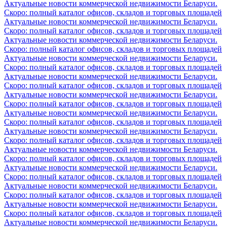
Актуальные новости коммерческой недвижимости Беларуси.
Скоро: полный каталог офисов, складов и торговых площадей
Актуальные новости коммерческой недвижимости Беларуси.
Скоро: полный каталог офисов, складов и торговых площадей
Актуальные новости коммерческой недвижимости Беларуси.
Скоро: полный каталог офисов, складов и торговых площадей
Актуальные новости коммерческой недвижимости Беларуси.
Скоро: полный каталог офисов, складов и торговых площадей
Актуальные новости коммерческой недвижимости Беларуси.
Скоро: полный каталог офисов, складов и торговых площадей
Актуальные новости коммерческой недвижимости Беларуси.
Скоро: полный каталог офисов, складов и торговых площадей
Актуальные новости коммерческой недвижимости Беларуси.
Скоро: полный каталог офисов, складов и торговых площадей
Актуальные новости коммерческой недвижимости Беларуси.
Скоро: полный каталог офисов, складов и торговых площадей
Актуальные новости коммерческой недвижимости Беларуси.
Скоро: полный каталог офисов, складов и торговых площадей
Актуальные новости коммерческой недвижимости Беларуси.
Скоро: полный каталог офисов, складов и торговых площадей
Актуальные новости коммерческой недвижимости Беларуси.
Скоро: полный каталог офисов, складов и торговых площадей
Актуальные новости коммерческой недвижимости Беларуси.
Скоро: полный каталог офисов, складов и торговых площадей
Актуальные новости коммерческой недвижимости Беларуси.