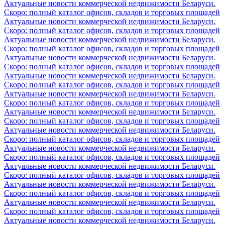
Актуальные новости коммерческой недвижимости Беларуси.
Скоро: полный каталог офисов, складов и торговых площадей
Актуальные новости коммерческой недвижимости Беларуси.
Скоро: полный каталог офисов, складов и торговых площадей
Актуальные новости коммерческой недвижимости Беларуси.
Скоро: полный каталог офисов, складов и торговых площадей
Актуальные новости коммерческой недвижимости Беларуси.
Скоро: полный каталог офисов, складов и торговых площадей
Актуальные новости коммерческой недвижимости Беларуси.
Скоро: полный каталог офисов, складов и торговых площадей
Актуальные новости коммерческой недвижимости Беларуси.
Скоро: полный каталог офисов, складов и торговых площадей
Актуальные новости коммерческой недвижимости Беларуси.
Скоро: полный каталог офисов, складов и торговых площадей
Актуальные новости коммерческой недвижимости Беларуси.
Скоро: полный каталог офисов, складов и торговых площадей
Актуальные новости коммерческой недвижимости Беларуси.
Скоро: полный каталог офисов, складов и торговых площадей
Актуальные новости коммерческой недвижимости Беларуси.
Скоро: полный каталог офисов, складов и торговых площадей
Актуальные новости коммерческой недвижимости Беларуси.
Скоро: полный каталог офисов, складов и торговых площадей
Актуальные новости коммерческой недвижимости Беларуси.
Скоро: полный каталог офисов, складов и торговых площадей
Актуальные новости коммерческой недвижимости Беларуси.