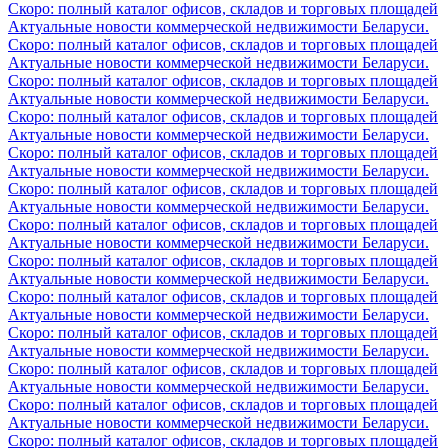
Скоро: полный каталог офисов, складов и торговых площадей
Актуальные новости коммерческой недвижимости Беларуси.
Скоро: полный каталог офисов, складов и торговых площадей
Актуальные новости коммерческой недвижимости Беларуси.
Скоро: полный каталог офисов, складов и торговых площадей
Актуальные новости коммерческой недвижимости Беларуси.
Скоро: полный каталог офисов, складов и торговых площадей
Актуальные новости коммерческой недвижимости Беларуси.
Скоро: полный каталог офисов, складов и торговых площадей
Актуальные новости коммерческой недвижимости Беларуси.
Скоро: полный каталог офисов, складов и торговых площадей
Актуальные новости коммерческой недвижимости Беларуси.
Скоро: полный каталог офисов, складов и торговых площадей
Актуальные новости коммерческой недвижимости Беларуси.
Скоро: полный каталог офисов, складов и торговых площадей
Актуальные новости коммерческой недвижимости Беларуси.
Скоро: полный каталог офисов, складов и торговых площадей
Актуальные новости коммерческой недвижимости Беларуси.
Скоро: полный каталог офисов, складов и торговых площадей
Актуальные новости коммерческой недвижимости Беларуси.
Скоро: полный каталог офисов, складов и торговых площадей
Актуальные новости коммерческой недвижимости Беларуси.
Скоро: полный каталог офисов, складов и торговых площадей
Актуальные новости коммерческой недвижимости Беларуси.
Скоро: полный каталог офисов, складов и торговых площадей