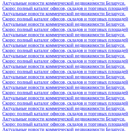
Актуальные новости коммерческой недвижимости Беларуси.
Скоро: полный каталог офисов, складов и торговых площадей
Актуальные новости коммерческой недвижимости Беларуси.
Скоро: полный каталог офисов, складов и торговых площадей
Актуальные новости коммерческой недвижимости Беларуси.
Скоро: полный каталог офисов, складов и торговых площадей
Актуальные новости коммерческой недвижимости Беларуси.
Скоро: полный каталог офисов, складов и торговых площадей
Актуальные новости коммерческой недвижимости Беларуси.
Скоро: полный каталог офисов, складов и торговых площадей
Актуальные новости коммерческой недвижимости Беларуси.
Скоро: полный каталог офисов, складов и торговых площадей
Актуальные новости коммерческой недвижимости Беларуси.
Скоро: полный каталог офисов, складов и торговых площадей
Актуальные новости коммерческой недвижимости Беларуси.
Скоро: полный каталог офисов, складов и торговых площадей
Актуальные новости коммерческой недвижимости Беларуси.
Скоро: полный каталог офисов, складов и торговых площадей
Актуальные новости коммерческой недвижимости Беларуси.
Скоро: полный каталог офисов, складов и торговых площадей
Актуальные новости коммерческой недвижимости Беларуси.
Скоро: полный каталог офисов, складов и торговых площадей
Актуальные новости коммерческой недвижимости Беларуси.
Скоро: полный каталог офисов, складов и торговых площадей
Актуальные новости коммерческой недвижимости Беларуси.