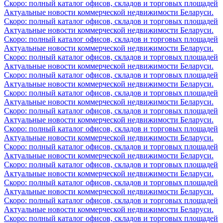
Скоро: полный каталог офисов, складов и торговых площадей
Актуальные новости коммерческой недвижимости Беларуси.
Скоро: полный каталог офисов, складов и торговых площадей
Актуальные новости коммерческой недвижимости Беларуси.
Скоро: полный каталог офисов, складов и торговых площадей
Актуальные новости коммерческой недвижимости Беларуси.
Скоро: полный каталог офисов, складов и торговых площадей
Актуальные новости коммерческой недвижимости Беларуси.
Скоро: полный каталог офисов, складов и торговых площадей
Актуальные новости коммерческой недвижимости Беларуси.
Скоро: полный каталог офисов, складов и торговых площадей
Актуальные новости коммерческой недвижимости Беларуси.
Скоро: полный каталог офисов, складов и торговых площадей
Актуальные новости коммерческой недвижимости Беларуси.
Скоро: полный каталог офисов, складов и торговых площадей
Актуальные новости коммерческой недвижимости Беларуси.
Скоро: полный каталог офисов, складов и торговых площадей
Актуальные новости коммерческой недвижимости Беларуси.
Скоро: полный каталог офисов, складов и торговых площадей
Актуальные новости коммерческой недвижимости Беларуси.
Скоро: полный каталог офисов, складов и торговых площадей
Актуальные новости коммерческой недвижимости Беларуси.
Скоро: полный каталог офисов, складов и торговых площадей
Актуальные новости коммерческой недвижимости Беларуси.
Скоро: полный каталог офисов, складов и торговых площадей