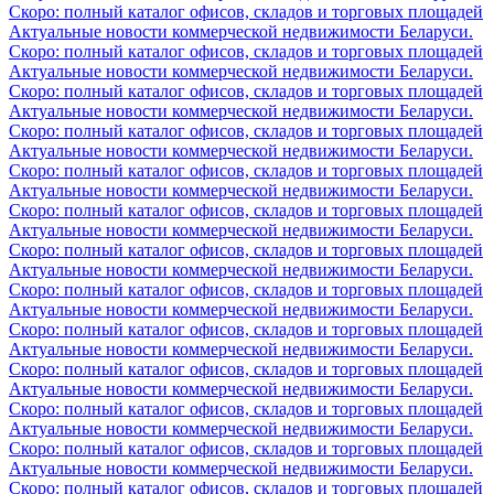
Скоро: полный каталог офисов, складов и торговых площадей
Актуальные новости коммерческой недвижимости Беларуси.
Скоро: полный каталог офисов, складов и торговых площадей
Актуальные новости коммерческой недвижимости Беларуси.
Скоро: полный каталог офисов, складов и торговых площадей
Актуальные новости коммерческой недвижимости Беларуси.
Скоро: полный каталог офисов, складов и торговых площадей
Актуальные новости коммерческой недвижимости Беларуси.
Скоро: полный каталог офисов, складов и торговых площадей
Актуальные новости коммерческой недвижимости Беларуси.
Скоро: полный каталог офисов, складов и торговых площадей
Актуальные новости коммерческой недвижимости Беларуси.
Скоро: полный каталог офисов, складов и торговых площадей
Актуальные новости коммерческой недвижимости Беларуси.
Скоро: полный каталог офисов, складов и торговых площадей
Актуальные новости коммерческой недвижимости Беларуси.
Скоро: полный каталог офисов, складов и торговых площадей
Актуальные новости коммерческой недвижимости Беларуси.
Скоро: полный каталог офисов, складов и торговых площадей
Актуальные новости коммерческой недвижимости Беларуси.
Скоро: полный каталог офисов, складов и торговых площадей
Актуальные новости коммерческой недвижимости Беларуси.
Скоро: полный каталог офисов, складов и торговых площадей
Актуальные новости коммерческой недвижимости Беларуси.
Скоро: полный каталог офисов, складов и торговых площадей