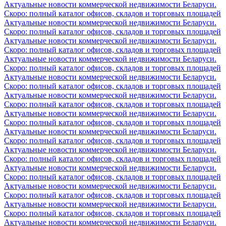
Актуальные новости коммерческой недвижимости Беларуси.
Скоро: полный каталог офисов, складов и торговых площадей
Актуальные новости коммерческой недвижимости Беларуси.
Скоро: полный каталог офисов, складов и торговых площадей
Актуальные новости коммерческой недвижимости Беларуси.
Скоро: полный каталог офисов, складов и торговых площадей
Актуальные новости коммерческой недвижимости Беларуси.
Скоро: полный каталог офисов, складов и торговых площадей
Актуальные новости коммерческой недвижимости Беларуси.
Скоро: полный каталог офисов, складов и торговых площадей
Актуальные новости коммерческой недвижимости Беларуси.
Скоро: полный каталог офисов, складов и торговых площадей
Актуальные новости коммерческой недвижимости Беларуси.
Скоро: полный каталог офисов, складов и торговых площадей
Актуальные новости коммерческой недвижимости Беларуси.
Скоро: полный каталог офисов, складов и торговых площадей
Актуальные новости коммерческой недвижимости Беларуси.
Скоро: полный каталог офисов, складов и торговых площадей
Актуальные новости коммерческой недвижимости Беларуси.
Скоро: полный каталог офисов, складов и торговых площадей
Актуальные новости коммерческой недвижимости Беларуси.
Скоро: полный каталог офисов, складов и торговых площадей
Актуальные новости коммерческой недвижимости Беларуси.
Скоро: полный каталог офисов, складов и торговых площадей
Актуальные новости коммерческой недвижимости Беларуси.