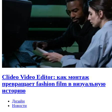
Clideo Video Editor: как монтаж
превращает fashion film в визуальную
историю
Дизайн
Новости