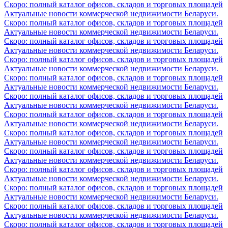
Скоро: полный каталог офисов, складов и торговых площадей
Актуальные новости коммерческой недвижимости Беларуси.
Скоро: полный каталог офисов, складов и торговых площадей
Актуальные новости коммерческой недвижимости Беларуси.
Скоро: полный каталог офисов, складов и торговых площадей
Актуальные новости коммерческой недвижимости Беларуси.
Скоро: полный каталог офисов, складов и торговых площадей
Актуальные новости коммерческой недвижимости Беларуси.
Скоро: полный каталог офисов, складов и торговых площадей
Актуальные новости коммерческой недвижимости Беларуси.
Скоро: полный каталог офисов, складов и торговых площадей
Актуальные новости коммерческой недвижимости Беларуси.
Скоро: полный каталог офисов, складов и торговых площадей
Актуальные новости коммерческой недвижимости Беларуси.
Скоро: полный каталог офисов, складов и торговых площадей
Актуальные новости коммерческой недвижимости Беларуси.
Скоро: полный каталог офисов, складов и торговых площадей
Актуальные новости коммерческой недвижимости Беларуси.
Скоро: полный каталог офисов, складов и торговых площадей
Актуальные новости коммерческой недвижимости Беларуси.
Скоро: полный каталог офисов, складов и торговых площадей
Актуальные новости коммерческой недвижимости Беларуси.
Скоро: полный каталог офисов, складов и торговых площадей
Актуальные новости коммерческой недвижимости Беларуси.
Скоро: полный каталог офисов, складов и торговых площадей