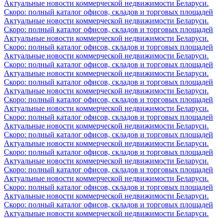
Актуальные новости коммерческой недвижимости Беларуси.
Скоро: полный каталог офисов, складов и торговых площадей
Актуальные новости коммерческой недвижимости Беларуси.
Скоро: полный каталог офисов, складов и торговых площадей
Актуальные новости коммерческой недвижимости Беларуси.
Скоро: полный каталог офисов, складов и торговых площадей
Актуальные новости коммерческой недвижимости Беларуси.
Скоро: полный каталог офисов, складов и торговых площадей
Актуальные новости коммерческой недвижимости Беларуси.
Скоро: полный каталог офисов, складов и торговых площадей
Актуальные новости коммерческой недвижимости Беларуси.
Скоро: полный каталог офисов, складов и торговых площадей
Актуальные новости коммерческой недвижимости Беларуси.
Скоро: полный каталог офисов, складов и торговых площадей
Актуальные новости коммерческой недвижимости Беларуси.
Скоро: полный каталог офисов, складов и торговых площадей
Актуальные новости коммерческой недвижимости Беларуси.
Скоро: полный каталог офисов, складов и торговых площадей
Актуальные новости коммерческой недвижимости Беларуси.
Скоро: полный каталог офисов, складов и торговых площадей
Актуальные новости коммерческой недвижимости Беларуси.
Скоро: полный каталог офисов, складов и торговых площадей
Актуальные новости коммерческой недвижимости Беларуси.
Скоро: полный каталог офисов, складов и торговых площадей
Актуальные новости коммерческой недвижимости Беларуси.