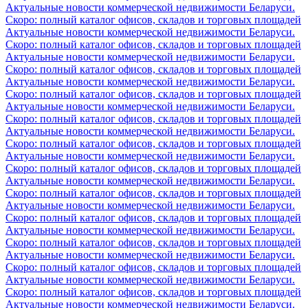
Актуальные новости коммерческой недвижимости Беларуси.
Скоро: полный каталог офисов, складов и торговых площадей
Актуальные новости коммерческой недвижимости Беларуси.
Скоро: полный каталог офисов, складов и торговых площадей
Актуальные новости коммерческой недвижимости Беларуси.
Скоро: полный каталог офисов, складов и торговых площадей
Актуальные новости коммерческой недвижимости Беларуси.
Скоро: полный каталог офисов, складов и торговых площадей
Актуальные новости коммерческой недвижимости Беларуси.
Скоро: полный каталог офисов, складов и торговых площадей
Актуальные новости коммерческой недвижимости Беларуси.
Скоро: полный каталог офисов, складов и торговых площадей
Актуальные новости коммерческой недвижимости Беларуси.
Скоро: полный каталог офисов, складов и торговых площадей
Актуальные новости коммерческой недвижимости Беларуси.
Скоро: полный каталог офисов, складов и торговых площадей
Актуальные новости коммерческой недвижимости Беларуси.
Скоро: полный каталог офисов, складов и торговых площадей
Актуальные новости коммерческой недвижимости Беларуси.
Скоро: полный каталог офисов, складов и торговых площадей
Актуальные новости коммерческой недвижимости Беларуси.
Скоро: полный каталог офисов, складов и торговых площадей
Актуальные новости коммерческой недвижимости Беларуси.
Скоро: полный каталог офисов, складов и торговых площадей
Актуальные новости коммерческой недвижимости Беларуси.