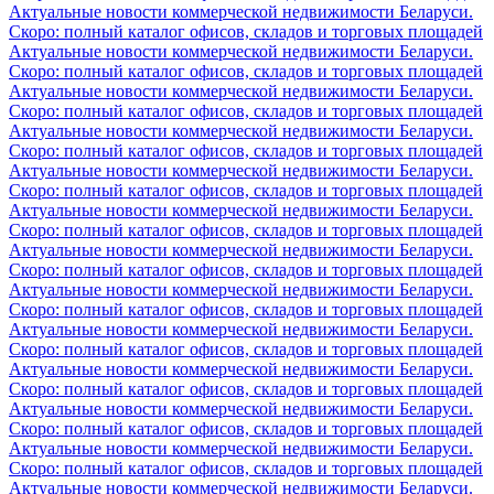
Актуальные новости коммерческой недвижимости Беларуси.
Скоро: полный каталог офисов, складов и торговых площадей
Актуальные новости коммерческой недвижимости Беларуси.
Скоро: полный каталог офисов, складов и торговых площадей
Актуальные новости коммерческой недвижимости Беларуси.
Скоро: полный каталог офисов, складов и торговых площадей
Актуальные новости коммерческой недвижимости Беларуси.
Скоро: полный каталог офисов, складов и торговых площадей
Актуальные новости коммерческой недвижимости Беларуси.
Скоро: полный каталог офисов, складов и торговых площадей
Актуальные новости коммерческой недвижимости Беларуси.
Скоро: полный каталог офисов, складов и торговых площадей
Актуальные новости коммерческой недвижимости Беларуси.
Скоро: полный каталог офисов, складов и торговых площадей
Актуальные новости коммерческой недвижимости Беларуси.
Скоро: полный каталог офисов, складов и торговых площадей
Актуальные новости коммерческой недвижимости Беларуси.
Скоро: полный каталог офисов, складов и торговых площадей
Актуальные новости коммерческой недвижимости Беларуси.
Скоро: полный каталог офисов, складов и торговых площадей
Актуальные новости коммерческой недвижимости Беларуси.
Скоро: полный каталог офисов, складов и торговых площадей
Актуальные новости коммерческой недвижимости Беларуси.
Скоро: полный каталог офисов, складов и торговых площадей
Актуальные новости коммерческой недвижимости Беларуси.