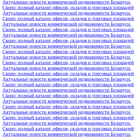
Актуальные новости коммерческой недвижимости Беларуси.
Скоро: полный каталог офисов, складов и торговых площадей
Актуальные новости коммерческой недвижимости Беларуси.
Скоро: полный каталог офисов, складов и торговых площадей
Актуальные новости коммерческой недвижимости Беларуси.
Скоро: полный каталог офисов, складов и торговых площадей
Актуальные новости коммерческой недвижимости Беларуси.
Скоро: полный каталог офисов, складов и торговых площадей
Актуальные новости коммерческой недвижимости Беларуси.
Скоро: полный каталог офисов, складов и торговых площадей
Актуальные новости коммерческой недвижимости Беларуси.
Скоро: полный каталог офисов, складов и торговых площадей
Актуальные новости коммерческой недвижимости Беларуси.
Скоро: полный каталог офисов, складов и торговых площадей
Актуальные новости коммерческой недвижимости Беларуси.
Скоро: полный каталог офисов, складов и торговых площадей
Актуальные новости коммерческой недвижимости Беларуси.
Скоро: полный каталог офисов, складов и торговых площадей
Актуальные новости коммерческой недвижимости Беларуси.
Скоро: полный каталог офисов, складов и торговых площадей
Актуальные новости коммерческой недвижимости Беларуси.
Скоро: полный каталог офисов, складов и торговых площадей
Актуальные новости коммерческой недвижимости Беларуси.
Скоро: полный каталог офисов, складов и торговых площадей
Актуальные новости коммерческой недвижимости Беларуси.