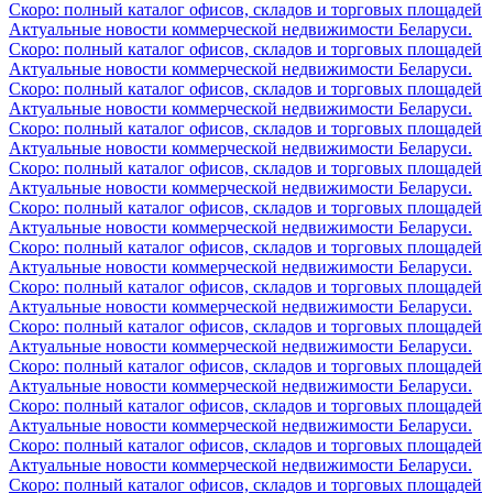
Скоро: полный каталог офисов, складов и торговых площадей
Актуальные новости коммерческой недвижимости Беларуси.
Скоро: полный каталог офисов, складов и торговых площадей
Актуальные новости коммерческой недвижимости Беларуси.
Скоро: полный каталог офисов, складов и торговых площадей
Актуальные новости коммерческой недвижимости Беларуси.
Скоро: полный каталог офисов, складов и торговых площадей
Актуальные новости коммерческой недвижимости Беларуси.
Скоро: полный каталог офисов, складов и торговых площадей
Актуальные новости коммерческой недвижимости Беларуси.
Скоро: полный каталог офисов, складов и торговых площадей
Актуальные новости коммерческой недвижимости Беларуси.
Скоро: полный каталог офисов, складов и торговых площадей
Актуальные новости коммерческой недвижимости Беларуси.
Скоро: полный каталог офисов, складов и торговых площадей
Актуальные новости коммерческой недвижимости Беларуси.
Скоро: полный каталог офисов, складов и торговых площадей
Актуальные новости коммерческой недвижимости Беларуси.
Скоро: полный каталог офисов, складов и торговых площадей
Актуальные новости коммерческой недвижимости Беларуси.
Скоро: полный каталог офисов, складов и торговых площадей
Актуальные новости коммерческой недвижимости Беларуси.
Скоро: полный каталог офисов, складов и торговых площадей
Актуальные новости коммерческой недвижимости Беларуси.
Скоро: полный каталог офисов, складов и торговых площадей