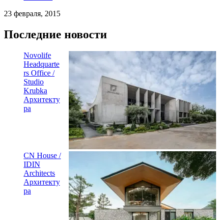
23 февраля, 2015
Последние новости
Novolife
Headquarte
rs Office /
Studio
Krubka
Архитекту
ра
CN House /
IDIN
Architects
Архитекту
ра