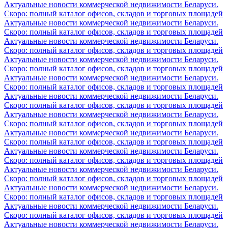
Актуальные новости коммерческой недвижимости Беларуси.
Скоро: полный каталог офисов, складов и торговых площадей
Актуальные новости коммерческой недвижимости Беларуси.
Скоро: полный каталог офисов, складов и торговых площадей
Актуальные новости коммерческой недвижимости Беларуси.
Скоро: полный каталог офисов, складов и торговых площадей
Актуальные новости коммерческой недвижимости Беларуси.
Скоро: полный каталог офисов, складов и торговых площадей
Актуальные новости коммерческой недвижимости Беларуси.
Скоро: полный каталог офисов, складов и торговых площадей
Актуальные новости коммерческой недвижимости Беларуси.
Скоро: полный каталог офисов, складов и торговых площадей
Актуальные новости коммерческой недвижимости Беларуси.
Скоро: полный каталог офисов, складов и торговых площадей
Актуальные новости коммерческой недвижимости Беларуси.
Скоро: полный каталог офисов, складов и торговых площадей
Актуальные новости коммерческой недвижимости Беларуси.
Скоро: полный каталог офисов, складов и торговых площадей
Актуальные новости коммерческой недвижимости Беларуси.
Скоро: полный каталог офисов, складов и торговых площадей
Актуальные новости коммерческой недвижимости Беларуси.
Скоро: полный каталог офисов, складов и торговых площадей
Актуальные новости коммерческой недвижимости Беларуси.
Скоро: полный каталог офисов, складов и торговых площадей
Актуальные новости коммерческой недвижимости Беларуси.