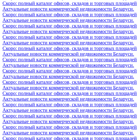
Скоро: полный каталог офисов, складов и торговых площадей
Актуальные новости коммерческой недвижимости Беларуси.
Скоро: полный каталог офисов, складов и торговых площадей
Актуальные новости коммерческой недвижимости Беларуси.
Скоро: полный каталог офисов, складов и торговых площадей
Актуальные новости коммерческой недвижимости Беларуси.
Скоро: полный каталог офисов, складов и торговых площадей
Актуальные новости коммерческой недвижимости Беларуси.
Скоро: полный каталог офисов, складов и торговых площадей
Актуальные новости коммерческой недвижимости Беларуси.
Скоро: полный каталог офисов, складов и торговых площадей
Актуальные новости коммерческой недвижимости Беларуси.
Скоро: полный каталог офисов, складов и торговых площадей
Актуальные новости коммерческой недвижимости Беларуси.
Скоро: полный каталог офисов, складов и торговых площадей
Актуальные новости коммерческой недвижимости Беларуси.
Скоро: полный каталог офисов, складов и торговых площадей
Актуальные новости коммерческой недвижимости Беларуси.
Скоро: полный каталог офисов, складов и торговых площадей
Актуальные новости коммерческой недвижимости Беларуси.
Скоро: полный каталог офисов, складов и торговых площадей
Актуальные новости коммерческой недвижимости Беларуси.
Скоро: полный каталог офисов, складов и торговых площадей
Актуальные новости коммерческой недвижимости Беларуси.
Скоро: полный каталог офисов, складов и торговых площадей