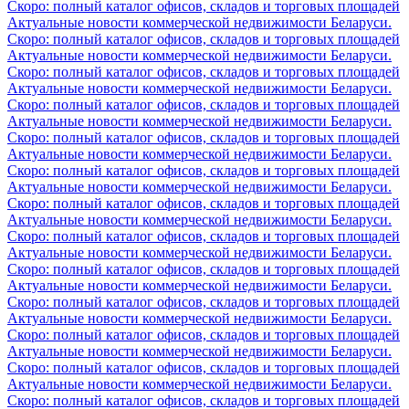
Скоро: полный каталог офисов, складов и торговых площадей
Актуальные новости коммерческой недвижимости Беларуси.
Скоро: полный каталог офисов, складов и торговых площадей
Актуальные новости коммерческой недвижимости Беларуси.
Скоро: полный каталог офисов, складов и торговых площадей
Актуальные новости коммерческой недвижимости Беларуси.
Скоро: полный каталог офисов, складов и торговых площадей
Актуальные новости коммерческой недвижимости Беларуси.
Скоро: полный каталог офисов, складов и торговых площадей
Актуальные новости коммерческой недвижимости Беларуси.
Скоро: полный каталог офисов, складов и торговых площадей
Актуальные новости коммерческой недвижимости Беларуси.
Скоро: полный каталог офисов, складов и торговых площадей
Актуальные новости коммерческой недвижимости Беларуси.
Скоро: полный каталог офисов, складов и торговых площадей
Актуальные новости коммерческой недвижимости Беларуси.
Скоро: полный каталог офисов, складов и торговых площадей
Актуальные новости коммерческой недвижимости Беларуси.
Скоро: полный каталог офисов, складов и торговых площадей
Актуальные новости коммерческой недвижимости Беларуси.
Скоро: полный каталог офисов, складов и торговых площадей
Актуальные новости коммерческой недвижимости Беларуси.
Скоро: полный каталог офисов, складов и торговых площадей
Актуальные новости коммерческой недвижимости Беларуси.
Скоро: полный каталог офисов, складов и торговых площадей