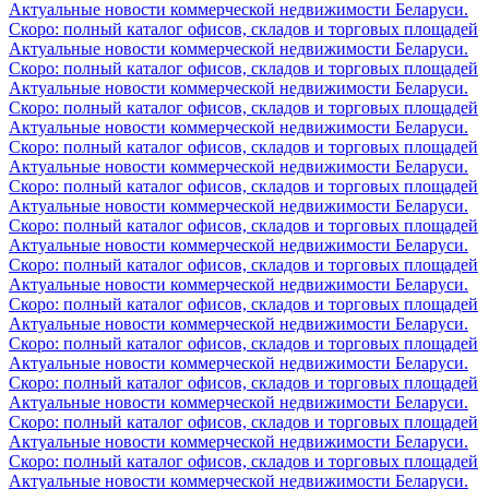
Актуальные новости коммерческой недвижимости Беларуси.
Скоро: полный каталог офисов, складов и торговых площадей
Актуальные новости коммерческой недвижимости Беларуси.
Скоро: полный каталог офисов, складов и торговых площадей
Актуальные новости коммерческой недвижимости Беларуси.
Скоро: полный каталог офисов, складов и торговых площадей
Актуальные новости коммерческой недвижимости Беларуси.
Скоро: полный каталог офисов, складов и торговых площадей
Актуальные новости коммерческой недвижимости Беларуси.
Скоро: полный каталог офисов, складов и торговых площадей
Актуальные новости коммерческой недвижимости Беларуси.
Скоро: полный каталог офисов, складов и торговых площадей
Актуальные новости коммерческой недвижимости Беларуси.
Скоро: полный каталог офисов, складов и торговых площадей
Актуальные новости коммерческой недвижимости Беларуси.
Скоро: полный каталог офисов, складов и торговых площадей
Актуальные новости коммерческой недвижимости Беларуси.
Скоро: полный каталог офисов, складов и торговых площадей
Актуальные новости коммерческой недвижимости Беларуси.
Скоро: полный каталог офисов, складов и торговых площадей
Актуальные новости коммерческой недвижимости Беларуси.
Скоро: полный каталог офисов, складов и торговых площадей
Актуальные новости коммерческой недвижимости Беларуси.
Скоро: полный каталог офисов, складов и торговых площадей
Актуальные новости коммерческой недвижимости Беларуси.