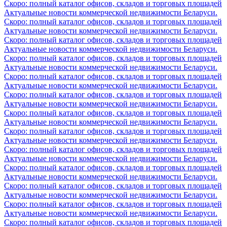
Скоро: полный каталог офисов, складов и торговых площадей
Актуальные новости коммерческой недвижимости Беларуси.
Скоро: полный каталог офисов, складов и торговых площадей
Актуальные новости коммерческой недвижимости Беларуси.
Скоро: полный каталог офисов, складов и торговых площадей
Актуальные новости коммерческой недвижимости Беларуси.
Скоро: полный каталог офисов, складов и торговых площадей
Актуальные новости коммерческой недвижимости Беларуси.
Скоро: полный каталог офисов, складов и торговых площадей
Актуальные новости коммерческой недвижимости Беларуси.
Скоро: полный каталог офисов, складов и торговых площадей
Актуальные новости коммерческой недвижимости Беларуси.
Скоро: полный каталог офисов, складов и торговых площадей
Актуальные новости коммерческой недвижимости Беларуси.
Скоро: полный каталог офисов, складов и торговых площадей
Актуальные новости коммерческой недвижимости Беларуси.
Скоро: полный каталог офисов, складов и торговых площадей
Актуальные новости коммерческой недвижимости Беларуси.
Скоро: полный каталог офисов, складов и торговых площадей
Актуальные новости коммерческой недвижимости Беларуси.
Скоро: полный каталог офисов, складов и торговых площадей
Актуальные новости коммерческой недвижимости Беларуси.
Скоро: полный каталог офисов, складов и торговых площадей
Актуальные новости коммерческой недвижимости Беларуси.
Скоро: полный каталог офисов, складов и торговых площадей