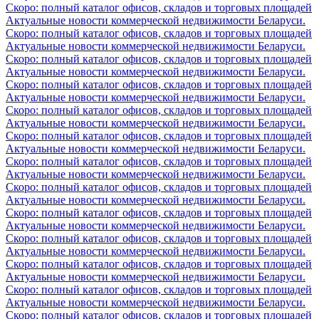
Скоро: полный каталог офисов, складов и торговых площадей
Актуальные новости коммерческой недвижимости Беларуси.
Скоро: полный каталог офисов, складов и торговых площадей
Актуальные новости коммерческой недвижимости Беларуси.
Скоро: полный каталог офисов, складов и торговых площадей
Актуальные новости коммерческой недвижимости Беларуси.
Скоро: полный каталог офисов, складов и торговых площадей
Актуальные новости коммерческой недвижимости Беларуси.
Скоро: полный каталог офисов, складов и торговых площадей
Актуальные новости коммерческой недвижимости Беларуси.
Скоро: полный каталог офисов, складов и торговых площадей
Актуальные новости коммерческой недвижимости Беларуси.
Скоро: полный каталог офисов, складов и торговых площадей
Актуальные новости коммерческой недвижимости Беларуси.
Скоро: полный каталог офисов, складов и торговых площадей
Актуальные новости коммерческой недвижимости Беларуси.
Скоро: полный каталог офисов, складов и торговых площадей
Актуальные новости коммерческой недвижимости Беларуси.
Скоро: полный каталог офисов, складов и торговых площадей
Актуальные новости коммерческой недвижимости Беларуси.
Скоро: полный каталог офисов, складов и торговых площадей
Актуальные новости коммерческой недвижимости Беларуси.
Скоро: полный каталог офисов, складов и торговых площадей
Актуальные новости коммерческой недвижимости Беларуси.
Скоро: полный каталог офисов, складов и торговых площадей