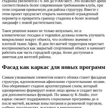
стадиона увеличится с 6 300 до 9 000 мест. Это позволит арене
соответствовать более современным требованиям клуба, при
этом сохраняя привычную для района структуру. Вместе с
этим проект предлагает открыть нынешний огражденный
периметр и превратить границу стадиона в более зеленый
ландшафт с новой растительностью.
Такое решение важно не только визуально, но и
климатически: посадки и vegetation должны помочь улучшить
микроклимат вокруг объекта, что особенно значимо в
плотной ткани Афин. В дни без матчей территория перестает
восприниматься как закрытый спортивный объект и начинает
работать как часть городской среды, более доступная и
заметная для жителей района.
Фасад как каркас для новых программ
Самым узнаваемым элементом нового облика станет фасадная
структура, вдохновленная афинскими строительными лесами.
Она оборачивает стадион архитектурным слоем, который
одновременно формирует новое лицо арены и создает место
для дополнительных функций. По замыслу K-Studio, этот
каркас сможет поддерживать социальные программы до и
после матчей, включая зоны питания и розничной торговли,
wellness-пространства, выставки и мероприятия.