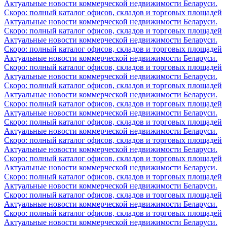
Актуальные новости коммерческой недвижимости Беларуси.
Скоро: полный каталог офисов, складов и торговых площадей
Актуальные новости коммерческой недвижимости Беларуси.
Скоро: полный каталог офисов, складов и торговых площадей
Актуальные новости коммерческой недвижимости Беларуси.
Скоро: полный каталог офисов, складов и торговых площадей
Актуальные новости коммерческой недвижимости Беларуси.
Скоро: полный каталог офисов, складов и торговых площадей
Актуальные новости коммерческой недвижимости Беларуси.
Скоро: полный каталог офисов, складов и торговых площадей
Актуальные новости коммерческой недвижимости Беларуси.
Скоро: полный каталог офисов, складов и торговых площадей
Актуальные новости коммерческой недвижимости Беларуси.
Скоро: полный каталог офисов, складов и торговых площадей
Актуальные новости коммерческой недвижимости Беларуси.
Скоро: полный каталог офисов, складов и торговых площадей
Актуальные новости коммерческой недвижимости Беларуси.
Скоро: полный каталог офисов, складов и торговых площадей
Актуальные новости коммерческой недвижимости Беларуси.
Скоро: полный каталог офисов, складов и торговых площадей
Актуальные новости коммерческой недвижимости Беларуси.
Скоро: полный каталог офисов, складов и торговых площадей
Актуальные новости коммерческой недвижимости Беларуси.
Скоро: полный каталог офисов, складов и торговых площадей
Актуальные новости коммерческой недвижимости Беларуси.