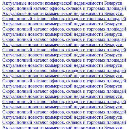
Актуальные новости коммерческой недвижимости Беларуси.
Скоро: полный каталог офисов, складов и торговых площадей
Актуальные новости коммерческой недвижимости Беларуси.
Скоро: полный каталог офисов, складов и торговых площадей
Актуальные новости коммерческой недвижимости Беларуси.
Скоро: полный каталог офисов, складов и торговых площадей
Актуальные новости коммерческой недвижимости Беларуси.
Скоро: полный каталог офисов, складов и торговых площадей
Актуальные новости коммерческой недвижимости Беларуси.
Скоро: полный каталог офисов, складов и торговых площадей
Актуальные новости коммерческой недвижимости Беларуси.
Скоро: полный каталог офисов, складов и торговых площадей
Актуальные новости коммерческой недвижимости Беларуси.
Скоро: полный каталог офисов, складов и торговых площадей
Актуальные новости коммерческой недвижимости Беларуси.
Скоро: полный каталог офисов, складов и торговых площадей
Актуальные новости коммерческой недвижимости Беларуси.
Скоро: полный каталог офисов, складов и торговых площадей
Актуальные новости коммерческой недвижимости Беларуси.
Скоро: полный каталог офисов, складов и торговых площадей
Актуальные новости коммерческой недвижимости Беларуси.
Скоро: полный каталог офисов, складов и торговых площадей
Актуальные новости коммерческой недвижимости Беларуси.
Скоро: полный каталог офисов, складов и торговых площадей
Актуальные новости коммерческой недвижимости Беларуси.