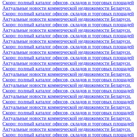
Скоро: полный каталог офисов, складов и торговых площадей
Актуальные новости коммерческой недвижимости Беларуси.
Скоро: полный каталог офисов, складов и торговых площадей
Актуальные новости коммерческой недвижимости Беларуси.
Скоро: полный каталог офисов, складов и торговых площадей
Актуальные новости коммерческой недвижимости Беларуси.
Скоро: полный каталог офисов, складов и торговых площадей
Актуальные новости коммерческой недвижимости Беларуси.
Скоро: полный каталог офисов, складов и торговых площадей
Актуальные новости коммерческой недвижимости Беларуси.
Скоро: полный каталог офисов, складов и торговых площадей
Актуальные новости коммерческой недвижимости Беларуси.
Скоро: полный каталог офисов, складов и торговых площадей
Актуальные новости коммерческой недвижимости Беларуси.
Скоро: полный каталог офисов, складов и торговых площадей
Актуальные новости коммерческой недвижимости Беларуси.
Скоро: полный каталог офисов, складов и торговых площадей
Актуальные новости коммерческой недвижимости Беларуси.
Скоро: полный каталог офисов, складов и торговых площадей
Актуальные новости коммерческой недвижимости Беларуси.
Скоро: полный каталог офисов, складов и торговых площадей
Актуальные новости коммерческой недвижимости Беларуси.
Скоро: полный каталог офисов, складов и торговых площадей
Актуальные новости коммерческой недвижимости Беларуси.
Скоро: полный каталог офисов, складов и торговых площадей