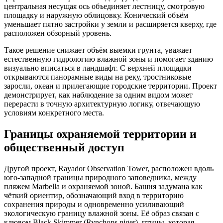
центральная несущая ось объединяет лестницу, смотровую
площадку и наружную облицовку. Конический объём
уменьшает пятно застройки у земли и расширяется кверху, где
расположен обзорный уровень.
Такое решение снижает объём выемки грунта, уважает
естественную гидрологию влажной зоны и помогает зданию
визуально вписаться в ландшафт. С верхней площадки
открываются панорамные виды на реку, тростниковые
заросли, океан и прилегающие городские территории. Проект
демонстрирует, как наблюдение за одним видом может
перерасти в точную архитектурную логику, отвечающую
условиям конкретного места.
Границы охраняемой территории и
общественный доступ
Другой проект, Rayador Observation Tower, расположен вдоль
юго-западной границы природного заповедника, между
пляжем Marbella и охраняемой зоной. Башня задумана как
чёткий ориентир, обозначающий вход в территорию
сохранения природы и одновременно усиливающий
экологическую границу влажной зоны. Её образ связан с
клювом Black Skimmer (Rynchops niger), птицы, которая