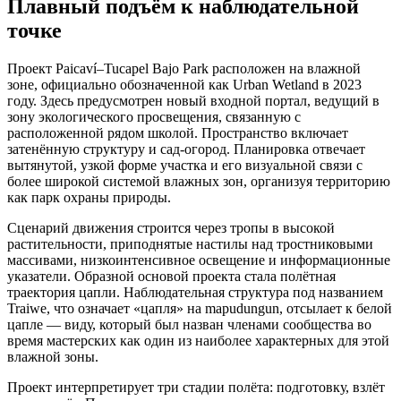
Плавный подъём к наблюдательной
точке
Проект Paicaví–Tucapel Bajo Park расположен на влажной
зоне, официально обозначенной как Urban Wetland в 2023
году. Здесь предусмотрен новый входной портал, ведущий в
зону экологического просвещения, связанную с
расположенной рядом школой. Пространство включает
затенённую структуру и сад-огород. Планировка отвечает
вытянутой, узкой форме участка и его визуальной связи с
более широкой системой влажных зон, организуя территорию
как парк охраны природы.
Сценарий движения строится через тропы в высокой
растительности, приподнятые настилы над тростниковыми
массивами, низкоинтенсивное освещение и информационные
указатели. Образной основой проекта стала полётная
траектория цапли. Наблюдательная структура под названием
Traiwe, что означает «цапля» на mapudungun, отсылает к белой
цапле — виду, который был назван членами сообщества во
время мастерских как один из наиболее характерных для этой
влажной зоны.
Проект интерпретирует три стадии полёта: подготовку, взлёт