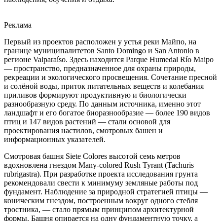
Реклама
Первый из проектов расположен у устья реки Майпо, на
границе муниципалитетов Santo Domingo и San Antonio в
регионе Valparaíso. Здесь находится Parque Humedal Río Maipo
— пространство, предназначенное для охраны природы,
рекреации и экологического просвещения. Сочетание пресной
и солёной воды, приток питательных веществ и колебания
приливов формируют продуктивную и биологически
разнообразную среду. По данным источника, именно этот
ландшафт и его богатое биоразнообразие — более 190 видов
птиц и 147 видов растений — стали основой для
проектирования настилов, смотровых башен и
информационных указателей.
Смотровая башня Siete Colores высотой семь метров
вдохновлена гнездом Many-colored Rush Tyrant (Tachuris
rubrigastra). При разработке проекта исследования грунта
рекомендовали свести к минимуму земляные работы под
фундамент. Наблюдение за природной стратегией птицы —
коническим гнездом, построенным вокруг одного стебля
тростника, — стало прямым принципом архитектурной
формы. Башня опирается на одну фундаментную точку, а