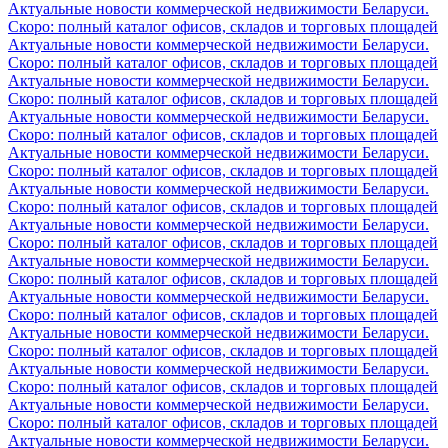
Актуальные новости коммерческой недвижимости Беларуси.
Скоро: полный каталог офисов, складов и торговых площадей
Актуальные новости коммерческой недвижимости Беларуси.
Скоро: полный каталог офисов, складов и торговых площадей
Актуальные новости коммерческой недвижимости Беларуси.
Скоро: полный каталог офисов, складов и торговых площадей
Актуальные новости коммерческой недвижимости Беларуси.
Скоро: полный каталог офисов, складов и торговых площадей
Актуальные новости коммерческой недвижимости Беларуси.
Скоро: полный каталог офисов, складов и торговых площадей
Актуальные новости коммерческой недвижимости Беларуси.
Скоро: полный каталог офисов, складов и торговых площадей
Актуальные новости коммерческой недвижимости Беларуси.
Скоро: полный каталог офисов, складов и торговых площадей
Актуальные новости коммерческой недвижимости Беларуси.
Скоро: полный каталог офисов, складов и торговых площадей
Актуальные новости коммерческой недвижимости Беларуси.
Скоро: полный каталог офисов, складов и торговых площадей
Актуальные новости коммерческой недвижимости Беларуси.
Скоро: полный каталог офисов, складов и торговых площадей
Актуальные новости коммерческой недвижимости Беларуси.
Скоро: полный каталог офисов, складов и торговых площадей
Актуальные новости коммерческой недвижимости Беларуси.
Скоро: полный каталог офисов, складов и торговых площадей
Актуальные новости коммерческой недвижимости Беларуси.