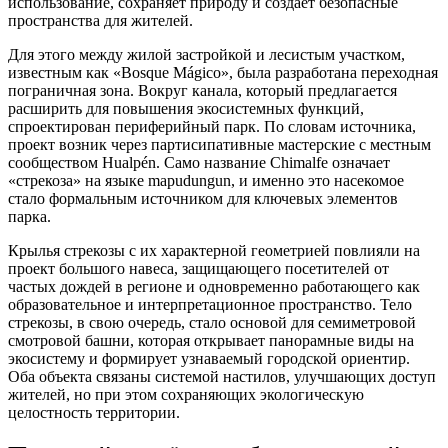
использование, сохраняет природу и создаёт безопасные
пространства для жителей.
Для этого между жилой застройкой и лесистым участком,
известным как «Bosque Mágico», была разработана переходная
пограничная зона. Вокруг канала, который предлагается
расширить для повышения экосистемных функций,
спроектирован периферийный парк. По словам источника,
проект возник через партисипативные мастерские с местным
сообществом Hualpén. Само название Chimalfe означает
«стрекоза» на языке mapudungun, и именно это насекомое
стало формальным источником для ключевых элементов
парка.
Крылья стрекозы с их характерной геометрией повлияли на
проект большого навеса, защищающего посетителей от
частых дождей в регионе и одновременно работающего как
образовательное и интерпретационное пространство. Тело
стрекозы, в свою очередь, стало основой для семиметровой
смотровой башни, которая открывает панорамные виды на
экосистему и формирует узнаваемый городской ориентир.
Оба объекта связаны системой настилов, улучшающих доступ
жителей, но при этом сохраняющих экологическую
целостность территории.