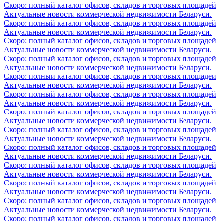
Скоро: полный каталог офисов, складов и торговых площадей
Актуальные новости коммерческой недвижимости Беларуси.
Скоро: полный каталог офисов, складов и торговых площадей
Актуальные новости коммерческой недвижимости Беларуси.
Скоро: полный каталог офисов, складов и торговых площадей
Актуальные новости коммерческой недвижимости Беларуси.
Скоро: полный каталог офисов, складов и торговых площадей
Актуальные новости коммерческой недвижимости Беларуси.
Скоро: полный каталог офисов, складов и торговых площадей
Актуальные новости коммерческой недвижимости Беларуси.
Скоро: полный каталог офисов, складов и торговых площадей
Актуальные новости коммерческой недвижимости Беларуси.
Скоро: полный каталог офисов, складов и торговых площадей
Актуальные новости коммерческой недвижимости Беларуси.
Скоро: полный каталог офисов, складов и торговых площадей
Актуальные новости коммерческой недвижимости Беларуси.
Скоро: полный каталог офисов, складов и торговых площадей
Актуальные новости коммерческой недвижимости Беларуси.
Скоро: полный каталог офисов, складов и торговых площадей
Актуальные новости коммерческой недвижимости Беларуси.
Скоро: полный каталог офисов, складов и торговых площадей
Актуальные новости коммерческой недвижимости Беларуси.
Скоро: полный каталог офисов, складов и торговых площадей
Актуальные новости коммерческой недвижимости Беларуси.
Скоро: полный каталог офисов, складов и торговых площадей