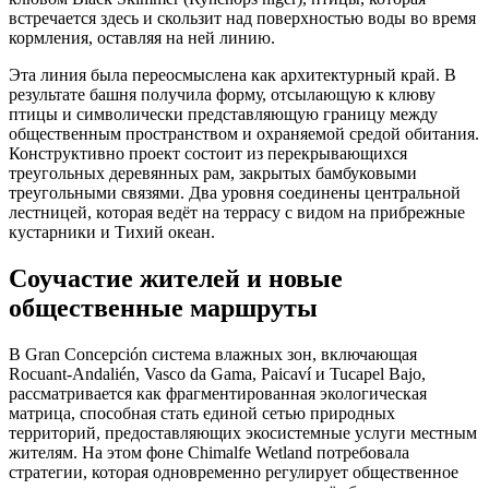
встречается здесь и скользит над поверхностью воды во время
кормления, оставляя на ней линию.
Эта линия была переосмыслена как архитектурный край. В
результате башня получила форму, отсылающую к клюву
птицы и символически представляющую границу между
общественным пространством и охраняемой средой обитания.
Конструктивно проект состоит из перекрывающихся
треугольных деревянных рам, закрытых бамбуковыми
треугольными связями. Два уровня соединены центральной
лестницей, которая ведёт на террасу с видом на прибрежные
кустарники и Тихий океан.
Соучастие жителей и новые
общественные маршруты
В Gran Concepción система влажных зон, включающая
Rocuant-Andalién, Vasco da Gama, Paicaví и Tucapel Bajo,
рассматривается как фрагментированная экологическая
матрица, способная стать единой сетью природных
территорий, предоставляющих экосистемные услуги местным
жителям. На этом фоне Chimalfe Wetland потребовала
стратегии, которая одновременно регулирует общественное