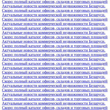
Скоро: полный каталог офисов, складов и торговых площадей
Актуальные новости коммерческой недвижимости Беларуси.
Скоро: полный каталог офисов, складов и торговых площадей
Актуальные новости коммерческой недвижимости Беларуси.
Скоро: полный каталог офисов, складов и торговых площадей
Актуальные новости коммерческой недвижимости Беларуси.
Скоро: полный каталог офисов, складов и торговых площадей
Актуальные новости коммерческой недвижимости Беларуси.
Скоро: полный каталог офисов, складов и торговых площадей
Актуальные новости коммерческой недвижимости Беларуси.
Скоро: полный каталог офисов, складов и торговых площадей
Актуальные новости коммерческой недвижимости Беларуси.
Скоро: полный каталог офисов, складов и торговых площадей
Актуальные новости коммерческой недвижимости Беларуси.
Скоро: полный каталог офисов, складов и торговых площадей
Актуальные новости коммерческой недвижимости Беларуси.
Скоро: полный каталог офисов, складов и торговых площадей
Актуальные новости коммерческой недвижимости Беларуси.
Скоро: полный каталог офисов, складов и торговых площадей
Актуальные новости коммерческой недвижимости Беларуси.
Скоро: полный каталог офисов, складов и торговых площадей
Актуальные новости коммерческой недвижимости Беларуси.
Скоро: полный каталог офисов, складов и торговых площадей
Актуальные новости коммерческой недвижимости Беларуси.
Скоро: полный каталог офисов, складов и торговых площадей