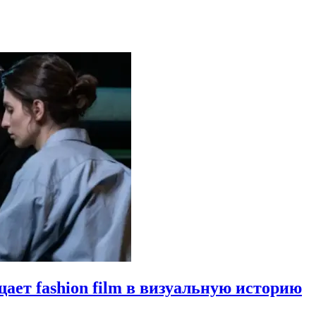
щает fashion film в визуальную историю