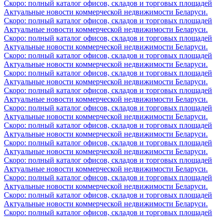
Скоро: полный каталог офисов, складов и торговых площадей
Актуальные новости коммерческой недвижимости Беларуси.
Скоро: полный каталог офисов, складов и торговых площадей
Актуальные новости коммерческой недвижимости Беларуси.
Скоро: полный каталог офисов, складов и торговых площадей
Актуальные новости коммерческой недвижимости Беларуси.
Скоро: полный каталог офисов, складов и торговых площадей
Актуальные новости коммерческой недвижимости Беларуси.
Скоро: полный каталог офисов, складов и торговых площадей
Актуальные новости коммерческой недвижимости Беларуси.
Скоро: полный каталог офисов, складов и торговых площадей
Актуальные новости коммерческой недвижимости Беларуси.
Скоро: полный каталог офисов, складов и торговых площадей
Актуальные новости коммерческой недвижимости Беларуси.
Скоро: полный каталог офисов, складов и торговых площадей
Актуальные новости коммерческой недвижимости Беларуси.
Скоро: полный каталог офисов, складов и торговых площадей
Актуальные новости коммерческой недвижимости Беларуси.
Скоро: полный каталог офисов, складов и торговых площадей
Актуальные новости коммерческой недвижимости Беларуси.
Скоро: полный каталог офисов, складов и торговых площадей
Актуальные новости коммерческой недвижимости Беларуси.
Скоро: полный каталог офисов, складов и торговых площадей
Актуальные новости коммерческой недвижимости Беларуси.
Скоро: полный каталог офисов, складов и торговых площадей