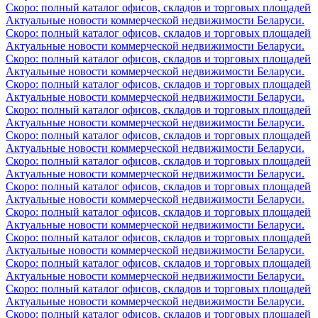
Скоро: полный каталог офисов, складов и торговых площадей
Актуальные новости коммерческой недвижимости Беларуси.
Скоро: полный каталог офисов, складов и торговых площадей
Актуальные новости коммерческой недвижимости Беларуси.
Скоро: полный каталог офисов, складов и торговых площадей
Актуальные новости коммерческой недвижимости Беларуси.
Скоро: полный каталог офисов, складов и торговых площадей
Актуальные новости коммерческой недвижимости Беларуси.
Скоро: полный каталог офисов, складов и торговых площадей
Актуальные новости коммерческой недвижимости Беларуси.
Скоро: полный каталог офисов, складов и торговых площадей
Актуальные новости коммерческой недвижимости Беларуси.
Скоро: полный каталог офисов, складов и торговых площадей
Актуальные новости коммерческой недвижимости Беларуси.
Скоро: полный каталог офисов, складов и торговых площадей
Актуальные новости коммерческой недвижимости Беларуси.
Скоро: полный каталог офисов, складов и торговых площадей
Актуальные новости коммерческой недвижимости Беларуси.
Скоро: полный каталог офисов, складов и торговых площадей
Актуальные новости коммерческой недвижимости Беларуси.
Скоро: полный каталог офисов, складов и торговых площадей
Актуальные новости коммерческой недвижимости Беларуси.
Скоро: полный каталог офисов, складов и торговых площадей
Актуальные новости коммерческой недвижимости Беларуси.
Скоро: полный каталог офисов, складов и торговых площадей