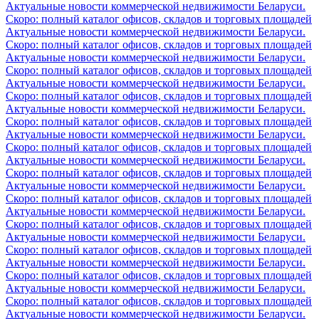
Актуальные новости коммерческой недвижимости Беларуси.
Скоро: полный каталог офисов, складов и торговых площадей
Актуальные новости коммерческой недвижимости Беларуси.
Скоро: полный каталог офисов, складов и торговых площадей
Актуальные новости коммерческой недвижимости Беларуси.
Скоро: полный каталог офисов, складов и торговых площадей
Актуальные новости коммерческой недвижимости Беларуси.
Скоро: полный каталог офисов, складов и торговых площадей
Актуальные новости коммерческой недвижимости Беларуси.
Скоро: полный каталог офисов, складов и торговых площадей
Актуальные новости коммерческой недвижимости Беларуси.
Скоро: полный каталог офисов, складов и торговых площадей
Актуальные новости коммерческой недвижимости Беларуси.
Скоро: полный каталог офисов, складов и торговых площадей
Актуальные новости коммерческой недвижимости Беларуси.
Скоро: полный каталог офисов, складов и торговых площадей
Актуальные новости коммерческой недвижимости Беларуси.
Скоро: полный каталог офисов, складов и торговых площадей
Актуальные новости коммерческой недвижимости Беларуси.
Скоро: полный каталог офисов, складов и торговых площадей
Актуальные новости коммерческой недвижимости Беларуси.
Скоро: полный каталог офисов, складов и торговых площадей
Актуальные новости коммерческой недвижимости Беларуси.
Скоро: полный каталог офисов, складов и торговых площадей
Актуальные новости коммерческой недвижимости Беларуси.