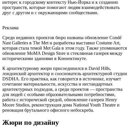
интерес к городскому контексту Нью-Йорка и к созданию
пространств, которые помогают людям взаимодействовать
друг с другом и с окружающими сообществами.
Реклама
Среди недавних проектов бюро названы обновление Condé
Nast Galleries в The Met и разработка выставки Costume Art,
которая стала темой Met Gala в этом году. Также упоминаются
обновление MoMA Design Store и стеклянная галерея между
историческими зданиями в Коннектикуте.
К архитектурному жюри присоединился и David Hills,
лондонский архитектор и сооснователь архитектурной студии
DSDHA. Его практика, как говорится в источнике, изучает
сочетание материальности, искусства и нестандартных
архитектурных подходов, а среди проектов — пространства
для людей с особыми образовательными потребностями,
работа с исторической средой, обновление галереи Henry
Moore Studios, реконструкция дома National Youth Theatre и
реновация брутального офисного небоскреба.
Жюри по дизайну