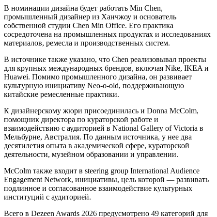
В номинации дизайна будет работать Min Chen,
промышленный дизайнер из Ханчжоу и основатель
собственной студии Chen Min Office. Его практика
сосредоточена на промышленных продуктах и исследованиях
материалов, ремесла и производственных систем.
В источнике также указано, что Chen реализовывал проекты
для крупных международных брендов, включая Nike, IKEA и
Huawei. Помимо промышленного дизайна, он развивает
культурную инициативу Neo-o-old, поддерживающую
китайские ремесленные практики.
К дизайнерскому жюри присоединилась и Donna McColm,
помощник директора по кураторской работе и
взаимодействию с аудиторией в National Gallery of Victoria в
Мельбурне, Австралия. По данным источника, у нее два
десятилетия опыта в академической сфере, кураторской
деятельности, музейном образовании и управлении.
McColm также входит в steering group International Audience
Engagement Network, инициативы, цель которой — развивать
подлинное и согласованное взаимодействие культурных
институций с аудиторией.
Всего в Dezeen Awards 2026 предусмотрено 49 категорий для