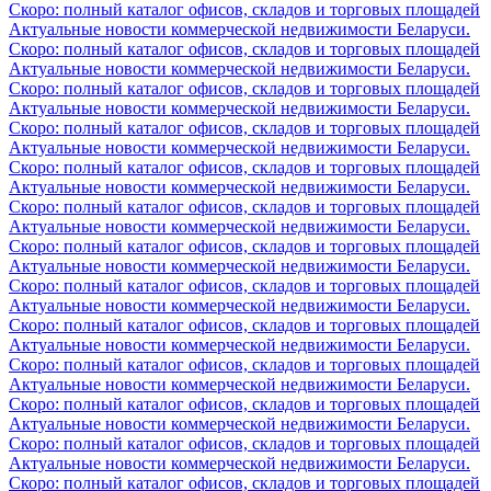
Скоро: полный каталог офисов, складов и торговых площадей
Актуальные новости коммерческой недвижимости Беларуси.
Скоро: полный каталог офисов, складов и торговых площадей
Актуальные новости коммерческой недвижимости Беларуси.
Скоро: полный каталог офисов, складов и торговых площадей
Актуальные новости коммерческой недвижимости Беларуси.
Скоро: полный каталог офисов, складов и торговых площадей
Актуальные новости коммерческой недвижимости Беларуси.
Скоро: полный каталог офисов, складов и торговых площадей
Актуальные новости коммерческой недвижимости Беларуси.
Скоро: полный каталог офисов, складов и торговых площадей
Актуальные новости коммерческой недвижимости Беларуси.
Скоро: полный каталог офисов, складов и торговых площадей
Актуальные новости коммерческой недвижимости Беларуси.
Скоро: полный каталог офисов, складов и торговых площадей
Актуальные новости коммерческой недвижимости Беларуси.
Скоро: полный каталог офисов, складов и торговых площадей
Актуальные новости коммерческой недвижимости Беларуси.
Скоро: полный каталог офисов, складов и торговых площадей
Актуальные новости коммерческой недвижимости Беларуси.
Скоро: полный каталог офисов, складов и торговых площадей
Актуальные новости коммерческой недвижимости Беларуси.
Скоро: полный каталог офисов, складов и торговых площадей
Актуальные новости коммерческой недвижимости Беларуси.
Скоро: полный каталог офисов, складов и торговых площадей