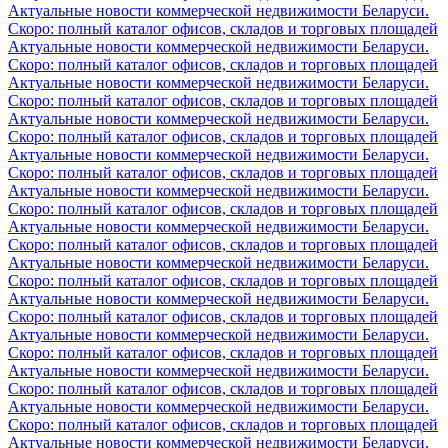
Актуальные новости коммерческой недвижимости Беларуси.
Скоро: полный каталог офисов, складов и торговых площадей
Актуальные новости коммерческой недвижимости Беларуси.
Скоро: полный каталог офисов, складов и торговых площадей
Актуальные новости коммерческой недвижимости Беларуси.
Скоро: полный каталог офисов, складов и торговых площадей
Актуальные новости коммерческой недвижимости Беларуси.
Скоро: полный каталог офисов, складов и торговых площадей
Актуальные новости коммерческой недвижимости Беларуси.
Скоро: полный каталог офисов, складов и торговых площадей
Актуальные новости коммерческой недвижимости Беларуси.
Скоро: полный каталог офисов, складов и торговых площадей
Актуальные новости коммерческой недвижимости Беларуси.
Скоро: полный каталог офисов, складов и торговых площадей
Актуальные новости коммерческой недвижимости Беларуси.
Скоро: полный каталог офисов, складов и торговых площадей
Актуальные новости коммерческой недвижимости Беларуси.
Скоро: полный каталог офисов, складов и торговых площадей
Актуальные новости коммерческой недвижимости Беларуси.
Скоро: полный каталог офисов, складов и торговых площадей
Актуальные новости коммерческой недвижимости Беларуси.
Скоро: полный каталог офисов, складов и торговых площадей
Актуальные новости коммерческой недвижимости Беларуси.
Скоро: полный каталог офисов, складов и торговых площадей
Актуальные новости коммерческой недвижимости Беларуси.