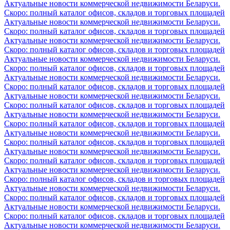
Актуальные новости коммерческой недвижимости Беларуси.
Скоро: полный каталог офисов, складов и торговых площадей
Актуальные новости коммерческой недвижимости Беларуси.
Скоро: полный каталог офисов, складов и торговых площадей
Актуальные новости коммерческой недвижимости Беларуси.
Скоро: полный каталог офисов, складов и торговых площадей
Актуальные новости коммерческой недвижимости Беларуси.
Скоро: полный каталог офисов, складов и торговых площадей
Актуальные новости коммерческой недвижимости Беларуси.
Скоро: полный каталог офисов, складов и торговых площадей
Актуальные новости коммерческой недвижимости Беларуси.
Скоро: полный каталог офисов, складов и торговых площадей
Актуальные новости коммерческой недвижимости Беларуси.
Скоро: полный каталог офисов, складов и торговых площадей
Актуальные новости коммерческой недвижимости Беларуси.
Скоро: полный каталог офисов, складов и торговых площадей
Актуальные новости коммерческой недвижимости Беларуси.
Скоро: полный каталог офисов, складов и торговых площадей
Актуальные новости коммерческой недвижимости Беларуси.
Скоро: полный каталог офисов, складов и торговых площадей
Актуальные новости коммерческой недвижимости Беларуси.
Скоро: полный каталог офисов, складов и торговых площадей
Актуальные новости коммерческой недвижимости Беларуси.
Скоро: полный каталог офисов, складов и торговых площадей
Актуальные новости коммерческой недвижимости Беларуси.