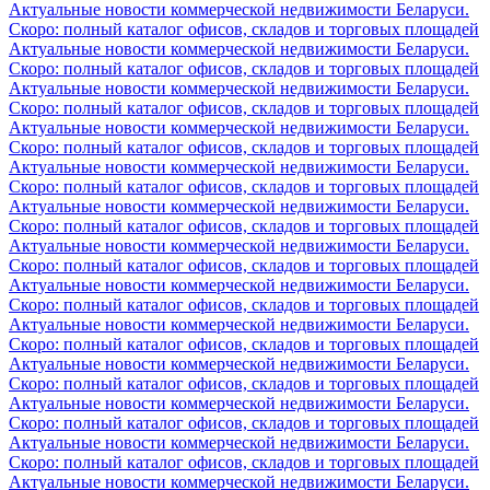
Актуальные новости коммерческой недвижимости Беларуси.
Скоро: полный каталог офисов, складов и торговых площадей
Актуальные новости коммерческой недвижимости Беларуси.
Скоро: полный каталог офисов, складов и торговых площадей
Актуальные новости коммерческой недвижимости Беларуси.
Скоро: полный каталог офисов, складов и торговых площадей
Актуальные новости коммерческой недвижимости Беларуси.
Скоро: полный каталог офисов, складов и торговых площадей
Актуальные новости коммерческой недвижимости Беларуси.
Скоро: полный каталог офисов, складов и торговых площадей
Актуальные новости коммерческой недвижимости Беларуси.
Скоро: полный каталог офисов, складов и торговых площадей
Актуальные новости коммерческой недвижимости Беларуси.
Скоро: полный каталог офисов, складов и торговых площадей
Актуальные новости коммерческой недвижимости Беларуси.
Скоро: полный каталог офисов, складов и торговых площадей
Актуальные новости коммерческой недвижимости Беларуси.
Скоро: полный каталог офисов, складов и торговых площадей
Актуальные новости коммерческой недвижимости Беларуси.
Скоро: полный каталог офисов, складов и торговых площадей
Актуальные новости коммерческой недвижимости Беларуси.
Скоро: полный каталог офисов, складов и торговых площадей
Актуальные новости коммерческой недвижимости Беларуси.
Скоро: полный каталог офисов, складов и торговых площадей
Актуальные новости коммерческой недвижимости Беларуси.