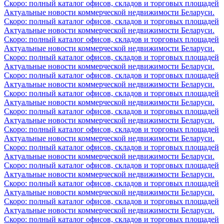
Скоро: полный каталог офисов, складов и торговых площадей
Актуальные новости коммерческой недвижимости Беларуси.
Скоро: полный каталог офисов, складов и торговых площадей
Актуальные новости коммерческой недвижимости Беларуси.
Скоро: полный каталог офисов, складов и торговых площадей
Актуальные новости коммерческой недвижимости Беларуси.
Скоро: полный каталог офисов, складов и торговых площадей
Актуальные новости коммерческой недвижимости Беларуси.
Скоро: полный каталог офисов, складов и торговых площадей
Актуальные новости коммерческой недвижимости Беларуси.
Скоро: полный каталог офисов, складов и торговых площадей
Актуальные новости коммерческой недвижимости Беларуси.
Скоро: полный каталог офисов, складов и торговых площадей
Актуальные новости коммерческой недвижимости Беларуси.
Скоро: полный каталог офисов, складов и торговых площадей
Актуальные новости коммерческой недвижимости Беларуси.
Скоро: полный каталог офисов, складов и торговых площадей
Актуальные новости коммерческой недвижимости Беларуси.
Скоро: полный каталог офисов, складов и торговых площадей
Актуальные новости коммерческой недвижимости Беларуси.
Скоро: полный каталог офисов, складов и торговых площадей
Актуальные новости коммерческой недвижимости Беларуси.
Скоро: полный каталог офисов, складов и торговых площадей
Актуальные новости коммерческой недвижимости Беларуси.
Скоро: полный каталог офисов, складов и торговых площадей