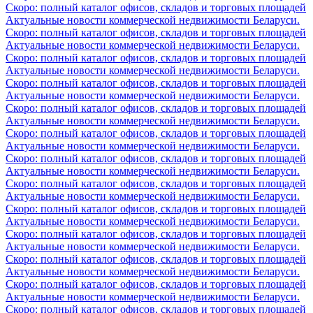
Скоро: полный каталог офисов, складов и торговых площадей
Актуальные новости коммерческой недвижимости Беларуси.
Скоро: полный каталог офисов, складов и торговых площадей
Актуальные новости коммерческой недвижимости Беларуси.
Скоро: полный каталог офисов, складов и торговых площадей
Актуальные новости коммерческой недвижимости Беларуси.
Скоро: полный каталог офисов, складов и торговых площадей
Актуальные новости коммерческой недвижимости Беларуси.
Скоро: полный каталог офисов, складов и торговых площадей
Актуальные новости коммерческой недвижимости Беларуси.
Скоро: полный каталог офисов, складов и торговых площадей
Актуальные новости коммерческой недвижимости Беларуси.
Скоро: полный каталог офисов, складов и торговых площадей
Актуальные новости коммерческой недвижимости Беларуси.
Скоро: полный каталог офисов, складов и торговых площадей
Актуальные новости коммерческой недвижимости Беларуси.
Скоро: полный каталог офисов, складов и торговых площадей
Актуальные новости коммерческой недвижимости Беларуси.
Скоро: полный каталог офисов, складов и торговых площадей
Актуальные новости коммерческой недвижимости Беларуси.
Скоро: полный каталог офисов, складов и торговых площадей
Актуальные новости коммерческой недвижимости Беларуси.
Скоро: полный каталог офисов, складов и торговых площадей
Актуальные новости коммерческой недвижимости Беларуси.
Скоро: полный каталог офисов, складов и торговых площадей