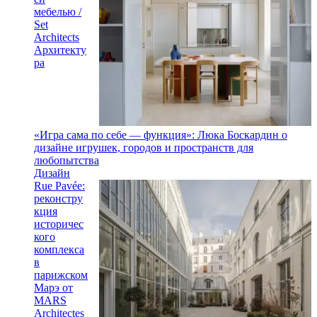
мебелью /
Set
Architects
Архитекту
ра
«Игра сама по себе — функция»: Люка Боскардин о
дизайне игрушек, городов и пространств для
любопытства
Дизайн
Rue Pavée:
реконстру
кция
историчес
кого
комплекса
в
парижском
Марэ от
MARS
Architectes