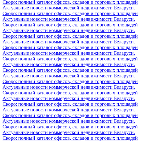
Скоро: полный каталог офисов, складов и торговых площадей
Актуальные новости коммерческой недвижимости Беларуси.
Скоро: полный каталог офисов, складов и торговых площадей
Актуальные новости коммерческой недвижимости Беларуси.
Скоро: полный каталог офисов, складов и торговых площадей
Актуальные новости коммерческой недвижимости Беларуси.
Скоро: полный каталог офисов, складов и торговых площадей
Актуальные новости коммерческой недвижимости Беларуси.
Скоро: полный каталог офисов, складов и торговых площадей
Актуальные новости коммерческой недвижимости Беларуси.
Скоро: полный каталог офисов, складов и торговых площадей
Актуальные новости коммерческой недвижимости Беларуси.
Скоро: полный каталог офисов, складов и торговых площадей
Актуальные новости коммерческой недвижимости Беларуси.
Скоро: полный каталог офисов, складов и торговых площадей
Актуальные новости коммерческой недвижимости Беларуси.
Скоро: полный каталог офисов, складов и торговых площадей
Актуальные новости коммерческой недвижимости Беларуси.
Скоро: полный каталог офисов, складов и торговых площадей
Актуальные новости коммерческой недвижимости Беларуси.
Скоро: полный каталог офисов, складов и торговых площадей
Актуальные новости коммерческой недвижимости Беларуси.
Скоро: полный каталог офисов, складов и торговых площадей
Актуальные новости коммерческой недвижимости Беларуси.
Скоро: полный каталог офисов, складов и торговых площадей