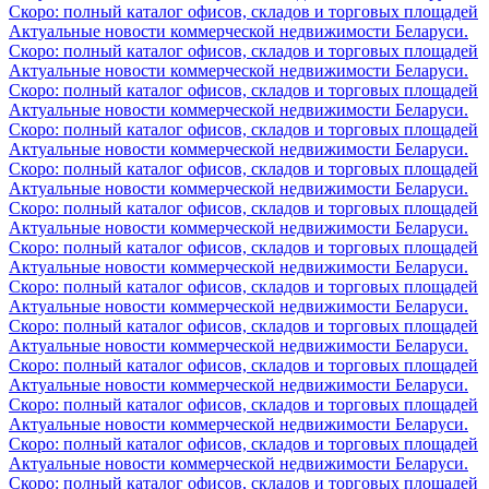
Скоро: полный каталог офисов, складов и торговых площадей
Актуальные новости коммерческой недвижимости Беларуси.
Скоро: полный каталог офисов, складов и торговых площадей
Актуальные новости коммерческой недвижимости Беларуси.
Скоро: полный каталог офисов, складов и торговых площадей
Актуальные новости коммерческой недвижимости Беларуси.
Скоро: полный каталог офисов, складов и торговых площадей
Актуальные новости коммерческой недвижимости Беларуси.
Скоро: полный каталог офисов, складов и торговых площадей
Актуальные новости коммерческой недвижимости Беларуси.
Скоро: полный каталог офисов, складов и торговых площадей
Актуальные новости коммерческой недвижимости Беларуси.
Скоро: полный каталог офисов, складов и торговых площадей
Актуальные новости коммерческой недвижимости Беларуси.
Скоро: полный каталог офисов, складов и торговых площадей
Актуальные новости коммерческой недвижимости Беларуси.
Скоро: полный каталог офисов, складов и торговых площадей
Актуальные новости коммерческой недвижимости Беларуси.
Скоро: полный каталог офисов, складов и торговых площадей
Актуальные новости коммерческой недвижимости Беларуси.
Скоро: полный каталог офисов, складов и торговых площадей
Актуальные новости коммерческой недвижимости Беларуси.
Скоро: полный каталог офисов, складов и торговых площадей
Актуальные новости коммерческой недвижимости Беларуси.
Скоро: полный каталог офисов, складов и торговых площадей