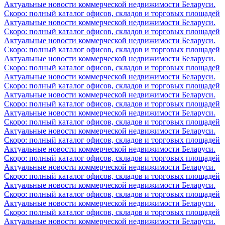
Актуальные новости коммерческой недвижимости Беларуси.
Скоро: полный каталог офисов, складов и торговых площадей
Актуальные новости коммерческой недвижимости Беларуси.
Скоро: полный каталог офисов, складов и торговых площадей
Актуальные новости коммерческой недвижимости Беларуси.
Скоро: полный каталог офисов, складов и торговых площадей
Актуальные новости коммерческой недвижимости Беларуси.
Скоро: полный каталог офисов, складов и торговых площадей
Актуальные новости коммерческой недвижимости Беларуси.
Скоро: полный каталог офисов, складов и торговых площадей
Актуальные новости коммерческой недвижимости Беларуси.
Скоро: полный каталог офисов, складов и торговых площадей
Актуальные новости коммерческой недвижимости Беларуси.
Скоро: полный каталог офисов, складов и торговых площадей
Актуальные новости коммерческой недвижимости Беларуси.
Скоро: полный каталог офисов, складов и торговых площадей
Актуальные новости коммерческой недвижимости Беларуси.
Скоро: полный каталог офисов, складов и торговых площадей
Актуальные новости коммерческой недвижимости Беларуси.
Скоро: полный каталог офисов, складов и торговых площадей
Актуальные новости коммерческой недвижимости Беларуси.
Скоро: полный каталог офисов, складов и торговых площадей
Актуальные новости коммерческой недвижимости Беларуси.
Скоро: полный каталог офисов, складов и торговых площадей
Актуальные новости коммерческой недвижимости Беларуси.