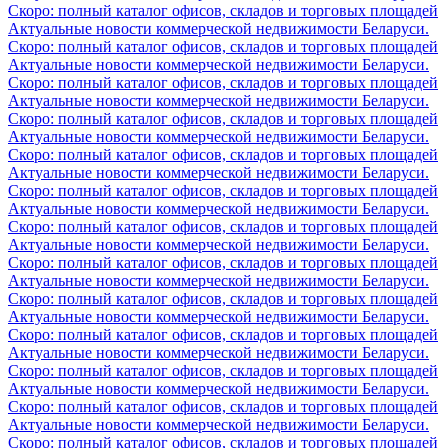
Скоро: полный каталог офисов, складов и торговых площадей
Актуальные новости коммерческой недвижимости Беларуси.
Скоро: полный каталог офисов, складов и торговых площадей
Актуальные новости коммерческой недвижимости Беларуси.
Скоро: полный каталог офисов, складов и торговых площадей
Актуальные новости коммерческой недвижимости Беларуси.
Скоро: полный каталог офисов, складов и торговых площадей
Актуальные новости коммерческой недвижимости Беларуси.
Скоро: полный каталог офисов, складов и торговых площадей
Актуальные новости коммерческой недвижимости Беларуси.
Скоро: полный каталог офисов, складов и торговых площадей
Актуальные новости коммерческой недвижимости Беларуси.
Скоро: полный каталог офисов, складов и торговых площадей
Актуальные новости коммерческой недвижимости Беларуси.
Скоро: полный каталог офисов, складов и торговых площадей
Актуальные новости коммерческой недвижимости Беларуси.
Скоро: полный каталог офисов, складов и торговых площадей
Актуальные новости коммерческой недвижимости Беларуси.
Скоро: полный каталог офисов, складов и торговых площадей
Актуальные новости коммерческой недвижимости Беларуси.
Скоро: полный каталог офисов, складов и торговых площадей
Актуальные новости коммерческой недвижимости Беларуси.
Скоро: полный каталог офисов, складов и торговых площадей
Актуальные новости коммерческой недвижимости Беларуси.
Скоро: полный каталог офисов, складов и торговых площадей