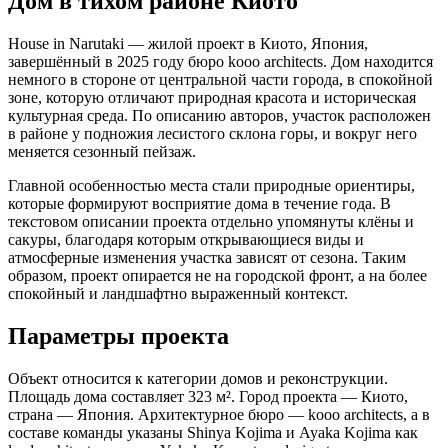
Дом в тихом районе Киото
House in Narutaki — жилой проект в Киото, Япония,
завершённый в 2025 году бюро kooo architects. Дом находится
немного в стороне от центральной части города, в спокойной
зоне, которую отличают природная красота и историческая
культурная среда. По описанию авторов, участок расположен
в районе у подножия лесистого склона горы, и вокруг него
меняется сезонный пейзаж.
Главной особенностью места стали природные ориентиры,
которые формируют восприятие дома в течение года. В
текстовом описании проекта отдельно упомянуты клёны и
сакуры, благодаря которым открывающиеся виды и
атмосферные изменения участка зависят от сезона. Таким
образом, проект опирается не на городской фронт, а на более
спокойный и ландшафтно выраженный контекст.
Параметры проекта
Объект относится к категории домов и реконструкции.
Площадь дома составляет 323 м². Город проекта — Киото,
страна — Япония. Архитектурное бюро — kooo architects, а в
составе команды указаны Shinya Kojima и Ayaka Kojima как