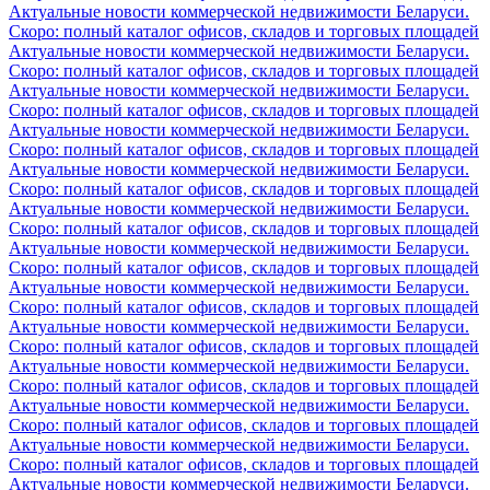
Актуальные новости коммерческой недвижимости Беларуси.
Скоро: полный каталог офисов, складов и торговых площадей
Актуальные новости коммерческой недвижимости Беларуси.
Скоро: полный каталог офисов, складов и торговых площадей
Актуальные новости коммерческой недвижимости Беларуси.
Скоро: полный каталог офисов, складов и торговых площадей
Актуальные новости коммерческой недвижимости Беларуси.
Скоро: полный каталог офисов, складов и торговых площадей
Актуальные новости коммерческой недвижимости Беларуси.
Скоро: полный каталог офисов, складов и торговых площадей
Актуальные новости коммерческой недвижимости Беларуси.
Скоро: полный каталог офисов, складов и торговых площадей
Актуальные новости коммерческой недвижимости Беларуси.
Скоро: полный каталог офисов, складов и торговых площадей
Актуальные новости коммерческой недвижимости Беларуси.
Скоро: полный каталог офисов, складов и торговых площадей
Актуальные новости коммерческой недвижимости Беларуси.
Скоро: полный каталог офисов, складов и торговых площадей
Актуальные новости коммерческой недвижимости Беларуси.
Скоро: полный каталог офисов, складов и торговых площадей
Актуальные новости коммерческой недвижимости Беларуси.
Скоро: полный каталог офисов, складов и торговых площадей
Актуальные новости коммерческой недвижимости Беларуси.
Скоро: полный каталог офисов, складов и торговых площадей
Актуальные новости коммерческой недвижимости Беларуси.