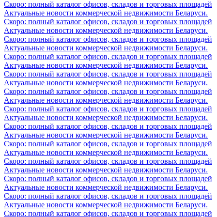
Скоро: полный каталог офисов, складов и торговых площадей
Актуальные новости коммерческой недвижимости Беларуси.
Скоро: полный каталог офисов, складов и торговых площадей
Актуальные новости коммерческой недвижимости Беларуси.
Скоро: полный каталог офисов, складов и торговых площадей
Актуальные новости коммерческой недвижимости Беларуси.
Скоро: полный каталог офисов, складов и торговых площадей
Актуальные новости коммерческой недвижимости Беларуси.
Скоро: полный каталог офисов, складов и торговых площадей
Актуальные новости коммерческой недвижимости Беларуси.
Скоро: полный каталог офисов, складов и торговых площадей
Актуальные новости коммерческой недвижимости Беларуси.
Скоро: полный каталог офисов, складов и торговых площадей
Актуальные новости коммерческой недвижимости Беларуси.
Скоро: полный каталог офисов, складов и торговых площадей
Актуальные новости коммерческой недвижимости Беларуси.
Скоро: полный каталог офисов, складов и торговых площадей
Актуальные новости коммерческой недвижимости Беларуси.
Скоро: полный каталог офисов, складов и торговых площадей
Актуальные новости коммерческой недвижимости Беларуси.
Скоро: полный каталог офисов, складов и торговых площадей
Актуальные новости коммерческой недвижимости Беларуси.
Скоро: полный каталог офисов, складов и торговых площадей
Актуальные новости коммерческой недвижимости Беларуси.
Скоро: полный каталог офисов, складов и торговых площадей