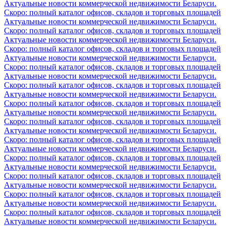
Актуальные новости коммерческой недвижимости Беларуси.
Скоро: полный каталог офисов, складов и торговых площадей
Актуальные новости коммерческой недвижимости Беларуси.
Скоро: полный каталог офисов, складов и торговых площадей
Актуальные новости коммерческой недвижимости Беларуси.
Скоро: полный каталог офисов, складов и торговых площадей
Актуальные новости коммерческой недвижимости Беларуси.
Скоро: полный каталог офисов, складов и торговых площадей
Актуальные новости коммерческой недвижимости Беларуси.
Скоро: полный каталог офисов, складов и торговых площадей
Актуальные новости коммерческой недвижимости Беларуси.
Скоро: полный каталог офисов, складов и торговых площадей
Актуальные новости коммерческой недвижимости Беларуси.
Скоро: полный каталог офисов, складов и торговых площадей
Актуальные новости коммерческой недвижимости Беларуси.
Скоро: полный каталог офисов, складов и торговых площадей
Актуальные новости коммерческой недвижимости Беларуси.
Скоро: полный каталог офисов, складов и торговых площадей
Актуальные новости коммерческой недвижимости Беларуси.
Скоро: полный каталог офисов, складов и торговых площадей
Актуальные новости коммерческой недвижимости Беларуси.
Скоро: полный каталог офисов, складов и торговых площадей
Актуальные новости коммерческой недвижимости Беларуси.
Скоро: полный каталог офисов, складов и торговых площадей
Актуальные новости коммерческой недвижимости Беларуси.