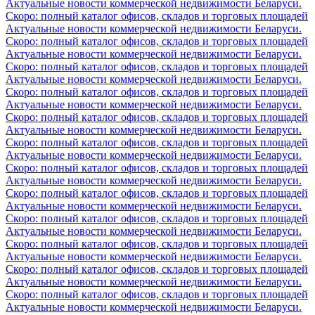
Актуальные новости коммерческой недвижимости Беларуси.
Скоро: полный каталог офисов, складов и торговых площадей
Актуальные новости коммерческой недвижимости Беларуси.
Скоро: полный каталог офисов, складов и торговых площадей
Актуальные новости коммерческой недвижимости Беларуси.
Скоро: полный каталог офисов, складов и торговых площадей
Актуальные новости коммерческой недвижимости Беларуси.
Скоро: полный каталог офисов, складов и торговых площадей
Актуальные новости коммерческой недвижимости Беларуси.
Скоро: полный каталог офисов, складов и торговых площадей
Актуальные новости коммерческой недвижимости Беларуси.
Скоро: полный каталог офисов, складов и торговых площадей
Актуальные новости коммерческой недвижимости Беларуси.
Скоро: полный каталог офисов, складов и торговых площадей
Актуальные новости коммерческой недвижимости Беларуси.
Скоро: полный каталог офисов, складов и торговых площадей
Актуальные новости коммерческой недвижимости Беларуси.
Скоро: полный каталог офисов, складов и торговых площадей
Актуальные новости коммерческой недвижимости Беларуси.
Скоро: полный каталог офисов, складов и торговых площадей
Актуальные новости коммерческой недвижимости Беларуси.
Скоро: полный каталог офисов, складов и торговых площадей
Актуальные новости коммерческой недвижимости Беларуси.
Скоро: полный каталог офисов, складов и торговых площадей
Актуальные новости коммерческой недвижимости Беларуси.