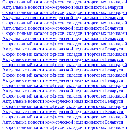
Скоро: полный каталог офисов, складов и торговых площадей
Актуальные новости коммерческой недвижимости Беларуси.
Скоро: полный каталог офисов, складов и торговых площадей
Актуальные новости коммерческой недвижимости Беларуси.
Скоро: полный каталог офисов, складов и торговых площадей
Актуальные новости коммерческой недвижимости Беларуси.
Скоро: полный каталог офисов, складов и торговых площадей
Актуальные новости коммерческой недвижимости Беларуси.
Скоро: полный каталог офисов, складов и торговых площадей
Актуальные новости коммерческой недвижимости Беларуси.
Скоро: полный каталог офисов, складов и торговых площадей
Актуальные новости коммерческой недвижимости Беларуси.
Скоро: полный каталог офисов, складов и торговых площадей
Актуальные новости коммерческой недвижимости Беларуси.
Скоро: полный каталог офисов, складов и торговых площадей
Актуальные новости коммерческой недвижимости Беларуси.
Скоро: полный каталог офисов, складов и торговых площадей
Актуальные новости коммерческой недвижимости Беларуси.
Скоро: полный каталог офисов, складов и торговых площадей
Актуальные новости коммерческой недвижимости Беларуси.
Скоро: полный каталог офисов, складов и торговых площадей
Актуальные новости коммерческой недвижимости Беларуси.
Скоро: полный каталог офисов, складов и торговых площадей
Актуальные новости коммерческой недвижимости Беларуси.
Скоро: полный каталог офисов, складов и торговых площадей