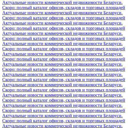
Актуальные новости коммерческой недвижимости Беларуси.
Скоро: полный каталог офисов, складов и торговых площадей
Актуальные новости коммерческой недвижимости Беларуси.
Скоро: полный каталог офисов, складов и торговых площадей
Актуальные новости коммерческой недвижимости Беларуси.
Скоро: полный каталог офисов, складов и торговых площадей
Актуальные новости коммерческой недвижимости Беларуси.
Скоро: полный каталог офисов, складов и торговых площадей
Актуальные новости коммерческой недвижимости Беларуси.
Скоро: полный каталог офисов, складов и торговых площадей
Актуальные новости коммерческой недвижимости Беларуси.
Скоро: полный каталог офисов, складов и торговых площадей
Актуальные новости коммерческой недвижимости Беларуси.
Скоро: полный каталог офисов, складов и торговых площадей
Актуальные новости коммерческой недвижимости Беларуси.
Скоро: полный каталог офисов, складов и торговых площадей
Актуальные новости коммерческой недвижимости Беларуси.
Скоро: полный каталог офисов, складов и торговых площадей
Актуальные новости коммерческой недвижимости Беларуси.
Скоро: полный каталог офисов, складов и торговых площадей
Актуальные новости коммерческой недвижимости Беларуси.
Скоро: полный каталог офисов, складов и торговых площадей
Актуальные новости коммерческой недвижимости Беларуси.
Скоро: полный каталог офисов, складов и торговых площадей
Актуальные новости коммерческой недвижимости Беларуси.