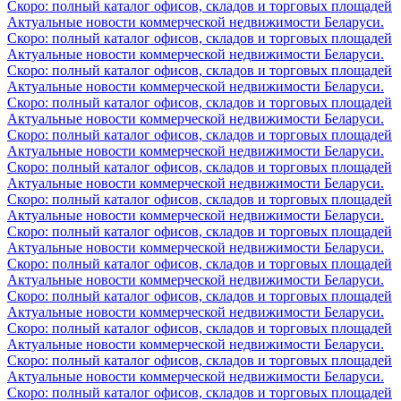
Скоро: полный каталог офисов, складов и торговых площадей
Актуальные новости коммерческой недвижимости Беларуси.
Скоро: полный каталог офисов, складов и торговых площадей
Актуальные новости коммерческой недвижимости Беларуси.
Скоро: полный каталог офисов, складов и торговых площадей
Актуальные новости коммерческой недвижимости Беларуси.
Скоро: полный каталог офисов, складов и торговых площадей
Актуальные новости коммерческой недвижимости Беларуси.
Скоро: полный каталог офисов, складов и торговых площадей
Актуальные новости коммерческой недвижимости Беларуси.
Скоро: полный каталог офисов, складов и торговых площадей
Актуальные новости коммерческой недвижимости Беларуси.
Скоро: полный каталог офисов, складов и торговых площадей
Актуальные новости коммерческой недвижимости Беларуси.
Скоро: полный каталог офисов, складов и торговых площадей
Актуальные новости коммерческой недвижимости Беларуси.
Скоро: полный каталог офисов, складов и торговых площадей
Актуальные новости коммерческой недвижимости Беларуси.
Скоро: полный каталог офисов, складов и торговых площадей
Актуальные новости коммерческой недвижимости Беларуси.
Скоро: полный каталог офисов, складов и торговых площадей
Актуальные новости коммерческой недвижимости Беларуси.
Скоро: полный каталог офисов, складов и торговых площадей
Актуальные новости коммерческой недвижимости Беларуси.
Скоро: полный каталог офисов, складов и торговых площадей