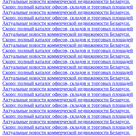
Актуальные новости коммерческой недвижимости Беларуси.
Скоро: полный каталог офисов, складов и торговых площадей
Актуальные новости коммерческой недвижимости Беларуси.
Скоро: полный каталог офисов, складов и торговых площадей
Актуальные новости коммерческой недвижимости Беларуси.
Скоро: полный каталог офисов, складов и торговых площадей
Актуальные новости коммерческой недвижимости Беларуси.
Скоро: полный каталог офисов, складов и торговых площадей
Актуальные новости коммерческой недвижимости Беларуси.
Скоро: полный каталог офисов, складов и торговых площадей
Актуальные новости коммерческой недвижимости Беларуси.
Скоро: полный каталог офисов, складов и торговых площадей
Актуальные новости коммерческой недвижимости Беларуси.
Скоро: полный каталог офисов, складов и торговых площадей
Актуальные новости коммерческой недвижимости Беларуси.
Скоро: полный каталог офисов, складов и торговых площадей
Актуальные новости коммерческой недвижимости Беларуси.
Скоро: полный каталог офисов, складов и торговых площадей
Актуальные новости коммерческой недвижимости Беларуси.
Скоро: полный каталог офисов, складов и торговых площадей
Актуальные новости коммерческой недвижимости Беларуси.
Скоро: полный каталог офисов, складов и торговых площадей
Актуальные новости коммерческой недвижимости Беларуси.
Скоро: полный каталог офисов, складов и торговых площадей
Актуальные новости коммерческой недвижимости Беларуси.