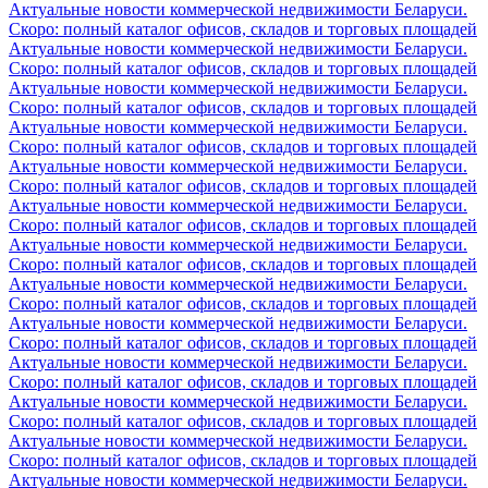
Актуальные новости коммерческой недвижимости Беларуси.
Скоро: полный каталог офисов, складов и торговых площадей
Актуальные новости коммерческой недвижимости Беларуси.
Скоро: полный каталог офисов, складов и торговых площадей
Актуальные новости коммерческой недвижимости Беларуси.
Скоро: полный каталог офисов, складов и торговых площадей
Актуальные новости коммерческой недвижимости Беларуси.
Скоро: полный каталог офисов, складов и торговых площадей
Актуальные новости коммерческой недвижимости Беларуси.
Скоро: полный каталог офисов, складов и торговых площадей
Актуальные новости коммерческой недвижимости Беларуси.
Скоро: полный каталог офисов, складов и торговых площадей
Актуальные новости коммерческой недвижимости Беларуси.
Скоро: полный каталог офисов, складов и торговых площадей
Актуальные новости коммерческой недвижимости Беларуси.
Скоро: полный каталог офисов, складов и торговых площадей
Актуальные новости коммерческой недвижимости Беларуси.
Скоро: полный каталог офисов, складов и торговых площадей
Актуальные новости коммерческой недвижимости Беларуси.
Скоро: полный каталог офисов, складов и торговых площадей
Актуальные новости коммерческой недвижимости Беларуси.
Скоро: полный каталог офисов, складов и торговых площадей
Актуальные новости коммерческой недвижимости Беларуси.
Скоро: полный каталог офисов, складов и торговых площадей
Актуальные новости коммерческой недвижимости Беларуси.