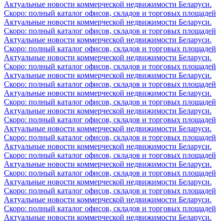
Актуальные новости коммерческой недвижимости Беларуси.
Скоро: полный каталог офисов, складов и торговых площадей
Актуальные новости коммерческой недвижимости Беларуси.
Скоро: полный каталог офисов, складов и торговых площадей
Актуальные новости коммерческой недвижимости Беларуси.
Скоро: полный каталог офисов, складов и торговых площадей
Актуальные новости коммерческой недвижимости Беларуси.
Скоро: полный каталог офисов, складов и торговых площадей
Актуальные новости коммерческой недвижимости Беларуси.
Скоро: полный каталог офисов, складов и торговых площадей
Актуальные новости коммерческой недвижимости Беларуси.
Скоро: полный каталог офисов, складов и торговых площадей
Актуальные новости коммерческой недвижимости Беларуси.
Скоро: полный каталог офисов, складов и торговых площадей
Актуальные новости коммерческой недвижимости Беларуси.
Скоро: полный каталог офисов, складов и торговых площадей
Актуальные новости коммерческой недвижимости Беларуси.
Скоро: полный каталог офисов, складов и торговых площадей
Актуальные новости коммерческой недвижимости Беларуси.
Скоро: полный каталог офисов, складов и торговых площадей
Актуальные новости коммерческой недвижимости Беларуси.
Скоро: полный каталог офисов, складов и торговых площадей
Актуальные новости коммерческой недвижимости Беларуси.
Скоро: полный каталог офисов, складов и торговых площадей
Актуальные новости коммерческой недвижимости Беларуси.