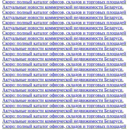
Скоро: полный каталог офисов, складов и торговых площадей
Актуальные новости коммерческой недвижимости Беларуси.
Скоро: полный каталог офисов, складов и торговых площадей
Актуальные новости коммерческой недвижимости Беларуси.
Скоро: полный каталог офисов, складов и торговых площадей
Актуальные новости коммерческой недвижимости Беларуси.
Скоро: полный каталог офисов, складов и торговых площадей
Актуальные новости коммерческой недвижимости Беларуси.
Скоро: полный каталог офисов, складов и торговых площадей
Актуальные новости коммерческой недвижимости Беларуси.
Скоро: полный каталог офисов, складов и торговых площадей
Актуальные новости коммерческой недвижимости Беларуси.
Скоро: полный каталог офисов, складов и торговых площадей
Актуальные новости коммерческой недвижимости Беларуси.
Скоро: полный каталог офисов, складов и торговых площадей
Актуальные новости коммерческой недвижимости Беларуси.
Скоро: полный каталог офисов, складов и торговых площадей
Актуальные новости коммерческой недвижимости Беларуси.
Скоро: полный каталог офисов, складов и торговых площадей
Актуальные новости коммерческой недвижимости Беларуси.
Скоро: полный каталог офисов, складов и торговых площадей
Актуальные новости коммерческой недвижимости Беларуси.
Скоро: полный каталог офисов, складов и торговых площадей
Актуальные новости коммерческой недвижимости Беларуси.
Скоро: полный каталог офисов, складов и торговых площадей