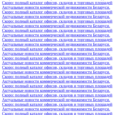
Скоро: полный каталог офисов, складов и торговых площадей
Актуальные новости коммерческой недвижимости Беларуси.
Скоро: полный каталог офисов, складов и торговых площадей
Актуальные новости коммерческой недвижимости Беларуси.
Скоро: полный каталог офисов, складов и торговых площадей
Актуальные новости коммерческой недвижимости Беларуси.
Скоро: полный каталог офисов, складов и торговых площадей
Актуальные новости коммерческой недвижимости Беларуси.
Скоро: полный каталог офисов, складов и торговых площадей
Актуальные новости коммерческой недвижимости Беларуси.
Скоро: полный каталог офисов, складов и торговых площадей
Актуальные новости коммерческой недвижимости Беларуси.
Скоро: полный каталог офисов, складов и торговых площадей
Актуальные новости коммерческой недвижимости Беларуси.
Скоро: полный каталог офисов, складов и торговых площадей
Актуальные новости коммерческой недвижимости Беларуси.
Скоро: полный каталог офисов, складов и торговых площадей
Актуальные новости коммерческой недвижимости Беларуси.
Скоро: полный каталог офисов, складов и торговых площадей
Актуальные новости коммерческой недвижимости Беларуси.
Скоро: полный каталог офисов, складов и торговых площадей
Актуальные новости коммерческой недвижимости Беларуси.
Скоро: полный каталог офисов, складов и торговых площадей
Актуальные новости коммерческой недвижимости Беларуси.
Скоро: полный каталог офисов, складов и торговых площадей