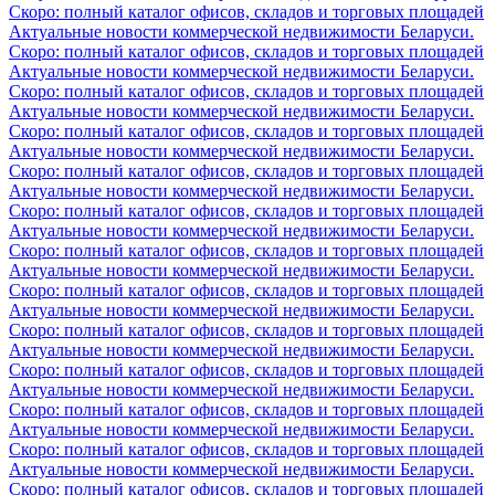
Скоро: полный каталог офисов, складов и торговых площадей
Актуальные новости коммерческой недвижимости Беларуси.
Скоро: полный каталог офисов, складов и торговых площадей
Актуальные новости коммерческой недвижимости Беларуси.
Скоро: полный каталог офисов, складов и торговых площадей
Актуальные новости коммерческой недвижимости Беларуси.
Скоро: полный каталог офисов, складов и торговых площадей
Актуальные новости коммерческой недвижимости Беларуси.
Скоро: полный каталог офисов, складов и торговых площадей
Актуальные новости коммерческой недвижимости Беларуси.
Скоро: полный каталог офисов, складов и торговых площадей
Актуальные новости коммерческой недвижимости Беларуси.
Скоро: полный каталог офисов, складов и торговых площадей
Актуальные новости коммерческой недвижимости Беларуси.
Скоро: полный каталог офисов, складов и торговых площадей
Актуальные новости коммерческой недвижимости Беларуси.
Скоро: полный каталог офисов, складов и торговых площадей
Актуальные новости коммерческой недвижимости Беларуси.
Скоро: полный каталог офисов, складов и торговых площадей
Актуальные новости коммерческой недвижимости Беларуси.
Скоро: полный каталог офисов, складов и торговых площадей
Актуальные новости коммерческой недвижимости Беларуси.
Скоро: полный каталог офисов, складов и торговых площадей
Актуальные новости коммерческой недвижимости Беларуси.
Скоро: полный каталог офисов, складов и торговых площадей