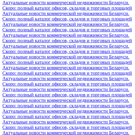
Актуальные новости коммерческой недвижимости Беларуси.
Скоро: полный каталог офисов, складов и торговых площадей
Актуальные новости коммерческой недвижимости Беларуси.
Скоро: полный каталог офисов, складов и торговых площадей
Актуальные новости коммерческой недвижимости Беларуси.
Скоро: полный каталог офисов, складов и торговых площадей
Актуальные новости коммерческой недвижимости Беларуси.
Скоро: полный каталог офисов, складов и торговых площадей
Актуальные новости коммерческой недвижимости Беларуси.
Скоро: полный каталог офисов, складов и торговых площадей
Актуальные новости коммерческой недвижимости Беларуси.
Скоро: полный каталог офисов, складов и торговых площадей
Актуальные новости коммерческой недвижимости Беларуси.
Скоро: полный каталог офисов, складов и торговых площадей
Актуальные новости коммерческой недвижимости Беларуси.
Скоро: полный каталог офисов, складов и торговых площадей
Актуальные новости коммерческой недвижимости Беларуси.
Скоро: полный каталог офисов, складов и торговых площадей
Актуальные новости коммерческой недвижимости Беларуси.
Скоро: полный каталог офисов, складов и торговых площадей
Актуальные новости коммерческой недвижимости Беларуси.
Скоро: полный каталог офисов, складов и торговых площадей
Актуальные новости коммерческой недвижимости Беларуси.
Скоро: полный каталог офисов, складов и торговых площадей
Актуальные новости коммерческой недвижимости Беларуси.