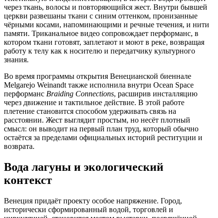
через ткань, волосы и повторяющийся жест. Внутри бывшей
церкви развешаны ткани с синим оттенком, пронизанные
чёрными косами, напоминающими и речные течения, и нити
памяти. Триканальное видео сопровождает перформанс, в
котором ткани готовят, заплетают и моют в реке, возвращая
работу к телу как к носителю и передатчику культурного
знания.
Во время программы открытия Венецианской биеннале
Melgarejo Weinandt также исполнила внутри Ocean Space
перформанс
Braiding Connections
, расширив инсталляцию
через движение и тактильное действие. В этой работе
плетение становится способом удерживать связь на
расстоянии. Жест выглядит простым, но несёт плотный
смысл: он выводит на первый план труд, который обычно
остаётся за пределами официальных историй реституции и
возврата.
Вода лагуны и экологический
контекст
Венеция придаёт проекту особое напряжение. Город,
исторически сформированный водой, торговлей и