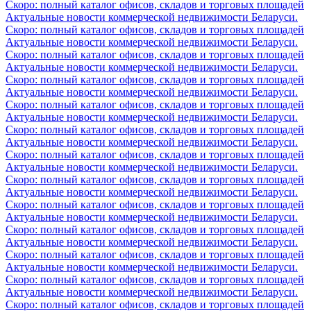
Скоро: полный каталог офисов, складов и торговых площадей
Актуальные новости коммерческой недвижимости Беларуси.
Скоро: полный каталог офисов, складов и торговых площадей
Актуальные новости коммерческой недвижимости Беларуси.
Скоро: полный каталог офисов, складов и торговых площадей
Актуальные новости коммерческой недвижимости Беларуси.
Скоро: полный каталог офисов, складов и торговых площадей
Актуальные новости коммерческой недвижимости Беларуси.
Скоро: полный каталог офисов, складов и торговых площадей
Актуальные новости коммерческой недвижимости Беларуси.
Скоро: полный каталог офисов, складов и торговых площадей
Актуальные новости коммерческой недвижимости Беларуси.
Скоро: полный каталог офисов, складов и торговых площадей
Актуальные новости коммерческой недвижимости Беларуси.
Скоро: полный каталог офисов, складов и торговых площадей
Актуальные новости коммерческой недвижимости Беларуси.
Скоро: полный каталог офисов, складов и торговых площадей
Актуальные новости коммерческой недвижимости Беларуси.
Скоро: полный каталог офисов, складов и торговых площадей
Актуальные новости коммерческой недвижимости Беларуси.
Скоро: полный каталог офисов, складов и торговых площадей
Актуальные новости коммерческой недвижимости Беларуси.
Скоро: полный каталог офисов, складов и торговых площадей
Актуальные новости коммерческой недвижимости Беларуси.
Скоро: полный каталог офисов, складов и торговых площадей