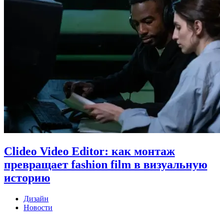
Clideo Video Editor: как монтаж
превращает fashion film в визуальную
историю
Дизайн
Новости