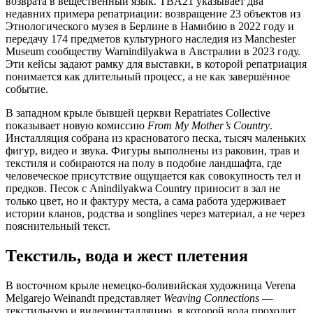
возврата в вещественный язык. TBA21 указывает два
недавних примера репатриации: возвращение 23 объектов из
Этнологического музея в Берлине в Намибию в 2022 году и
передачу 174 предметов культурного наследия из Manchester
Museum сообществу Warnindilyakwa в Австралии в 2023 году.
Эти кейсы задают рамку для выставки, в которой репатриация
понимается как длительный процесс, а не как завершённое
событие.
В западном крыле бывшей церкви Repatriates Collective
показывает новую комиссию
From My Mother’s Country
.
Инсталляция собрана из красноватого песка, тысяч маленьких
фигур, видео и звука. Фигуры выполнены из раковин, трав и
текстиля и собираются на полу в подобие ландшафта, где
человеческое присутствие ощущается как совокупность тел и
предков. Песок с Anindilyakwa Country приносит в зал не
только цвет, но и фактуру места, а сама работа удерживает
истории кланов, родства и songlines через материал, а не через
пояснительный текст.
Текстиль, вода и жест плетения
В восточном крыле немецко-боливийская художница Verena
Melgarejo Weinandt представляет
Weaving Connections
—
текстильную и видеоинсталляцию, в которой вода проходит