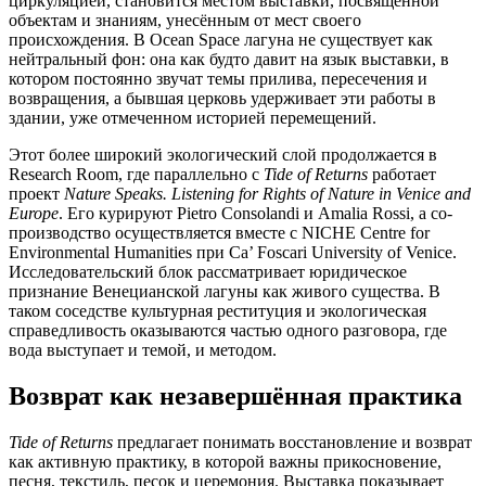
циркуляцией, становится местом выставки, посвящённой
объектам и знаниям, унесённым от мест своего
происхождения. В Ocean Space лагуна не существует как
нейтральный фон: она как будто давит на язык выставки, в
котором постоянно звучат темы прилива, пересечения и
возвращения, а бывшая церковь удерживает эти работы в
здании, уже отмеченном историей перемещений.
Этот более широкий экологический слой продолжается в
Research Room, где параллельно с
Tide of Returns
работает
проект
Nature Speaks. Listening for Rights of Nature in Venice and
Europe
. Его курируют Pietro Consolandi и Amalia Rossi, а со-
производство осуществляется вместе с NICHE Centre for
Environmental Humanities при Ca’ Foscari University of Venice.
Исследовательский блок рассматривает юридическое
признание Венецианской лагуны как живого существа. В
таком соседстве культурная реституция и экологическая
справедливость оказываются частью одного разговора, где
вода выступает и темой, и методом.
Возврат как незавершённая практика
Tide of Returns
предлагает понимать восстановление и возврат
как активную практику, в которой важны прикосновение,
песня, текстиль, песок и церемония. Выставка показывает